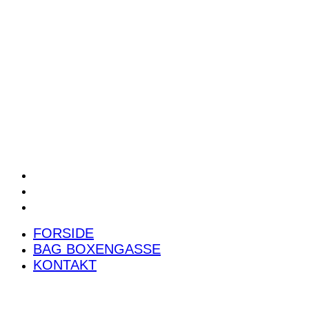
POWER RANKING
PODCAST
PRESSEMEDDELELSER
BILTEST
FORSIDE
BAG BOXENGASSE
KONTAKT
FORSIDE
BAG BOXENGASSE
KONTAKT