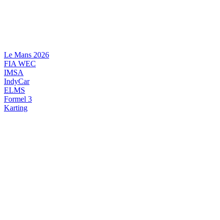
Videre
til
indhold
Le Mans 2026
FIA WEC
IMSA
IndyCar
ELMS
Formel 3
Karting
DANSK MOTORSPORT
INTERNATIONAL MOTORSPORT
ARTIKELSERIER