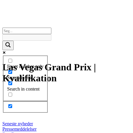
Las Vegas Grand Prix |
Exact matches only
Kvalifikation
Search in title
Search in content
Seneste nyheder
Pressemeddelelser