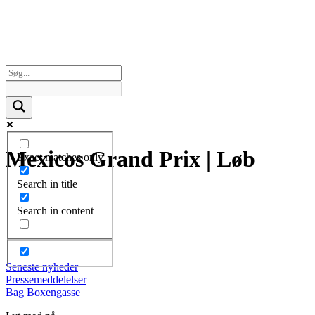
Mexicos Grand Prix | Løb
Exact matches only
Search in title
Search in content
Seneste nyheder
Pressemeddelelser
Bag Boxengasse