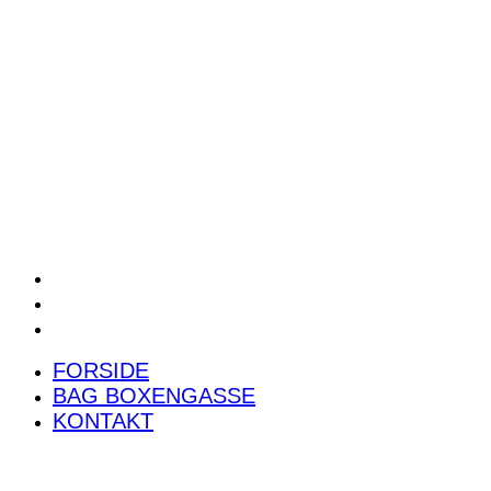
POWER RANKING
PODCAST
PRESSEMEDDELELSER
BILTEST
FORSIDE
BAG BOXENGASSE
KONTAKT
FORSIDE
BAG BOXENGASSE
KONTAKT