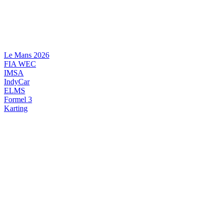
Videre
til
indhold
Le Mans 2026
FIA WEC
IMSA
IndyCar
ELMS
Formel 3
Karting
DANSK MOTORSPORT
INTERNATIONAL MOTORSPORT
ARTIKELSERIER