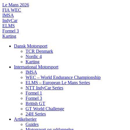
Videre
Le Mans 2026
til
FIA WEC
indhold
IMSA
IndyCar
ELMS
Formel 3
Karting
Dansk Motorsport
TCR Denmark
Nordic 4
Karting
International Motorsport
IMSA
WEC – World Endurance Championship
ELMS – European Le Mans Series
NTT IndyCar Series
Formel 1
Formel 3
British GT
GT World Challenge
24H Series
Artikelserier
Guides
Motorsport og uddannelse