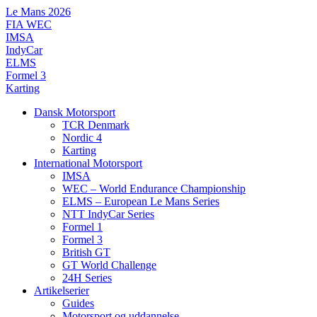
Videre
Le Mans 2026
til
FIA WEC
indhold
IMSA
IndyCar
ELMS
Formel 3
Karting
Dansk Motorsport
TCR Denmark
Nordic 4
Karting
International Motorsport
IMSA
WEC – World Endurance Championship
ELMS – European Le Mans Series
NTT IndyCar Series
Formel 1
Formel 3
British GT
GT World Challenge
24H Series
Artikelserier
Guides
Motorsport og uddannelse