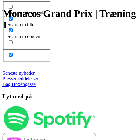
Monacos Grand Prix | Træning
Exact matches only
1
Search in title
Search in content
Seneste nyheder
Pressemeddelelser
Bag Boxengasse
Lyt med på