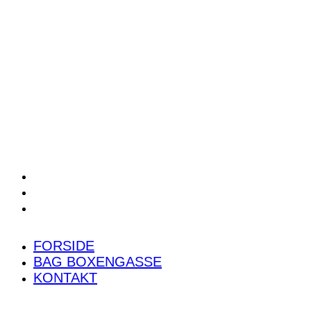
POWER RANKING
PODCAST
PRESSEMEDDELELSER
BILTEST
FORSIDE
BAG BOXENGASSE
KONTAKT
FORSIDE
BAG BOXENGASSE
KONTAKT