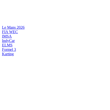
Videre
til
indhold
Le Mans 2026
FIA WEC
IMSA
IndyCar
ELMS
Formel 3
Karting
DANSK MOTORSPORT
INTERNATIONAL MOTORSPORT
ARTIKELSERIER