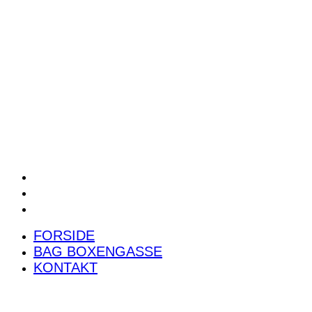
POWER RANKING
PODCAST
PRESSEMEDDELELSER
BILTEST
FORSIDE
BAG BOXENGASSE
KONTAKT
FORSIDE
BAG BOXENGASSE
KONTAKT