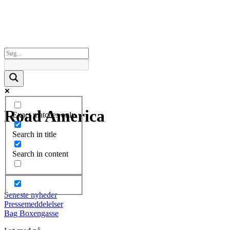
Road America
Exact matches only
Search in title
Search in content
Seneste nyheder
Pressemeddelelser
Bag Boxengasse