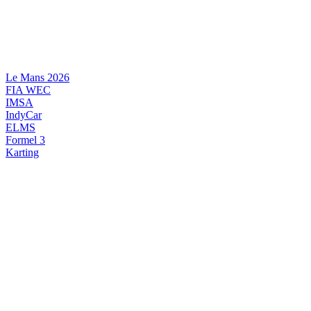
Videre
til
indhold
Le Mans 2026
FIA WEC
IMSA
IndyCar
ELMS
Formel 3
Karting
DANSK MOTORSPORT
INTERNATIONAL MOTORSPORT
ARTIKELSERIER