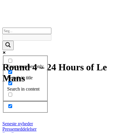
Round 4 – 24 Hours of Le
Exact matches only
Mans
Search in title
Search in content
Seneste nyheder
Pressemeddelelser