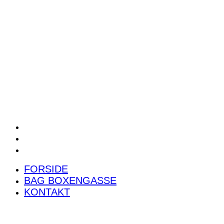
POWER RANKING
PODCAST
PRESSEMEDDELELSER
BILTEST
FORSIDE
BAG BOXENGASSE
KONTAKT
FORSIDE
BAG BOXENGASSE
KONTAKT