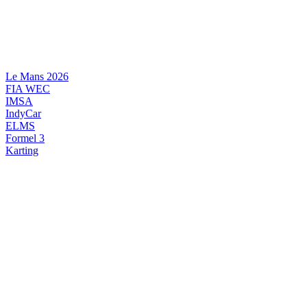
Videre
til
indhold
Le Mans 2026
FIA WEC
IMSA
IndyCar
ELMS
Formel 3
Karting
DANSK MOTORSPORT
INTERNATIONAL MOTORSPORT
ARTIKELSERIER