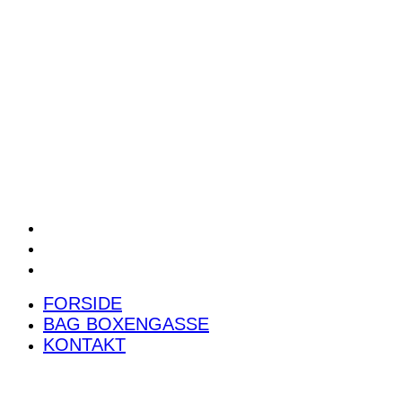
POWER RANKING
PODCAST
PRESSEMEDDELELSER
BILTEST
FORSIDE
BAG BOXENGASSE
KONTAKT
FORSIDE
BAG BOXENGASSE
KONTAKT