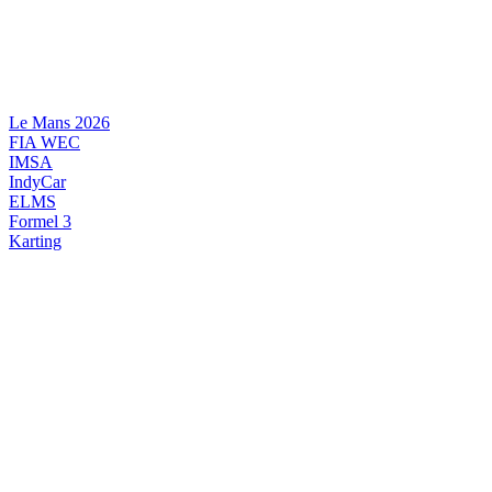
Videre
til
indhold
Le Mans 2026
FIA WEC
IMSA
IndyCar
ELMS
Formel 3
Karting
DANSK MOTORSPORT
INTERNATIONAL MOTORSPORT
ARTIKELSERIER