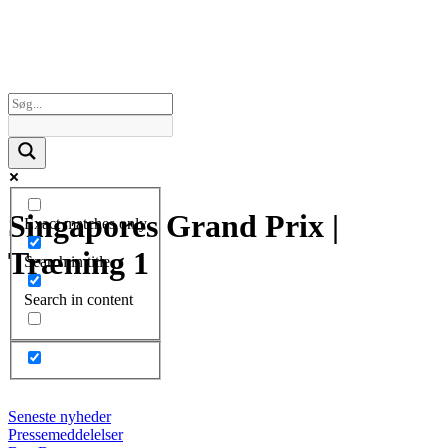
Singapores Grand Prix |
Exact matches only
Træning 1
Search in title
Search in content
Seneste nyheder
Pressemeddelelser