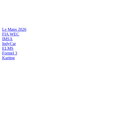
Videre
til
indhold
Le Mans 2026
FIA WEC
IMSA
IndyCar
ELMS
Formel 3
Karting
DANSK MOTORSPORT
INTERNATIONAL MOTORSPORT
ARTIKELSERIER