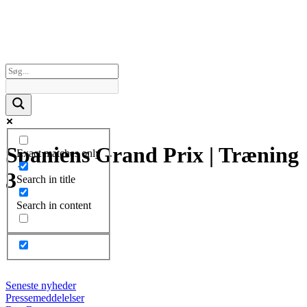
Spaniens Grand Prix | Træning
Exact matches only
3
Search in title
Search in content
Seneste nyheder
Pressemeddelelser