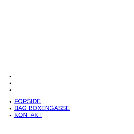
POWER RANKING
PODCAST
PRESSEMEDDELELSER
BILTEST
FORSIDE
BAG BOXENGASSE
KONTAKT
FORSIDE
BAG BOXENGASSE
KONTAKT