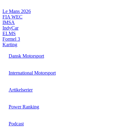
Videre
til
Le Mans 2026
indhold
FIA WEC
IMSA
IndyCar
ELMS
Formel 3
Karting
Dansk Motorsport
International Motorsport
Artikelserier
Power Ranking
Podcast