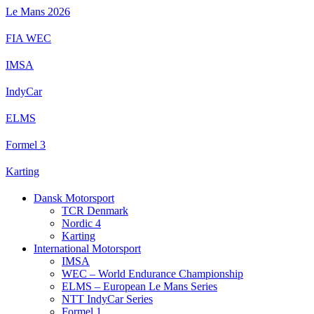
Videre
Le Mans 2026
til
indhold
FIA WEC
IMSA
IndyCar
ELMS
Formel 3
Karting
Dansk Motorsport
TCR Denmark
Nordic 4
Karting
International Motorsport
IMSA
WEC – World Endurance Championship
ELMS – European Le Mans Series
NTT IndyCar Series
Formel 1