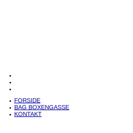
POWER RANKING
PODCAST
PRESSEMEDDELELSER
BILTEST
FORSIDE
BAG BOXENGASSE
KONTAKT
FORSIDE
BAG BOXENGASSE
KONTAKT