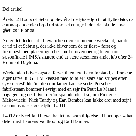
Del artikel
Årets 12 Hours of Sebring blev ét af de første løb til at flytte dato, da
corona-pandemien brød ud stort set en uge inden det skulle have
gået løs i Florida.
Nu er det derfor tid til revanche i den kommende weekend, når det
er tid til et Sebring, der ikke bliver som de er flest – først og
fremmest med placeringen her midt i november og titlen som
sæsonfinale i IMSA snarere end at være sæsonens andet løb efter 24
Hours of Daytona.
Weekenden bliver også et farvel til en æra i den forstand, at Porsche
siger farvel til GTLM-klassen med to biler i stars and stripes efter
syv succesfulde år i den nordamerikanske serie. Porsches
fabriksteam kommer i øvrigt med en sejr fra Petit Le Mans i
bagagen, og det bliver derfor spændende at se, om Frederic
Makowiecki, Nick Tandy og Earl Bamber kan lukke året med sejr i
sæsonens næststørste løb til #911.
I #912 er Neel Jani blevet hentet ind som tilføjelse til lineuppet – han
deler med Laurens Vanthoor og Earl Bamber.