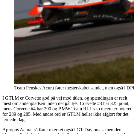
Team Penskes Acura fører mesterskabet samlet, men også i DP
I GTLM er Corvette god på vej mod titlen, og spændingen er reelt
mest om andenpladsen inden det går løs. Corvette #3 har 325 point,
mens Corvette #4 har 290 og BMW Team RLL’s to racere er noteret
for 289 og 285. Med andre ord er GTLM heller ikke afgjort før det
ternede flag.
Apropos Acura, så fører mærket også i GT Daytona – men den