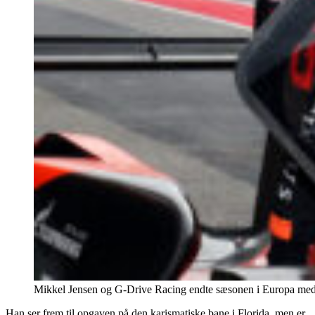
Mikkel Jensen og G-Drive Racing endte sæsonen i Europa med 
Han ser frem til opgaven på den karismatiske bane i Florida, men er