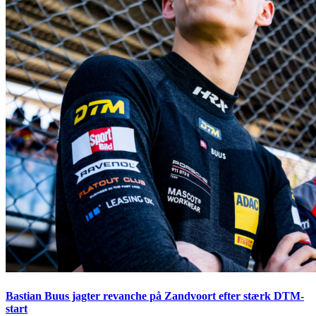
Bastian Buus jagter revanche på Zandvoort efter stærk DTM-
start