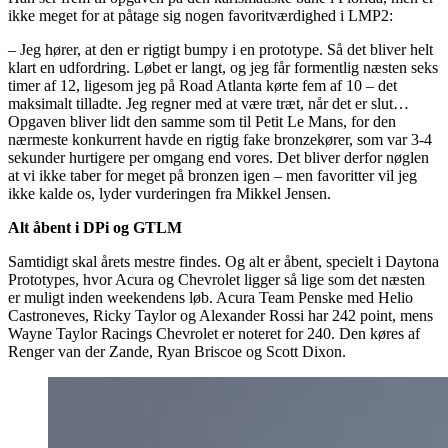
ikke meget for at påtage sig nogen favoritværdighed i LMP2:
– Jeg hører, at den er rigtigt bumpy i en prototype. Så det bliver helt
klart en udfordring. Løbet er langt, og jeg får formentlig næsten seks
timer af 12, ligesom jeg på Road Atlanta kørte fem af 10 – det
maksimalt tilladte. Jeg regner med at være træt, når det er slut…
Opgaven bliver lidt den samme som til Petit Le Mans, for den
nærmeste konkurrent havde en rigtig fake bronzekører, som var 3-4
sekunder hurtigere per omgang end vores. Det bliver derfor nøglen
at vi ikke taber for meget på bronzen igen – men favoritter vil jeg
ikke kalde os, lyder vurderingen fra Mikkel Jensen.
Alt åbent i DPi og GTLM
Samtidigt skal årets mestre findes. Og alt er åbent, specielt i Daytona
Prototypes, hvor Acura og Chevrolet ligger så lige som det næsten
er muligt inden weekendens løb. Acura Team Penske med Helio
Castroneves, Ricky Taylor og Alexander Rossi har 242 point, mens
Wayne Taylor Racings Chevrolet er noteret for 240. Den køres af
Renger van der Zande, Ryan Briscoe og Scott Dixon.