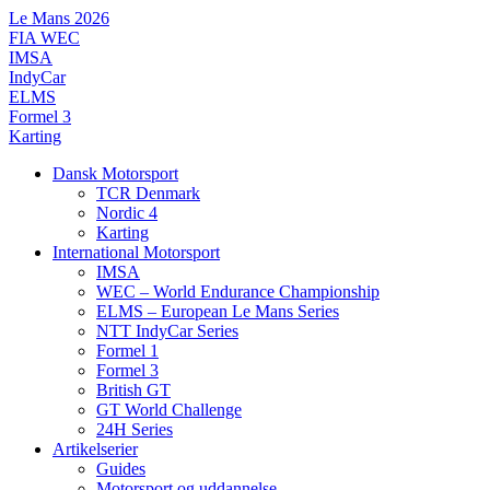
Videre
Le Mans 2026
til
FIA WEC
indhold
IMSA
IndyCar
ELMS
Formel 3
Karting
Dansk Motorsport
TCR Denmark
Nordic 4
Karting
International Motorsport
IMSA
WEC – World Endurance Championship
ELMS – European Le Mans Series
NTT IndyCar Series
Formel 1
Formel 3
British GT
GT World Challenge
24H Series
Artikelserier
Guides
Motorsport og uddannelse