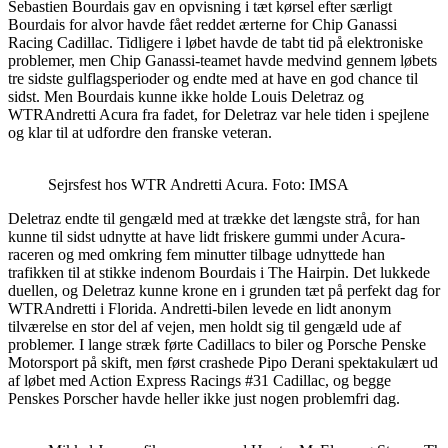
Sebastien Bourdais gav en opvisning i tæt kørsel efter særligt
Bourdais for alvor havde fået reddet ærterne for Chip Ganassi
Racing Cadillac. Tidligere i løbet havde de tabt tid på elektroniske
problemer, men Chip Ganassi-teamet havde medvind gennem løbets
tre sidste gulflagsperioder og endte med at have en god chance til
sidst. Men Bourdais kunne ikke holde Louis Deletraz og
WTRAndretti Acura fra fadet, for Deletraz var hele tiden i spejlene
og klar til at udfordre den franske veteran.
Sejrsfest hos WTR Andretti Acura. Foto: IMSA
Deletraz endte til gengæld med at trække det længste strå, for han
kunne til sidst udnytte at have lidt friskere gummi under Acura-
raceren og med omkring fem minutter tilbage udnyttede han
trafikken til at stikke indenom Bourdais i The Hairpin. Det lukkede
duellen, og Deletraz kunne krone en i grunden tæt på perfekt dag for
WTRAndretti i Florida. Andretti-bilen levede en lidt anonym
tilværelse en stor del af vejen, men holdt sig til gengæld ude af
problemer. I lange stræk førte Cadillacs to biler og Porsche Penske
Motorsport på skift, men først crashede Pipo Derani spektakulært ud
af løbet med Action Express Racings #31 Cadillac, og begge
Penskes Porscher havde heller ikke just nogen problemfri dag.