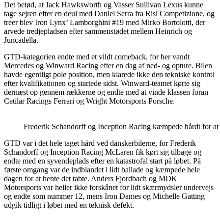
Det betød, at Jack Hawksworth og Vasser Sullivan Lexus kunne
tage sejren efter en deul med Daniel Serra fra Risi Competizione, og
treer blev Iron Lynx’ Lamborghini #19 med Mirko Bortolotti, der
arvede tredjepladsen efter sammenstødet mellem Heinrich og
Juncadella.
GTD-kategorien endte med et vildt comeback, for her vandt
Mercedes og Winward Racing efter en dag af ned- og opture. Bilen
havde egentligt pole position, men klarede ikke den tekniske kontrol
efter kvalifikationen og startede sidst. Winward-teamet kørte sig
dernæst op gennem rækkerne og endte med at vinde klassen foran
Cetilar Racings Ferrari og Wright Motorsports Porsche.
Frederik Schandorff og Inception Racing kæmpede hårdt for at 
GTD var i det hele taget hård ved danskerbilerne, for Frederik
Schandorff og Inception Racing McLaren fik kørt sig tilbage og
endte med en syvendeplads efter en katastrofal start på løbet. På
første omgang var de indblandet i lidt ballade og kæmpede hele
dagen for at hente det tabte. Anders Fjordbach og MDK
Motorsports var heller ikke forskånet for lidt skærmydsler undervejs
og endte som nummer 12, mens Iron Dames og Michelle Gatting
udgik tidligt i løbet med en teknisk defekt.