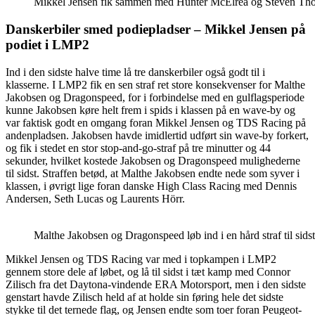
Mikkel Jensen fik sammen med Hunter McElrea og Steven Thoma
Danskerbiler smed podiepladser – Mikkel Jensen på
podiet i LMP2
Ind i den sidste halve time lå tre danskerbiler også godt til i
klasserne. I LMP2 fik en sen straf ret store konsekvenser for Malthe
Jakobsen og Dragonspeed, for i forbindelse med en gulflagsperiode
kunne Jakobsen køre helt frem i spids i klassen på en wave-by og
var faktisk godt en omgang foran Mikkel Jensen og TDS Racing på
andenpladsen. Jakobsen havde imidlertid udført sin wave-by forkert,
og fik i stedet en stor stop-and-go-straf på tre minutter og 44
sekunder, hvilket kostede Jakobsen og Dragonspeed mulighederne
til sidst. Straffen betød, at Malthe Jakobsen endte nede som syver i
klassen, i øvrigt lige foran danske High Class Racing med Dennis
Andersen, Seth Lucas og Laurents Hörr.
Malthe Jakobsen og Dragonspeed løb ind i en hård straf til sids
Mikkel Jensen og TDS Racing var med i topkampen i LMP2
gennem store dele af løbet, og lå til sidst i tæt kamp med Connor
Zilisch fra det Daytona-vindende ERA Motorsport, men i den sidste
genstart havde Zilisch held af at holde sin føring hele det sidste
stykke til det ternede flag, og Jensen endte som toer foran Peugeot-