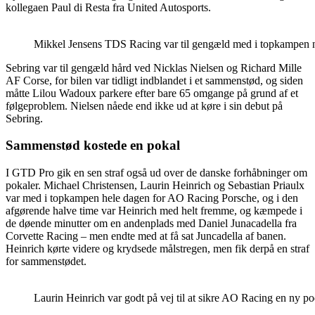
kollegaen Paul di Resta fra United Autosports.
Mikkel Jensens TDS Racing var til gengæld med i topkampen 
Sebring var til gengæld hård ved Nicklas Nielsen og Richard Mille
AF Corse, for bilen var tidligt indblandet i et sammenstød, og siden
måtte Lilou Wadoux parkere efter bare 65 omgange på grund af et
følgeproblem. Nielsen nåede end ikke ud at køre i sin debut på
Sebring.
Sammenstød kostede en pokal
I GTD Pro gik en sen straf også ud over de danske forhåbninger om
pokaler. Michael Christensen, Laurin Heinrich og Sebastian Priaulx
var med i topkampen hele dagen for AO Racing Porsche, og i den
afgørende halve time var Heinrich med helt fremme, og kæmpede i
de døende minutter om en andenplads med Daniel Junacadella fra
Corvette Racing – men endte med at få sat Juncadella af banen.
Heinrich kørte videre og krydsede målstregen, men fik derpå en straf
for sammenstødet.
Laurin Heinrich var godt på vej til at sikre AO Racing en ny p