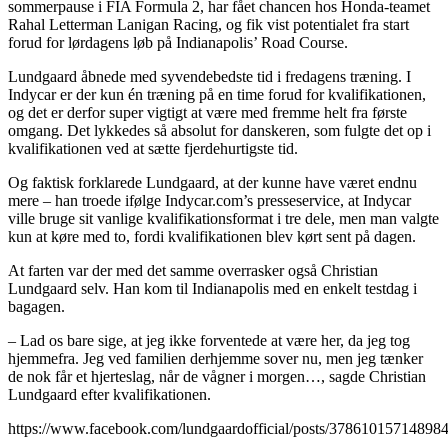
sommerpause i FIA Formula 2, har fået chancen hos Honda-teamet
Rahal Letterman Lanigan Racing, og fik vist potentialet fra start
forud for lørdagens løb på Indianapolis’ Road Course.
Lundgaard åbnede med syvendebedste tid i fredagens træning. I
Indycar er der kun én træning på en time forud for kvalifikationen,
og det er derfor super vigtigt at være med fremme helt fra første
omgang. Det lykkedes så absolut for danskeren, som fulgte det op i
kvalifikationen ved at sætte fjerdehurtigste tid.
Og faktisk forklarede Lundgaard, at der kunne have været endnu
mere – han troede ifølge Indycar.com’s presseservice, at Indycar
ville bruge sit vanlige kvalifikationsformat i tre dele, men man valgte
kun at køre med to, fordi kvalifikationen blev kørt sent på dagen.
At farten var der med det samme overrasker også Christian
Lundgaard selv. Han kom til Indianapolis med en enkelt testdag i
bagagen.
– Lad os bare sige, at jeg ikke forventede at være her, da jeg tog
hjemmefra. Jeg ved familien derhjemme sover nu, men jeg tænker
de nok får et hjerteslag, når de vågner i morgen…, sagde Christian
Lundgaard efter kvalifikationen.
https://www.facebook.com/lundgaardofficial/posts/37861015714898