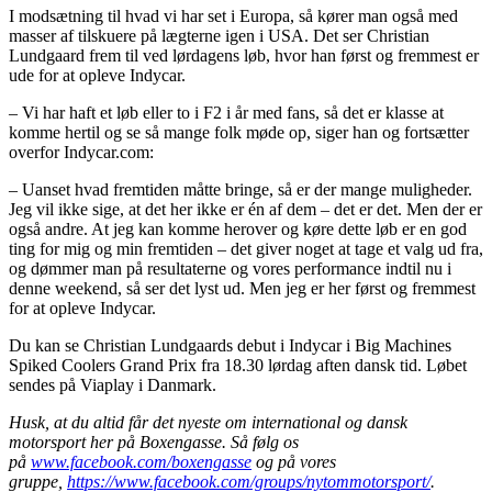
I modsætning til hvad vi har set i Europa, så kører man også med
masser af tilskuere på lægterne igen i USA. Det ser Christian
Lundgaard frem til ved lørdagens løb, hvor han først og fremmest er
ude for at opleve Indycar.
– Vi har haft et løb eller to i F2 i år med fans, så det er klasse at
komme hertil og se så mange folk møde op, siger han og fortsætter
overfor Indycar.com:
– Uanset hvad fremtiden måtte bringe, så er der mange muligheder.
Jeg vil ikke sige, at det her ikke er én af dem – det er det. Men der er
også andre. At jeg kan komme herover og køre dette løb er en god
ting for mig og min fremtiden – det giver noget at tage et valg ud fra,
og dømmer man på resultaterne og vores performance indtil nu i
denne weekend, så ser det lyst ud. Men jeg er her først og fremmest
for at opleve Indycar.
Du kan se Christian Lundgaards debut i Indycar i Big Machines
Spiked Coolers Grand Prix fra 18.30 lørdag aften dansk tid. Løbet
sendes på Viaplay i Danmark.
Husk, at du altid får det nyeste om international og dansk
motorsport her på Boxengasse. Så følg os
på
www.facebook.com/boxengasse
og på vores
gruppe,
https://www.facebook.com/groups/nytommotorsport/
.