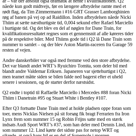
år – var der absolut også dramatik at hente i kvalifikationen. Q2
nåede kun godt midtvejs, før en længere afbrydelse ramte med et
rødt flag, da Tim Zimmermann i #16 GRT Grasser Lamborghinien
røg af banen på vej op ad Raidillon. Inden afbrydelsen nåede Nicki
Thiim at sætte næsthurtigste tid, 0,004 sekund efter Rafael Marciello
i hurtigste tid. Og det blev en del af nøglen for Dane Train, for
kvalifikationsresultatet regnes som et gennemsnit af alle køreres tider
på de respektive biler. Med Thiims gode tid i Q2 lå Dane Train som
nummer to samlet – og der blev Aston Martin-raceren fra Garage 59
resten af vejen.
Andre danskerbiler var også med fremme ved den store afbrydelse.
Det var blandt andet WRT’s Ryuichiro Tomita, som deler bil med
blandt andre Valdemar Eriksen. Japaneren var sjettehurtigst i Q2,
men teamet måtte siden se bilen falde ned bagerst efter et uheld
senere i sessionen, og de starter derfor næstsidst.
Q2 endte i toptid til Raffaelle Marciello i Mercedes #88 foran Nicki
Thiim i Danetrain #95 og Stuart White i Bentley #107.
Efter Q3 fortsatte Dane Train med at holde pladsen oppe foran som
toer, mens Nicklas Nielsen på sit forsøg fik bragt Ferrarien fra Iron
Lynx frem som nummer 15 og Robin Frijns satte med en stærk
indsats Audi Sport WRT’s #37, som han deler med Dennis Lind, ind
som nummer 12. Lind kørte det sidste pas for netop WRT og
sikrede, at også hans bil er en del af Superpole i morgen.