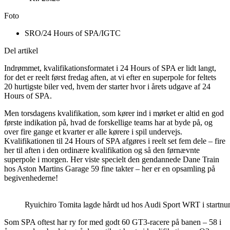
Foto
SRO/24 Hours of SPA/IGTC
Del artikel
Indrømmet, kvalifikationsformatet i 24 Hours of SPA er lidt langt,
for det er reelt først fredag aften, at vi efter en superpole for feltets
20 hurtigste biler ved, hvem der starter hvor i årets udgave af 24
Hours of SPA.
Men torsdagens kvalifikation, som kører ind i mørket er altid en god
første indikation på, hvad de forskellige teams har at byde på, og
over fire gange et kvarter er alle kørere i spil undervejs.
Kvalifikationen til 24 Hours of SPA afgøres i reelt set fem dele – fire
her til aften i den ordinære kvalifikation og så den førnævnte
superpole i morgen. Her viste specielt den gendannede Dane Train
hos Aston Martins Garage 59 fine takter – her er en opsamling på
begivenhederne!
Ryuichiro Tomita lagde hårdt ud hos Audi Sport WRT i startnumm
Som SPA oftest har ry for med godt 60 GT3-racere på banen – 58 i