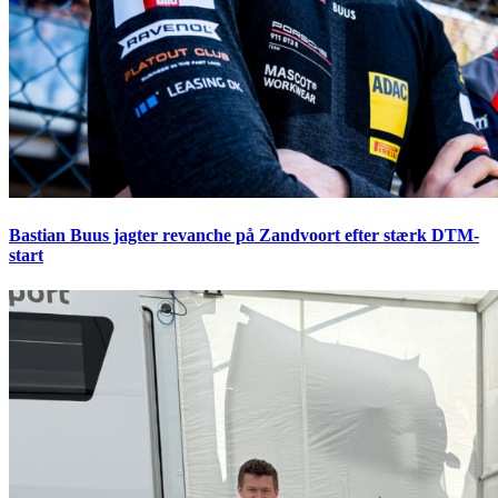
Bastian Buus jagter revanche på Zandvoort efter stærk DTM-
start