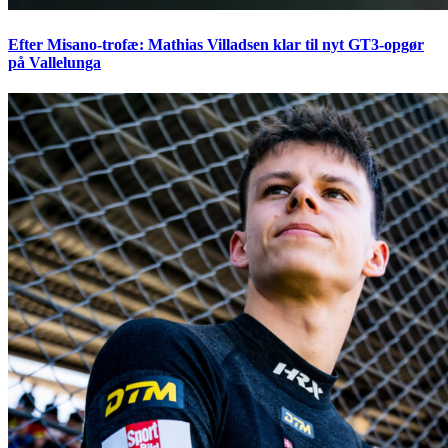
Efter Misano-trofæ: Mathias Villadsen klar til nyt GT3-opgør
på Vallelunga