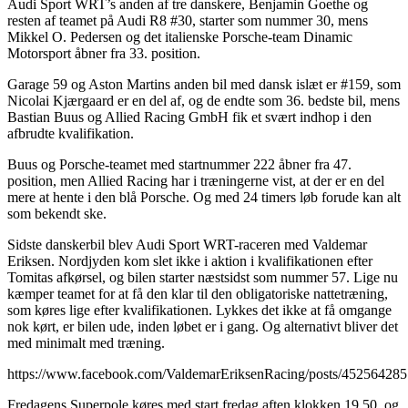
Audi Sport WRT’s anden af tre danskere, Benjamin Goethe og
resten af teamet på Audi R8 #30, starter som nummer 30, mens
Mikkel O. Pedersen og det italienske Porsche-team Dinamic
Motorsport åbner fra 33. position.
Garage 59 og Aston Martins anden bil med dansk islæt er #159, som
Nicolai Kjærgaard er en del af, og de endte som 36. bedste bil, mens
Bastian Buus og Allied Racing GmbH fik et svært indhop i den
afbrudte kvalifikation.
Buus og Porsche-teamet med startnummer 222 åbner fra 47.
position, men Allied Racing har i træningerne vist, at der er en del
mere at hente i den blå Porsche. Og med 24 timers løb forude kan alt
som bekendt ske.
Sidste danskerbil blev Audi Sport WRT-raceren med Valdemar
Eriksen. Nordjyden kom slet ikke i aktion i kvalifikationen efter
Tomitas afkørsel, og bilen starter næstsidst som nummer 57. Lige nu
kæmper teamet for at få den klar til den obligatoriske nattetræning,
som køres lige efter kvalifikationen. Lykkes det ikke at få omgange
nok kørt, er bilen ude, inden løbet er i gang. Og alternativt bliver det
med minimalt med træning.
https://www.facebook.com/ValdemarEriksenRacing/posts/45256428
Fredagens Superpole køres med start fredag aften klokken 19.50, og