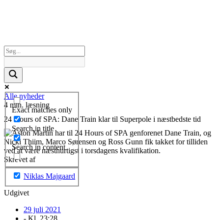
Alle nyheder
4 min. læsning
Exact matches only
24 Hours of SPA: Dane Train klar til Superpole i næstbedste tid
Search in title
Search in content
Skrevet af
Niklas Majgaard
Udgivet
29 juli 2021
- Kl.
23:28