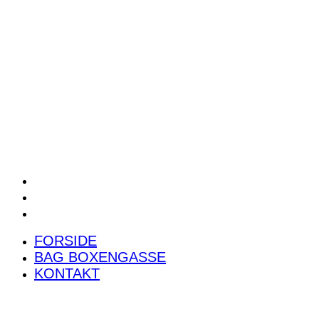
POWER RANKING
PODCAST
PRESSEMEDDELELSER
BILTEST
FORSIDE
BAG BOXENGASSE
KONTAKT
FORSIDE
BAG BOXENGASSE
KONTAKT