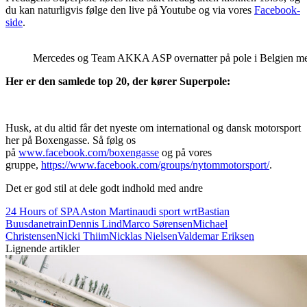
du kan naturligvis følge den live på Youtube og via vores
Facebook-
side
.
Mercedes og Team AKKA ASP overnatter på pole i Belgien med g
Her er den samlede top 20, der kører Superpole:
Husk, at du altid får det nyeste om international og dansk motorsport
her på Boxengasse. Så følg os
på
www.facebook.com/boxengasse
og på vores
gruppe,
https://www.facebook.com/groups/nytommotorsport/
.
Det er god stil at dele godt indhold med andre
24 Hours of SPA
Aston Martin
audi sport wrt
Bastian
Buus
danetrain
Dennis Lind
Marco Sørensen
Michael
Christensen
Nicki Thiim
Nicklas Nielsen
Valdemar Eriksen
Lignende artikler