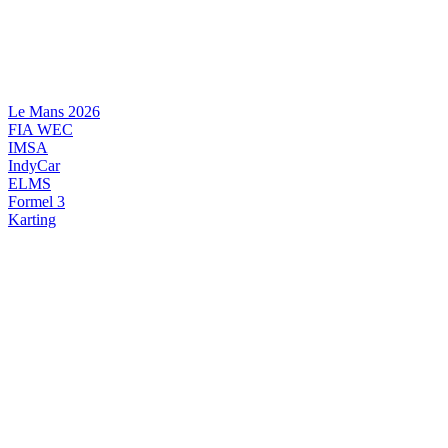
Videre
til
indhold
Le Mans 2026
FIA WEC
IMSA
IndyCar
ELMS
Formel 3
Karting
DANSK MOTORSPORT
INTERNATIONAL MOTORSPORT
ARTIKELSERIER