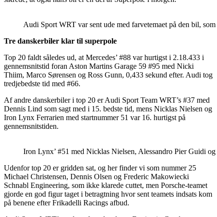
Audi Sport WRT var sent ude med farvetemaet på den bil, som D
Tre danskerbiler klar til superpole
Top 20 faldt således ud, at Mercedes’ #88 var hurtigst i 2.18.433 i
gennemsnitstid foran Aston Martins Garage 59 #95 med Nicki
Thiim, Marco Sørensen og Ross Gunn, 0,433 sekund efter. Audi tog
tredjebedste tid med #66.
Af andre danskerbiler i top 20 er Audi Sport Team WRT’s #37 med
Dennis Lind som sagt med i 15. bedste tid, mens Nicklas Nielsen og
Iron Lynx Ferrarien med startnummer 51 var 16. hurtigst på
gennemsnitstiden.
Iron Lynx’ #51 med Nicklas Nielsen, Alessandro Pier Guidi o
Udenfor top 20 er gridden sat, og her finder vi som nummer 25
Michael Christensen, Dennis Olsen og Frederic Makowiecki
Schnabl Engineering, som ikke klarede cuttet, men Porsche-teamet
gjorde en god figur taget i betragtning hvor sent teamets indsats kom
på benene efter Frikadelli Racings afbud.