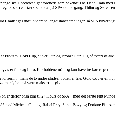
 for engelske Beechdean genforenede som bekendt The Dane Train med
 bør regnes som en stærk kandidat på SPA denne gang. Thiim og Søre
rld Challenges indtil videre to langdistanceafdelinger, så SPA bliver vig
af Pro/Am, Gold Cup, Silver Cup og Bronze Cup. Og på tværs af alle fir
rligvis er frit slag i Pro. Pro-holdene må dog kun have tre kørere per bi
sering, mens de to andre pladser i bilen er frie. Gold Cup er en ny kateg
24-timersløbet må være maksimalt sølv.
og er derfor også klar til 24 Hours of SPA – med det første rent kvi
s’ #83 med Michelle Gatting, Rahel Frey, Sarah Bovy og Doriane Pin, 