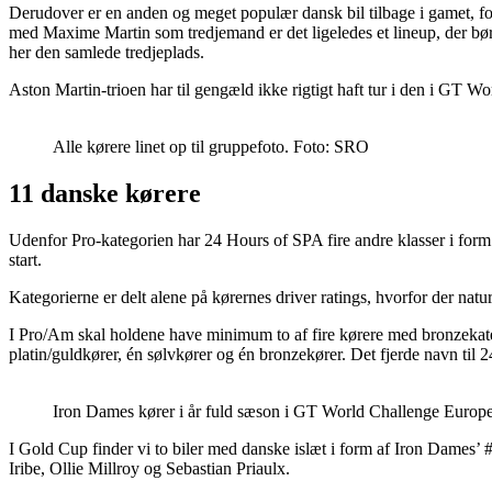
Derudover er en anden og meget populær dansk bil tilbage i gamet,
med Maxime Martin som tredjemand er det ligeledes et lineup, der
her den samlede tredjeplads.
Aston Martin-trioen har til gengæld ikke rigtigt haft tur i den i GT Wo
Alle kørere linet op til gruppefoto. Foto: SRO
11 danske kørere
Udenfor Pro-kategorien har 24 Hours of SPA fire andre klasser i form 
start.
Kategorierne er delt alene på kørernes driver ratings, hvorfor der natu
I Pro/Am skal holdene have minimum to af fire kørere med bronzekategori
platin/guldkører, én sølvkører og én bronzekører. Det fjerde navn til 
Iron Dames kører i år fuld sæson i GT World Challenge Europe 
I Gold Cup finder vi to biler med danske islæt i form af Iron Dame
Iribe, Ollie Millroy og Sebastian Priaulx.