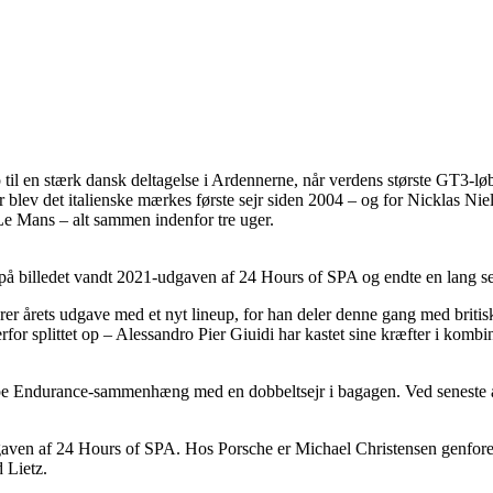
 til en stærk dansk deltagelse i Ardennerne, når verdens største GT3-lø
 blev det italienske mærkes første sejr siden 2004 – og for Nicklas Niel
e Mans – alt sammen indenfor tre uger.
 billedet vandt 2021-udgaven af 24 Hours of SPA og endte en lang sejr
 kører årets udgave med et nyt lineup, for han deler denne gang med b
r splittet op – Alessandro Pier Giuidi har kastet sine kræfter i komb
 Endurance-sammenhæng med en dobbeltsejr i bagagen. Ved seneste afd
2-udgaven af 24 Hours of SPA. Hos Porsche er Michael Christensen gen
 Lietz.