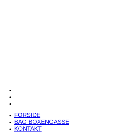
POWER RANKING
PODCAST
PRESSEMEDDELELSER
BILTEST
FORSIDE
BAG BOXENGASSE
KONTAKT
FORSIDE
BAG BOXENGASSE
KONTAKT