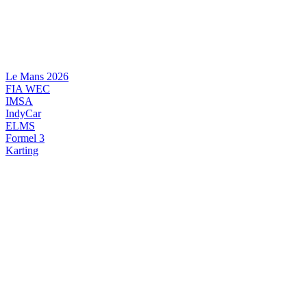
Videre
til
indhold
Le Mans 2026
FIA WEC
IMSA
IndyCar
ELMS
Formel 3
Karting
DANSK MOTORSPORT
INTERNATIONAL MOTORSPORT
ARTIKELSERIER