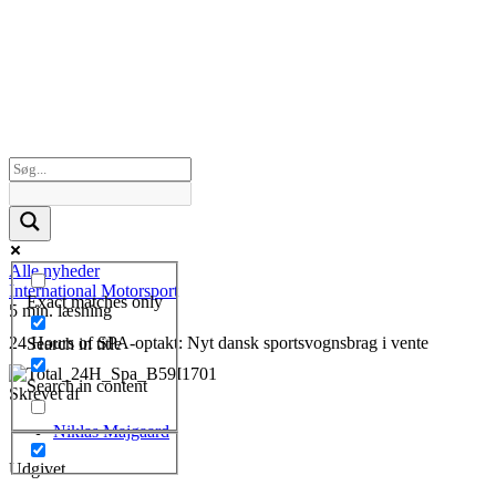
Alle nyheder
International Motorsport
Exact matches only
5 min. læsning
24 Hours of SPA-optakt: Nyt dansk sportsvognsbrag i vente
Search in title
Search in content
Skrevet af
Niklas Majgaard
Udgivet