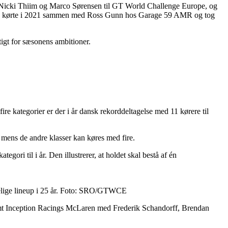
 Nicki Thiim og Marco Sørensen til GT World Challenge Europe, og
nsen kørte i 2021 sammen med Ross Gunn hos Garage 59 AMR og tog
tigt for sæsonens ambitioner.
e kategorier er der i år dansk rekorddeltagelse med 11 kørere til
l, mens de andre klasser kan køres med fire.
ori til i år. Den illustrerer, at holdet skal bestå af én
ndelige lineup i 25 år. Foto: SRO/GTWCE
samt Inception Racings McLaren med Frederik Schandorff, Brendan