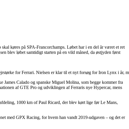
b skal køres på SPA-Francorchamps. Løbet har i en del år været et ret
sen blev løbet samtidigt starten på en vild måned, da østjyden først
størke for Ferrari. Nielsen er klar til et nyt forsøg for Iron Lynx i 
ritiske James Calado og spanske Miguel Molina, som begge kommer fra
inationen af GTE Pro og udviklingen af Ferraris nye Hypercar, mens
eling, 1000 km of Paul Ricard, der blev kørt lige før Le Mans,
forenet med GPX Racing, for hvem han vandt 2019-udgaven – og det er