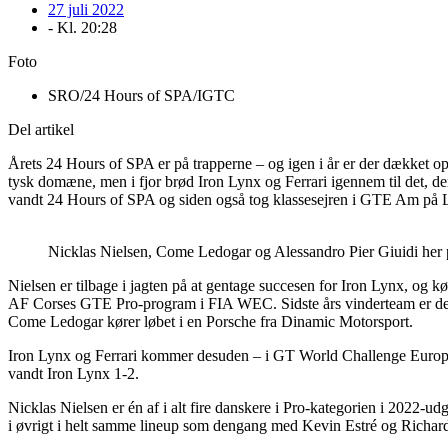
27 juli 2022
- Kl.
20:28
Foto
SRO/24 Hours of SPA/IGTC
Del artikel
Årets 24 Hours of SPA er på trapperne – og igen i år er der dækket op
tysk domæne, men i fjor brød Iron Lynx og Ferrari igennem til det, der
vandt 24 Hours of SPA og siden også tog klassesejren i GTE Am på L
Nicklas Nielsen, Come Ledogar og Alessandro Pier Giuidi her på
Nielsen er tilbage i jagten på at gentage succesen for Iron Lynx, og
AF Corses GTE Pro-program i FIA WEC. Sidste års vinderteam er derfo
Come Ledogar kører løbet i en Porsche fra Dinamic Motorsport.
Iron Lynx og Ferrari kommer desuden – i GT World Challenge Europe
vandt Iron Lynx 1-2.
Nicklas Nielsen er én af i alt fire danskere i Pro-kategorien i 202
i øvrigt i helt samme lineup som dengang med Kevin Estré og Richard