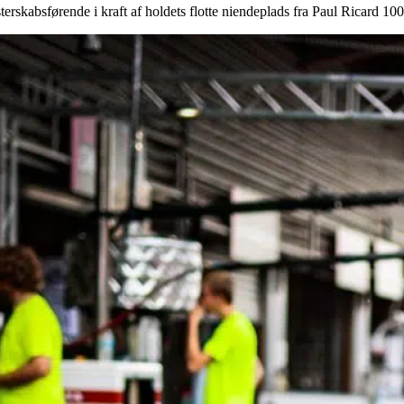
erskabsførende i kraft af holdets flotte niendeplads fra Paul Ricard 1