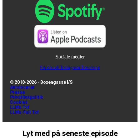
Sociale medier
Facebook
Instagram
Envelope
© 2018-2026 - Boxengasse I/S
Annoncører
Presse
Privatlivspolitik
Cookies
LLMs.txt
LLMs-Full.txt
Lyt med på seneste episode