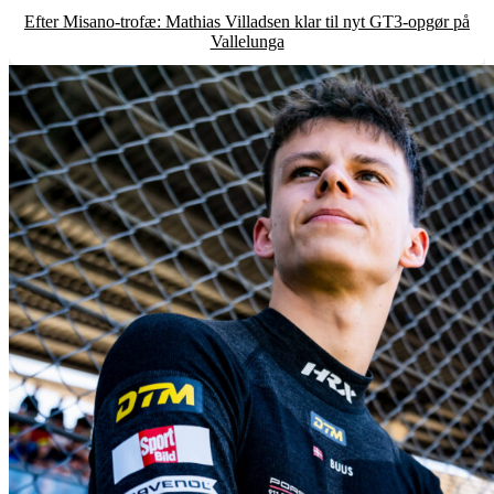
Efter Misano-trofæ: Mathias Villadsen klar til nyt GT3-opgør på
Vallelunga