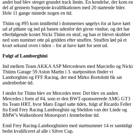
andet bud blev streget grundet track limits. En kendelse, der kom en
del af gennem Superpole-kvalifikationen med 20 startende biler.
Hele 11 gange mistede nogen en tid.
Thiim og #95 kom imidlertid i dommernes søgelys for at have kørt
ud af pitlane og ind på banen udenfor det givne vindue, og det har
efterfølgende kostet Nicki Thiim en straf, og han er blevet skubbet
ned som nummer otte på gridden efter straffen. Straffen lød på et
kvart sekund oven i tiden – for at have kørt for sent ud.
Fulgt af Lamborghini
Ind mellem Team AKKA ASP Mercedesen med Marciello og Nicki
Thiims Garage 59 Aston Martin i 3. startposition finder vi
Lamborghini og FFF Racing, der med Mirko Bortolotti fik sat
andenbedste tid.
I stedet for Thiim blev en Mercedes treer. Det blev en anden
Mercedes i form af #4, som er den BWT-sponsorerede AMG GT3
fra Team HRT, hvor Maro Engel satte tiden, fulgt af Ricardo Feller
fra Emil Frey Racing Lamborghini og Sheldon van der Linde og
BMW’s Walkenhorst Motorsport i femtebedste tid.
Emil Frey Racing-Lamborghinien med startnummer 14 er samtidigt
bedst kvalificeret af alle i Silver Cup.