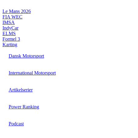
Videre
til
Le Mans 2026
indhold
FIA WEC
IMSA
IndyCar
ELMS
Formel 3
Karting
Dansk Motorsport
International Motorsport
Artikelserier
Power Ranking
Podcast