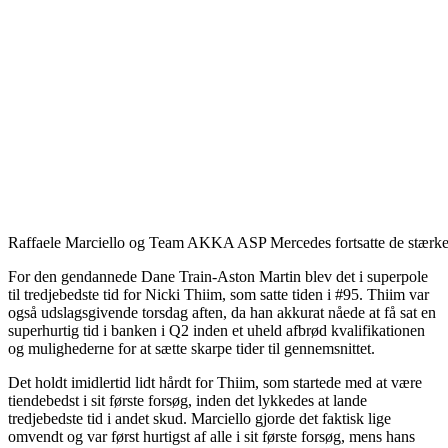
Raffaele Marciello og Team AKKA ASP Mercedes fortsatte de stærke tak
For den gendannede Dane Train-Aston Martin blev det i superpole
til tredjebedste tid for Nicki Thiim, som satte tiden i #95. Thiim var
også udslagsgivende torsdag aften, da han akkurat nåede at få sat en
superhurtig tid i banken i Q2 inden et uheld afbrød kvalifikationen
og mulighederne for at sætte skarpe tider til gennemsnittet.
Det holdt imidlertid lidt hårdt for Thiim, som startede med at være
tiendebedst i sit første forsøg, inden det lykkedes at lande
tredjebedste tid i andet skud. Marciello gjorde det faktisk lige
omvendt og var først hurtigst af alle i sit første forsøg, mens hans