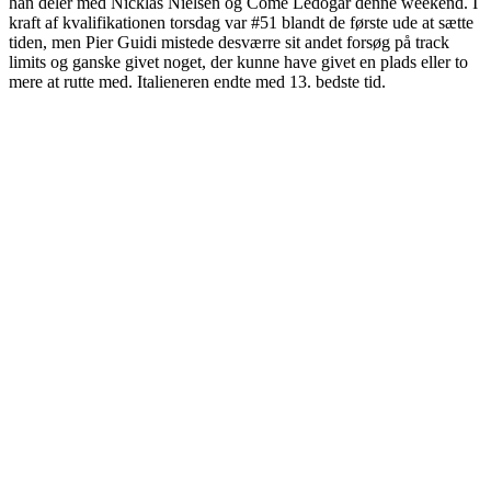
han deler med Nicklas Nielsen og Come Ledogar denne weekend. I
kraft af kvalifikationen torsdag var #51 blandt de første ude at sætte
tiden, men Pier Guidi mistede desværre sit andet forsøg på track
limits og ganske givet noget, der kunne have givet en plads eller to
mere at rutte med. Italieneren endte med 13. bedste tid.