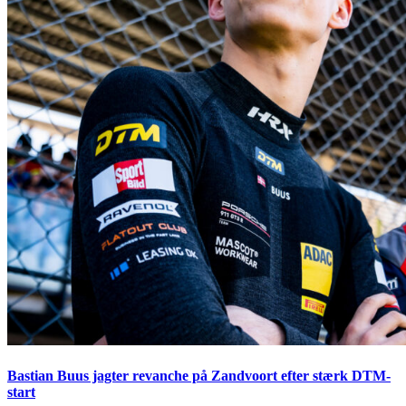
Bastian Buus jagter revanche på Zandvoort efter stærk DTM-
start