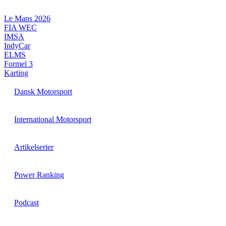
Videre
til
Le Mans 2026
indhold
FIA WEC
IMSA
IndyCar
ELMS
Formel 3
Karting
Dansk Motorsport
International Motorsport
Artikelserier
Power Ranking
Podcast