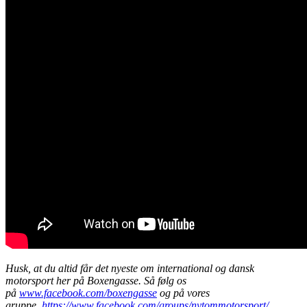
Husk, at du altid får det nyeste om international og dansk
motorsport her på Boxengasse. Så følg os
på
www.facebook.com/boxengasse
og på vores
gruppe,
https://www.facebook.com/groups/nytommotorsport/
.