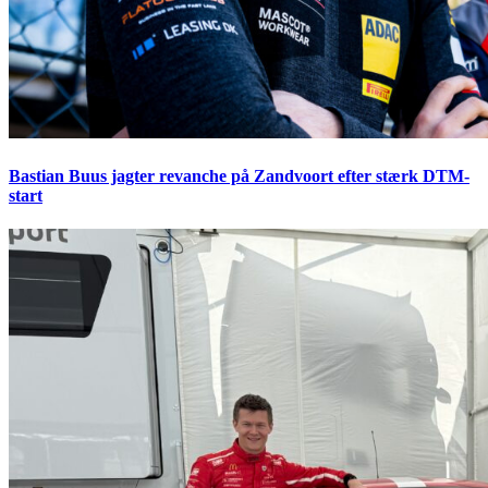
Bastian Buus jagter revanche på Zandvoort efter stærk DTM-
start