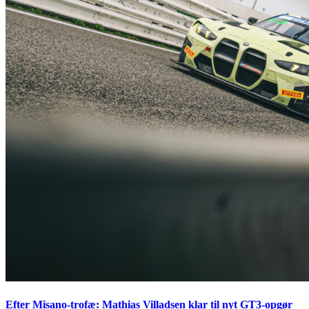
Efter Misano-trofæ: Mathias Villadsen klar til nyt GT3-opgør