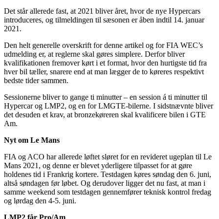
Det står allerede fast, at 2021 bliver året, hvor de nye Hypercars
introduceres, og tilmeldingen til sæsonen er åben indtil 14. januar
2021.
Den helt generelle overskrift for denne artikel og for FIA WEC’s
udmelding er, at reglerne skal gøres simplere. Derfor bliver
kvalifikationen fremover kørt i et format, hvor den hurtigste tid fra
hver bil tæller, snarere end at man lægger de to køreres respektivt
bedste tider sammen.
Sessionerne bliver to gange ti minutter – en session á ti minutter til
Hypercar og LMP2, og en for LMGTE-bilerne. I sidstnævnte bliver
det desuden et krav, at bronzekøreren skal kvalificere bilen i GTE
Am.
Nyt om Le Mans
FIA og ACO har allerede løftet sløret for en revideret ugeplan til Le
Mans 2021, og denne er blevet yderligere tilpasset for at gøre
holdenes tid i Frankrig kortere. Testdagen køres søndag den 6. juni,
altså søndagen før løbet. Og derudover ligger det nu fast, at man i
samme weekend som testdagen gennemfører teknisk kontrol fredag
og lørdag den 4-5. juni.
LMP2 får Pro/Am