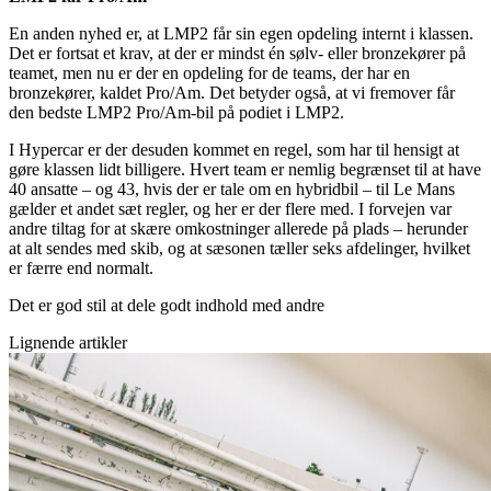
En anden nyhed er, at LMP2 får sin egen opdeling internt i klassen.
Det er fortsat et krav, at der er mindst én sølv- eller bronzekører på
teamet, men nu er der en opdeling for de teams, der har en
bronzekører, kaldet Pro/Am. Det betyder også, at vi fremover får
den bedste LMP2 Pro/Am-bil på podiet i LMP2.
I Hypercar er der desuden kommet en regel, som har til hensigt at
gøre klassen lidt billigere. Hvert team er nemlig begrænset til at have
40 ansatte – og 43, hvis der er tale om en hybridbil – til Le Mans
gælder et andet sæt regler, og her er der flere med. I forvejen var
andre tiltag for at skære omkostninger allerede på plads – herunder
at alt sendes med skib, og at sæsonen tæller seks afdelinger, hvilket
er færre end normalt.
Det er god stil at dele godt indhold med andre
Lignende artikler