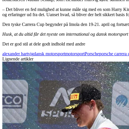
– Det bliver en fed mulighed at kunne måle sig med en som Harry King
og erfaringer ud fra det. Uanset hvad, så bliver der helt sikkert basis
Den tyske Carrera Cup begynder på Imola den 19-21. april og fortsætte
Husk, at du altid får det nyeste om international og dansk motorspor
Det er god stil at dele godt indhold med andre
alexander hartvig
dansk motorsport
motorsport
Porsche
porsche carrera
Lignende artikler