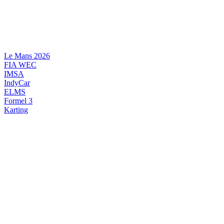
Videre
til
indhold
Le Mans 2026
FIA WEC
IMSA
IndyCar
ELMS
Formel 3
Karting
DANSK MOTORSPORT
INTERNATIONAL MOTORSPORT
ARTIKELSERIER