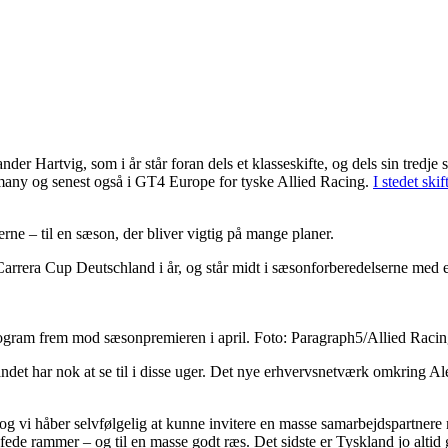
nder Hartvig, som i år står foran dels et klasseskifte, og dels sin tred
ny og senest også i GT4 Europe for tyske Allied Racing.
I stedet ski
ne – til en sæson, der bliver vigtig på mange planer.
Carrera Cup Deutschland i år, og står midt i sæsonforberedelserne med en
program frem mod sæsonpremieren i april. Foto: Paragraph5/Allied Raci
ndet har nok at se til i disse uger. Det nye erhvervsnetværk omkring Al
g vi håber selvfølgelig at kunne invitere en masse samarbejdspartnere 
 fede rammer – og til en masse godt ræs. Det sidste er Tyskland jo altid g