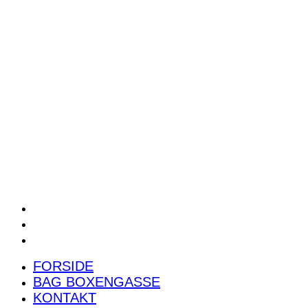
POWER RANKING
PODCAST
PRESSEMEDDELELSER
BILTEST
FORSIDE
BAG BOXENGASSE
KONTAKT
FORSIDE
BAG BOXENGASSE
KONTAKT