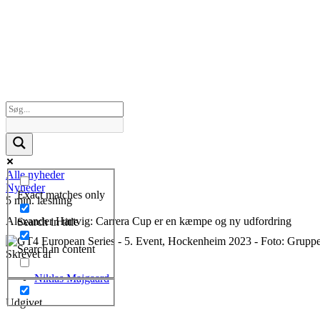
Alle nyheder
Nyheder
Exact matches only
5 min. læsning
Alexander Hartvig: Carrera Cup er en kæmpe og ny udfordring
Search in title
Search in content
Skrevet af
Niklas Majgaard
Udgivet