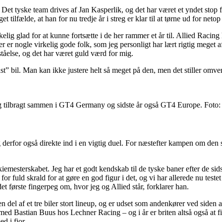
Det tyske team drives af Jan Kasperlik, og det har været et yndet stop f
 tilfælde, at han for nu tredje år i streg er klar til at tørne ud for netop
irkelig glad for at kunne fortsætte i de her rammer et år til. Allied Racin
r er nogle virkelig gode folk, som jeg personligt har lært rigtig meget 
ståelse, og det har været guld værd for mig.
låst” bil. Man kan ikke justere helt så meget på den, men det stiller omv
ng tilbragt sammen i GT4 Germany og sidste år også GT4 Europe. Fot
for også direkte ind i en vigtig duel. For næstefter kampen om den saml
iemesterskabet. Jeg har et godt kendskab til de tyske baner efter de sids
r fuld skrald for at gøre en god figur i det, og vi har allerede nu teste
 det første fingerpeg om, hvor jeg og Allied står, forklarer han.
n del af et tre biler stort lineup, og er udset som andenkører ved sid
d Bastian Buus hos Lechner Racing – og i år er briten altså også at fin
 i fjor.