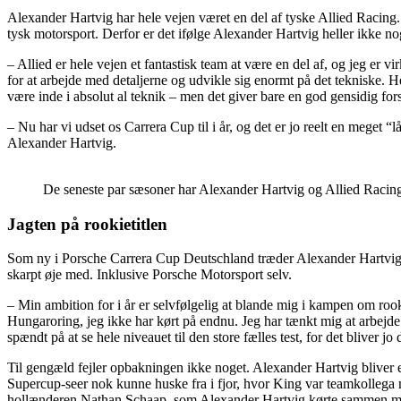
Alexander Hartvig har hele vejen været en del af tyske Allied Racing. 
tysk motorsport. Derfor er det ifølge Alexander Hartvig heller ikke noget
– Allied er hele vejen et fantastisk team at være en del af, og jeg er v
for at arbejde med detaljerne og udvikle sig enormt på det tekniske. He
være inde i absolut al teknik – men det giver bare en god gensidig for
– Nu har vi udset os Carrera Cup til i år, og det er jo reelt en meget “
Alexander Hartvig.
De seneste par sæsoner har Alexander Hartvig og Allied Raci
Jagten på rookietitlen
Som ny i Porsche Carrera Cup Deutschland træder Alexander Hartvig der
skarpt øje med. Inklusive Porsche Motorsport selv.
– Min ambition for i år er selvfølgelig at blande mig i kampen om rook
Hungaroring, jeg ikke har kørt på endnu. Jeg har tænkt mig at arbejde fo
spændt på at se hele niveauet til den store fælles test, for det bliver jo
Til gengæld fejler opbakningen ikke noget. Alexander Hartvig bliver e
Supercup-seer nok kunne huske fra i fjor, hvor King var teamkollega me
hollænderen Nathan Schaap, som Alexander Hartvig kørte sammen med