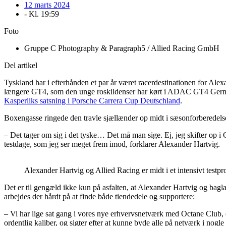
12 marts 2024
- Kl.
19:59
Foto
Gruppe C Photography & Paragraph5 / Allied Racing GmbH
Del artikel
Tyskland har i efterhånden et par år været racerdestinationen for Alexa
længere GT4, som den unge roskildenser har kørt i ADAC GT4 Germa
Kasperliks satsning i Porsche Carrera Cup Deutschland
.
Boxengasse ringede den travle sjællænder op midt i sæsonforberedelser
– Det tager om sig i det tyske… Det må man sige. Ej, jeg skifter op i 
testdage, som jeg ser meget frem imod, forklarer Alexander Hartvig.
Alexander Hartvig og Allied Racing er midt i et intensivt test
Det er til gengæld ikke kun på asfalten, at Alexander Hartvig og bagla
arbejdes der hårdt på at finde både tiendedele og supportere:
– Vi har lige sat gang i vores nye erhvervsnetværk med Octane Club, o
ordentlig kaliber, og sigter efter at kunne byde alle på netværk i nogle