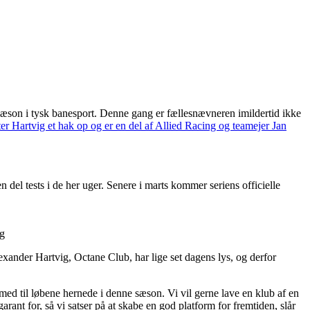
je sæson i tysk banesport. Denne gang er fællesnævneren imildertid ikke
fter Hartvig et hak op og er en del af Allied Racing og teamejer Jan
 del tests i de her uger. Senere i marts kommer seriens officielle
ng
exander Hartvig, Octane Club, har lige set dagens lys, og derfor
med til løbene hernede i denne sæson. Vi vil gerne lave en klub af en
arant for, så vi satser på at skabe en god platform for fremtiden, slår