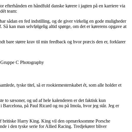
or efterhånden en håndfuld danske kørere i jagten på en karriere via
 dét team:
g har sådan en fed indstilling, og de giver virkelig en gode muligheder
af. Så kan man selvfølgelig altid spørge, om det er kørerens opgave at
endt bare større krav til min feedback og hvor præcis den er, forklarer
o: Gruppe C Photography
ede, tyske titel, så er rookiemesterskabet ét, som alle holder et
te to sæsoner, og ud af hele kalenderen er det faktisk kun
t i Barcelona, på Paul Ricard og nu på Imola, hvor jeg står. Jeg er
en af britiske Harry King. King vil den opmærksomme Porsche
de i den tyske serie for Allied Racing. Tredjekører bliver