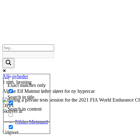
Alle nyheder
1 min. læsning
Exact matches only
Alpine Elf Matmut løfter sløret for ny hypercar
Search in title
Search in content
Skrevet af
Niklas Majgaard
Udgivet