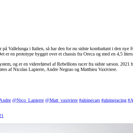
r på Vallelunga i Italien, så har den for nu sidste kombattant i den nye 
et er en prototype bygget over et chassis fra Oreca og med en 4,5 lite
tem, og er en videreførsel af Rebellions racer fra sidste sæson. 2021 bl
øres af Nicolas Lapierre, Andre Negrao og Matthieu Vaxiviere.
Andre
@Nico_Lapierre
@Matt_vaxiviere
#alpinecars
#alpineracing
#A
21