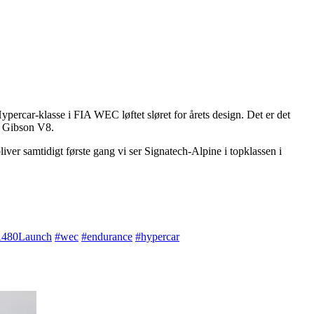
Hypercar-klasse i FIA WEC løftet sløret for årets design. Det er det
rs Gibson V8.
iver samtidigt første gang vi ser Signatech-Alpine i topklassen i
480Launch
#wec
#endurance
#hypercar