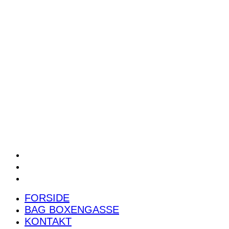
POWER RANKING
PODCAST
PRESSEMEDDELELSER
BILTEST
FORSIDE
BAG BOXENGASSE
KONTAKT
FORSIDE
BAG BOXENGASSE
KONTAKT