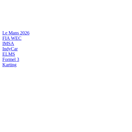
Videre
til
indhold
Le Mans 2026
FIA WEC
IMSA
IndyCar
ELMS
Formel 3
Karting
DANSK MOTORSPORT
INTERNATIONAL MOTORSPORT
ARTIKELSERIER