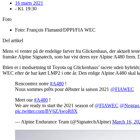
16 marts 2021
- Kl.
19:30
Foto
Foto: François Flamand/DPPI/FIA WEC
Del artikel
Mens vi venter på de endelige farver fra Glickenhaus, der aktuelt teste
franske Alpine Signatech, som har vist deres nye Alpine A480 frem. D
Bilen er i modsætning til Toyota og Glickenhaus’ racere uden hybridsys
WEC efter de har kørt LMP2 i otte år. Den enlige Alpine A480 skal k
Rencontrez notre
#A480
!
Nous sommes prêts pour débuter la saison 2021
@FIAWEC
Meet our
#A480
!
We are ready to start the 2021 season of
@FIAWEC
@Negrao
pic.twitter.com/BV6ZAwoR8X
— Alpine Endurance Team (@SignatechAlpine)
March 16, 20