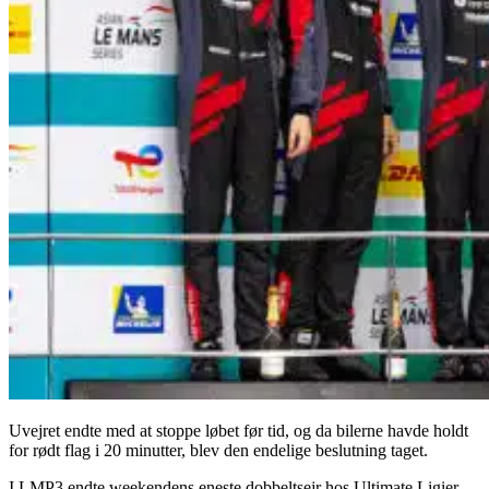
Uvejret endte med at stoppe løbet før tid, og da bilerne havde holdt
for rødt flag i 20 minutter, blev den endelige beslutning taget.
I LMP3 endte weekendens eneste dobbeltsejr hos Ultimate Ligier,