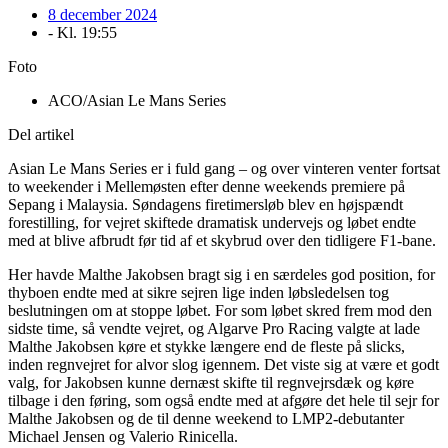
8 december 2024
- Kl.
19:55
Foto
ACO/Asian Le Mans Series
Del artikel
Asian Le Mans Series er i fuld gang – og over vinteren venter fortsat
to weekender i Mellemøsten efter denne weekends premiere på
Sepang i Malaysia. Søndagens firetimersløb blev en højspændt
forestilling, for vejret skiftede dramatisk undervejs og løbet endte
med at blive afbrudt før tid af et skybrud over den tidligere F1-bane.
Her havde Malthe Jakobsen bragt sig i en særdeles god position, for
thyboen endte med at sikre sejren lige inden løbsledelsen tog
beslutningen om at stoppe løbet. For som løbet skred frem mod den
sidste time, så vendte vejret, og Algarve Pro Racing valgte at lade
Malthe Jakobsen køre et stykke længere end de fleste på slicks,
inden regnvejret for alvor slog igennem. Det viste sig at være et godt
valg, for Jakobsen kunne dernæst skifte til regnvejrsdæk og køre
tilbage i den føring, som også endte med at afgøre det hele til sejr for
Malthe Jakobsen og de til denne weekend to LMP2-debutanter
Michael Jensen og Valerio Rinicella.