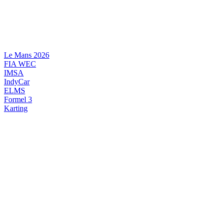
Videre
til
indhold
Le Mans 2026
FIA WEC
IMSA
IndyCar
ELMS
Formel 3
Karting
DANSK MOTORSPORT
INTERNATIONAL MOTORSPORT
ARTIKELSERIER