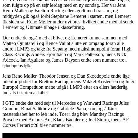
som fulgte op på en sejr lørdag med en ny søndag. Her var Jens
Reno Møller og Bretton Racing ellers godt med fra start, og
midtjyden gik også forbi Stephane Lemeret i starten, men Lemeret
fik siden sat Reno Møller under nyt pres, hvilket endte med at sende
Lemeret og Ultimate tilbage i klasseføring.
Der endte de også med at blive, og Lemeret kunne sammen med
Matteo Quintarelli og Bence Valint slutte en omgang foran alle
andre i LMP3 og tage fra Sepang med maksimumpoint foran High
Class Racings Anders Fjordbach og Mark Patterson, mens Nick
Adcock, Ian Aguliera og James Dayson endte som nummer tre i
søndagens løb.
Jens Reno Møller, Theodor Jensen og Dan Skocdopole endte lige
udenfor podiet for Bretton Racing, mens Mikkel Kristensen og Inter
Europol Competition måtte udgå i LMP3 efter en ellers hæderlig
indsats i starten af løbet.
I GT3 endte det med sejr til Mercedes og Winward Racings Jules
Gounon, Rinat Salikhov og Gabriele Piana, som også fører
mesterskabet her to løb inde. Toer i dag blev Manthey Racings
Porsche med Antares Au, Klaus Bachler og Joel Sturm, mens AF
Corses Ferrari #28 blev nummer tre.