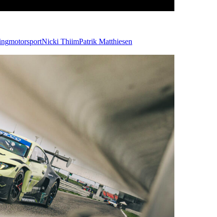
ing
motorsport
Nicki Thiim
Patrik Matthiesen