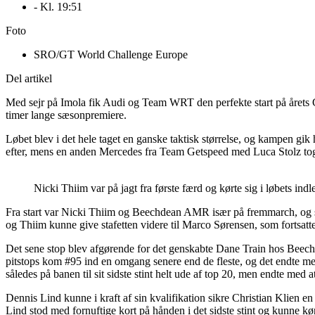
- Kl.
19:51
Foto
SRO/GT World Challenge Europe
Del artikel
Med sejr på Imola fik Audi og Team WRT den perfekte start på årets 
timer lange sæsonpremiere.
Løbet blev i det hele taget en ganske taktisk størrelse, og kampen g
efter, mens en anden Mercedes fra Team Getspeed med Luca Stolz tog
Nicki Thiim var på jagt fra første færd og kørte sig i løbets i
Fra start var Nicki Thiim og Beechdean AMR især på fremmarch, og sønd
og Thiim kunne give stafetten videre til Marco Sørensen, som fortsa
Det sene stop blev afgørende for det genskabte Dane Train hos Beech
pitstops kom #95 ind en omgang senere end de fleste, og det endte med 
således på banen til sit sidste stint helt ude af top 20, men endte med a
Dennis Lind kunne i kraft af sin kvalifikation sikre Christian Klien 
Lind stod med fornuftige kort på hånden i det sidste stint og kunne k