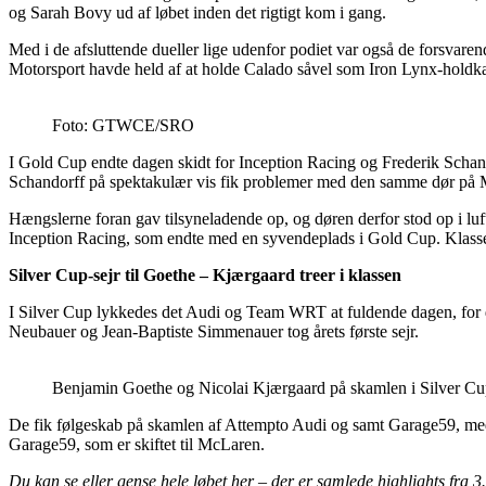
og Sarah Bovy ud af løbet inden det rigtigt kom i gang.
Med i de afsluttende dueller lige udenfor podiet var også de forsvare
Motorsport havde held af at holde Calado såvel som Iron Lynx-holdka
Foto: GTWCE/SRO
I Gold Cup endte dagen skidt for Inception Racing og Frederik Schandor
Schandorff på spektakulær vis fik problemer med den samme dør på Mc
Hængslerne foran gav tilsyneladende op, og døren derfor stod op i lu
Inception Racing, som endte med en syvendeplads i Gold Cup. Klasse
Silver Cup-sejr til Goethe – Kjærgaard treer i klassen
I Silver Cup lykkedes det Audi og Team WRT at fuldende dagen, for 
Neubauer og Jean-Baptiste Simmenauer tog årets første sejr.
Benjamin Goethe og Nicolai Kjærgaard på skamlen i Silver
De fik følgeskab på skamlen af Attempto Audi og samt Garage59, med 
Garage59, som er skiftet til McLaren.
Du kan se eller gense hele løbet her – der er samlede highlights fra 3