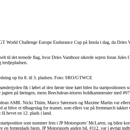
GT World Challenge Europe Endurance Cup på Imola i dag, da Dries Van
ik helt til det ternede flag, hvor Dries Vanthoor sikrede sejren foran 
 tredjepladsen.
ndledning op fra 8. til 3. pladsen. Foto: SRO/GTWCE
erjyden fik i løbet af den første time kørt bilen fra startpositionen 
tte jagten på føringen, mens Beechdean-trioens holdkammerater med #97
dean AMR. Nicki Thiim, Marco Sørensen og Maxime Martin var ellers i 
at blive et tilbageslag for teamet, som ellers var på fremmarch takket 
t få hevet en 12. plads i land.
en startposition som nummer fem i JP Motorsports’ McLaren, og bilen kom
øre en femteplads hjem. JP Motorsports anden bil, #112, var i øvrigt in