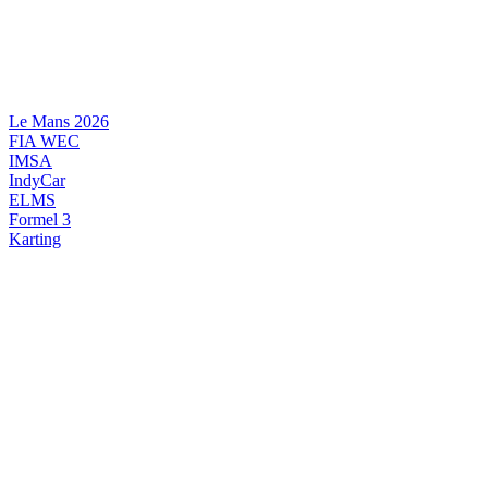
Videre
til
indhold
Le Mans 2026
FIA WEC
IMSA
IndyCar
ELMS
Formel 3
Karting
DANSK MOTORSPORT
INTERNATIONAL MOTORSPORT
ARTIKELSERIER