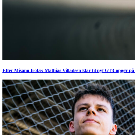
Efter Misano-trofæ: Mathias Villadsen klar til nyt GT3-opgør på