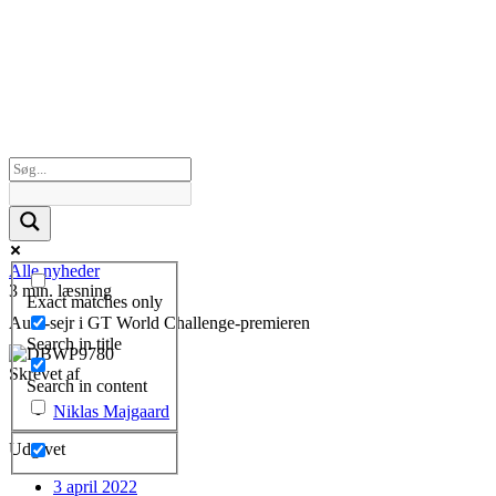
Alle nyheder
3 min. læsning
Exact matches only
Audi-sejr i GT World Challenge-premieren
Search in title
Skrevet af
Search in content
Niklas Majgaard
Udgivet
3 april 2022