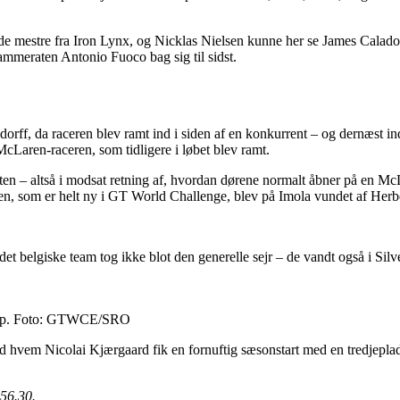
nde mestre fra Iron Lynx, og Nicklas Nielsen kunne her se James Calado
mmeraten Antonio Fuoco bag sig til sidst.
ff, da raceren blev ramt ind i siden af en konkurrent – og dernæst indka
Laren-raceren, som tidligere i løbet blev ramt.
ften – altså i modsat retning af, hvordan dørene normalt åbner på en 
n, som er helt ny i GT World Challenge, blev på Imola vundet af Herb
det belgiske team tog ikke blot den generelle sejr – de vandt også i
 Cup. Foto: GTWCE/SRO
hvem Nicolai Kjærgaard fik en fornuftig sæsonstart med en tredjeplads 
.56.30.