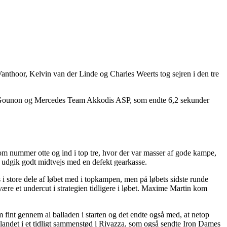
thoor, Kelvin van der Linde og Charles Weerts tog sejren i den tre
Jules Gounon og Mercedes Team Akkodis ASP, som endte 6,2 sekunder
som nummer otte og ind i top tre, hvor der var masser af gode kampe,
 udgik godt midtvejs med en defekt gearkasse.
store dele af løbet med i topkampen, men på løbets sidste runde
være et undercut i strategien tidligere i løbet. Maxime Martin kom
 fint gennem al balladen i starten og det endte også med, at netop
dblandet i et tidligt sammenstød i Rivazza, som også sendte Iron Dames