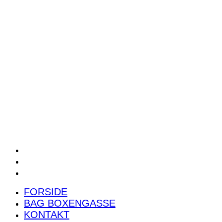
POWER RANKING
PODCAST
PRESSEMEDDELELSER
BILTEST
FORSIDE
BAG BOXENGASSE
KONTAKT
FORSIDE
BAG BOXENGASSE
KONTAKT