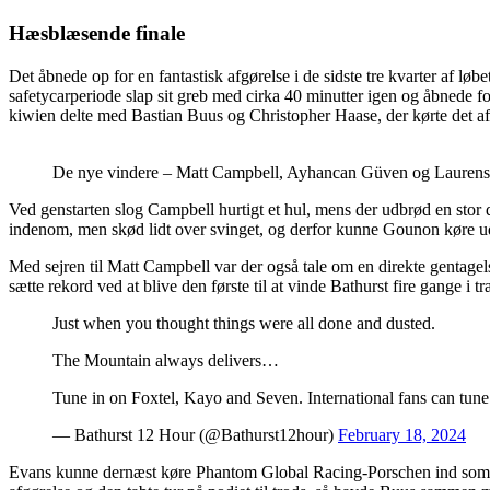
Hæsblæsende finale
Det åbnede op for en fantastisk afgørelse i de sidste tre kvarter af lø
safetycarperiode slap sit greb med cirka 40 minutter igen og åbnede
kiwien delte med Bastian Buus og Christopher Haase, der kørte det a
De nye vindere – Matt Campbell, Ayhancan Güven og Lauren
Ved genstarten slog Campbell hurtigt et hul, mens der udbrød en st
indenom, men skød lidt over svinget, og derfor kunne Gounon køre ud 
Med sejren til Matt Campbell var der også tale om en direkte gentagel
sætte rekord ved at blive den første til at vinde Bathurst fire gange i t
Just when you thought things were all done and dusted.
The Mountain always delivers…
Tune in on Foxtel, Kayo and Seven. International fans can tune 
— Bathurst 12 Hour (@Bathurst12hour)
February 18, 2024
Evans kunne dernæst køre Phantom Global Racing-Porschen ind som nu