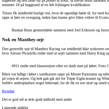
afgørelse og den tabte tur på podiet til trods, så havde Buus sammen m
nummer 18 på baggrund af en lidt fejlslagen kvalifikation.
Trioen fik imidlertid hurtigt vist, hvor de egentligt hørte til, for m
oppe at føre en overgang, inden han kunne give bilen videre til Evans,
Bastian Buus gennemførte sammen med Joel Eriksson og Jaxon E
Nok en Manthey-sejr
Den generelle sejr til Manthey Racing var imidlertid ikke tyskernes ene
hvor Alessio Picariello endte med at sejre sammen med Harry King o
#911 endte med klassesejren efter en skidt start på løbet. Fot
Bilen var tidligt i løbet i sandkassen oppe på Mount Panorama og tab
på vejen til sejren. Og helt galt gik det for Triple Eight-teamet og
forblev andenpladsen noget bittersød, for de fik en sen straf og smed 
Resultat
Det er god stil at dele godt indhold med andre
Lignende artikler