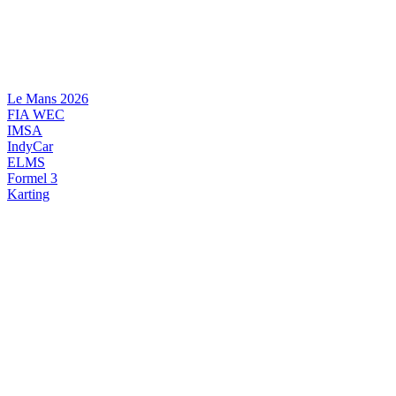
Videre
til
indhold
Le Mans 2026
FIA WEC
IMSA
IndyCar
ELMS
Formel 3
Karting
DANSK MOTORSPORT
INTERNATIONAL MOTORSPORT
ARTIKELSERIER