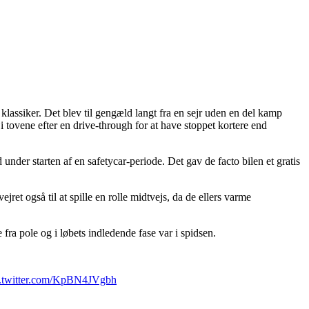
lassiker. Det blev til gengæld langt fra en sejr uden en del kamp
ovene efter en drive-through for at have stoppet kortere end
d under starten af en safetycar-periode. Det gav de facto bilen et gratis
ret også til at spille en rolle midtvejs, da de ellers varme
ra pole og i løbets indledende fase var i spidsen.
c.twitter.com/KpBN4JVgbh