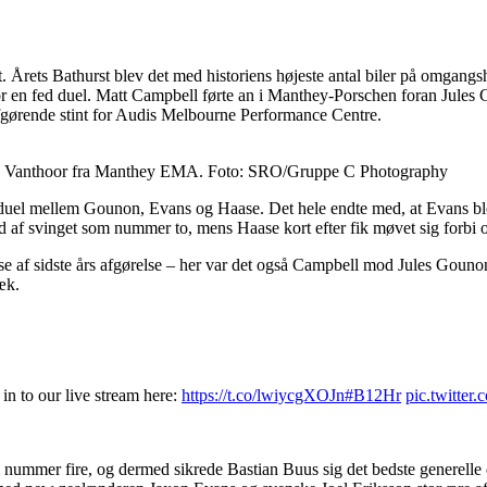
bet. Årets Bathurst blev det med historiens højeste antal biler på omgan
 for en fed duel. Matt Campbell førte an i Manthey-Porschen foran Ju
fgørende stint for Audis Melbourne Performance Centre.
s Vanthoor fra Manthey EMA. Foto: SRO/Gruppe C Photography
or duel mellem Gounon, Evans og Haase. Det hele endte med, at Evans 
af svinget som nummer to, mens Haase kort efter fik møvet sig forbi og
se af sidste års afgørelse – her var det også Campbell mod Jules Gounon
ræk.
in to our live stream here:
https://t.co/lwiycgXOJn
#B12Hr
pic.twitte
mmer fire, og dermed sikrede Bastian Buus sig det bedste generelle d