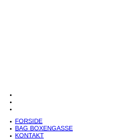
POWER RANKING
PODCAST
PRESSEMEDDELELSER
BILTEST
FORSIDE
BAG BOXENGASSE
KONTAKT
FORSIDE
BAG BOXENGASSE
KONTAKT