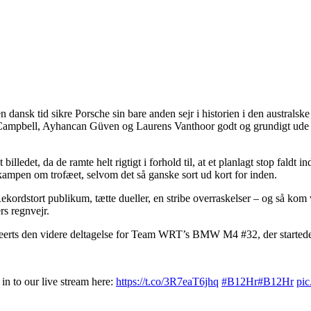
nsk tid sikre Porsche sin bare anden sejr i historien i den australske k
 Campbell, Ayhancan Güven og Laurens Vanthoor godt og grundigt ude i t
ledet, da de ramte helt rigtigt i forhold til, at et planlagt stop faldt in
kampen om trofæet, selvom det så ganske sort ud kort for inden.
ordstort publikum, tætte dueller, en stribe overraskelser – og så kom vej
rs regnvejr.
 Weerts den videre deltagelse for Team WRT’s BMW M4 #32, der startede f
in to our live stream here:
https://t.co/3R7eaT6jhq
#B12Hr
#B12Hr
pi