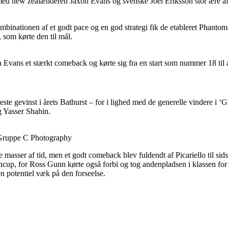
ed new zealænderen Jaxon Evans og svenske Joel Eriksson stor ære af ind
ed kombinationen af et godt pace og en god strategi fik de etableret Pha
 som kørte den til mål.
vans et stærkt comeback og kørte sig fra en start som nummer 18 til a
ste gevinst i årets Bathurst – for i lighed med de generelle vindere i ‘G
g Yasser Shahin.
o: Gruppe C Photography
te masser af tid, men et godt comeback blev fuldendt af Picariello til
 Whincup, for Ross Gunn kørte også forbi og tog andenpladsen i klassen
en potentiel væk på den forseelse.