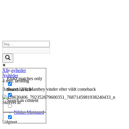
Alle nyheder
Nyheder
Exact matches only
4 min. læsning
Bathurst 12H: Manthey vinder efter vildt comeback
Search in title
Search in content
Skrevet af
Niklas Majgaard
Udgivet