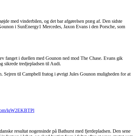
gshøjde med vinderbilen, og det bar afgørelsen præg af. Den sidste
les Gounon i SunEnergy1 Mercedes, Jaxon Evans i den Porsche, som
blev fanget i duellen med Gounon ned mod The Chase. Evans gik
 sikrede tredjepladsen til Audi.
. Sejren til Campbell fratog i øvrigt Jules Gounon muligheden for at
r.com/lqW2EKBTPl
anske resultat nogensinde på Bathurst med fjerdepladsen. Den sene