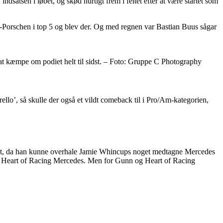
satsen i løbet, og skød hurtigt frem i feltet efter at være startet som
ntom-Porschen i top 5 og blev der. Og med regnen var Bastian Buus sågar
t kæmpe om podiet helt til sidst. – Foto: Gruppe C Photography
rello’, så skulle der også et vildt comeback til i Pro/Am-kategorien,
 sidst, da han kunne overhale Jamie Whincups noget medtagne Mercedes
 for Heart of Racing Mercedes. Men for Gunn og Heart of Racing