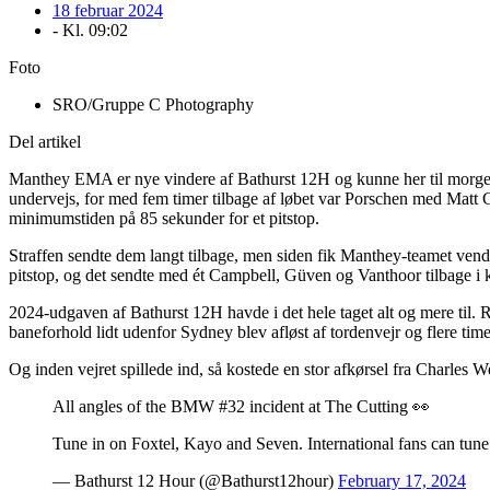
18 februar 2024
- Kl.
09:02
Foto
SRO/Gruppe C Photography
Del artikel
Manthey EMA er nye vindere af Bathurst 12H og kunne her til morgen da
undervejs, for med fem timer tilbage af løbet var Porschen med Matt
minimumstiden på 85 sekunder for et pitstop.
Straffen sendte dem langt tilbage, men siden fik Manthey-teamet vendt bil
pitstop, og det sendte med ét Campbell, Güven og Vanthoor tilbage i 
2024-udgaven af Bathurst 12H havde i det hele taget alt og mere til. Rek
baneforhold lidt udenfor Sydney blev afløst af tordenvejr og flere time
Og inden vejret spillede ind, så kostede en stor afkørsel fra Charles
All angles of the BMW #32 incident at The Cutting 👀
Tune in on Foxtel, Kayo and Seven. International fans can tune 
— Bathurst 12 Hour (@Bathurst12hour)
February 17, 2024