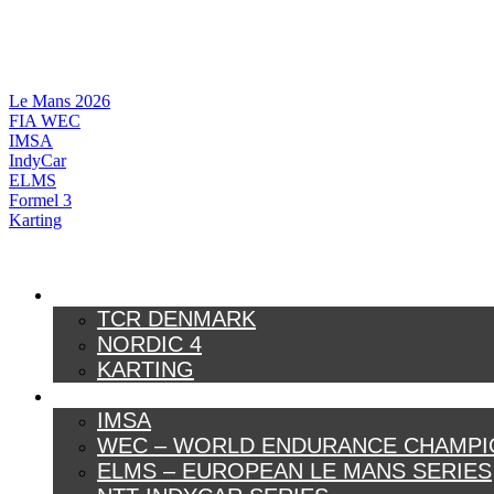
Videre
til
indhold
Le Mans 2026
FIA WEC
IMSA
IndyCar
ELMS
Formel 3
Karting
DANSK MOTORSPORT
TCR DENMARK
NORDIC 4
KARTING
INTERNATIONAL MOTORSPORT
IMSA
WEC – WORLD ENDURANCE CHAMPI
ELMS – EUROPEAN LE MANS SERIES