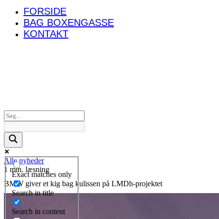
FORSIDE
BAG BOXENGASSE
KONTAKT
Alle nyheder
1 min. læsning
Exact matches only
BMW giver et kig bag kulissen på LMDh-projektet
Search in title
Search in content