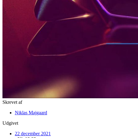
Skrevet af
Niklas Majgaard
Udgivet
22 december 2021