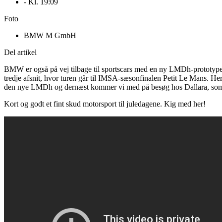
- Kl.
19:09
Foto
BMW M GmbH
Del artikel
BMW er også på vej tilbage til sportscars med en ny LMDh-prototype. 
tredje afsnit, hvor turen går til IMSA-sæsonfinalen Petit Le Mans. He
den nye LMDh og dernæst kommer vi med på besøg hos Dallara, som 
Kort og godt et fint skud motorsport til juledagene. Kig med her!