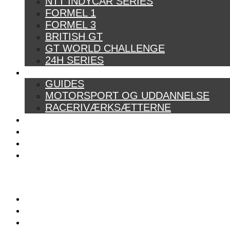
NTT INDYCAR SERIES
FORMEL 1
FORMEL 3
BRITISH GT
GT WORLD CHALLENGE
24H SERIES
ARTIKELSERIER
GUIDES
MOTORSPORT OG UDDANNELSE
RACERIVÆRKSÆTTERNE
POWER RANKING
PODCAST
PRESSEMEDDELELSER
BILTEST
FORSIDE
BAG BOXENGASSE
KONTAKT