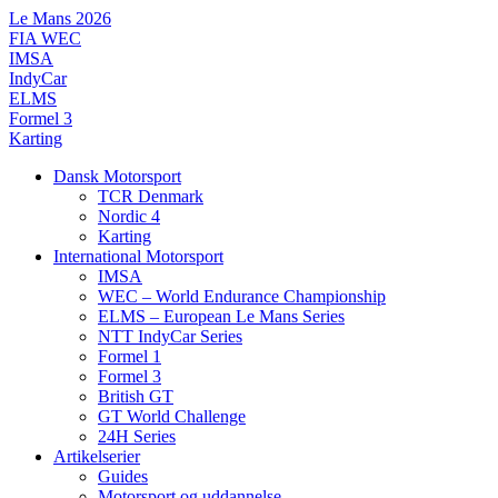
Videre
Le Mans 2026
til
FIA WEC
indhold
IMSA
IndyCar
ELMS
Formel 3
Karting
Dansk Motorsport
TCR Denmark
Nordic 4
Karting
International Motorsport
IMSA
WEC – World Endurance Championship
ELMS – European Le Mans Series
NTT IndyCar Series
Formel 1
Formel 3
British GT
GT World Challenge
24H Series
Artikelserier
Guides
Motorsport og uddannelse