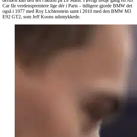
dernæst kan den ses i aktion på Le Mans. I øvrigt tredje gang en Art
Car får verdenspremiere lige dér i Paris – tidligere gjorde BMW det
også i 1977 med Roy Lichtenstein samt i 2010 med den BMW M3
E92 GT2, som Jeff Koons udsmykkede.