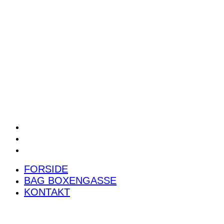
POWER RANKING
PODCAST
PRESSEMEDDELELSER
BILTEST
FORSIDE
BAG BOXENGASSE
KONTAKT
FORSIDE
BAG BOXENGASSE
KONTAKT