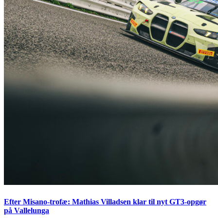
Efter Misano-trofæ: Mathias Villadsen klar til nyt GT3-opgør
på Vallelunga