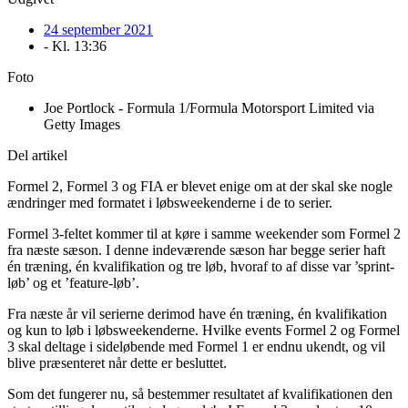
24 september 2021
- Kl.
13:36
Foto
Joe Portlock - Formula 1/Formula Motorsport Limited via
Getty Images
Del artikel
Formel 2, Formel 3 og FIA er blevet enige om at der skal ske nogle
ændringer med formatet i løbsweekenderne i de to serier.
Formel 3-feltet kommer til at køre i samme weekender som Formel 2
fra næste sæson. I denne indeværende sæson har begge serier haft
én træning, én kvalifikation og tre løb, hvoraf to af disse var ’sprint-
løb’ og et ’feature-løb’.
Fra næste år vil serierne derimod have én træning, én kvalifikation
og kun to løb i løbsweekenderne. Hvilke events Formel 2 og Formel
3 skal deltage i sideløbende med Formel 1 er endnu ukendt, og vil
blive præsenteret når dette er besluttet.
Som det fungerer nu, så bestemmer resultatet af kvalifikationen den