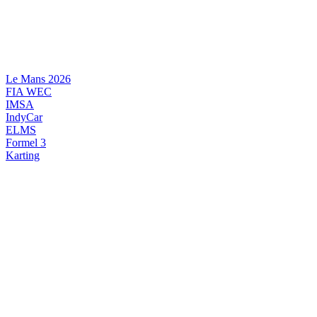
Videre
til
indhold
Le Mans 2026
FIA WEC
IMSA
IndyCar
ELMS
Formel 3
Karting
DANSK MOTORSPORT
INTERNATIONAL MOTORSPORT
ARTIKELSERIER