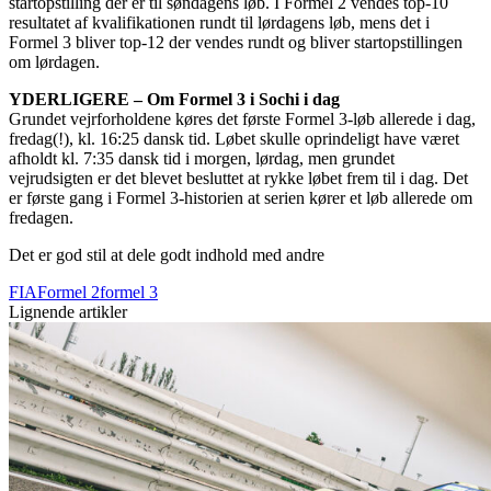
startopstilling der er til søndagens løb. I Formel 2 vendes top-10
resultatet af kvalifikationen rundt til lørdagens løb, mens det i
Formel 3 bliver top-12 der vendes rundt og bliver startopstillingen
om lørdagen.
YDERLIGERE – Om Formel 3 i Sochi i dag
Grundet vejrforholdene køres det første Formel 3-løb allerede i dag,
fredag(!), kl. 16:25 dansk tid. Løbet skulle oprindeligt have været
afholdt kl. 7:35 dansk tid i morgen, lørdag, men grundet
vejrudsigten er det blevet besluttet at rykke løbet frem til i dag. Det
er første gang i Formel 3-historien at serien kører et løb allerede om
fredagen.
Det er god stil at dele godt indhold med andre
FIA
Formel 2
formel 3
Lignende artikler