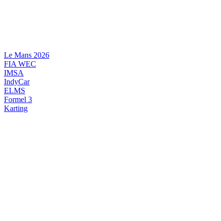
Videre
til
indhold
Le Mans 2026
FIA WEC
IMSA
IndyCar
ELMS
Formel 3
Karting
DANSK MOTORSPORT
INTERNATIONAL MOTORSPORT
ARTIKELSERIER