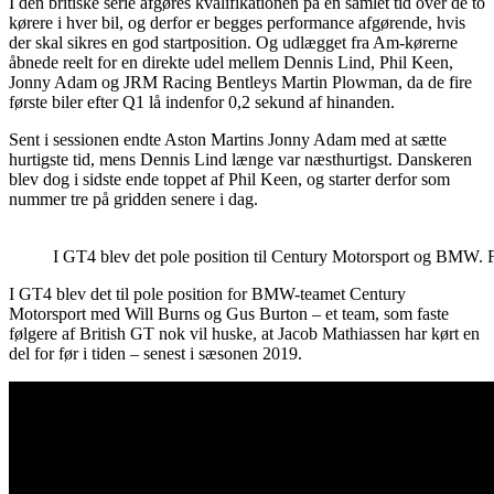
I den britiske serie afgøres kvalifikationen på en samlet tid over de to
kørere i hver bil, og derfor er begges performance afgørende, hvis
der skal sikres en god startposition. Og udlægget fra Am-kørerne
åbnede reelt for en direkte udel mellem Dennis Lind, Phil Keen,
Jonny Adam og JRM Racing Bentleys Martin Plowman, da de fire
første biler efter Q1 lå indenfor 0,2 sekund af hinanden.
Sent i sessionen endte Aston Martins Jonny Adam med at sætte
hurtigste tid, mens Dennis Lind længe var næsthurtigst. Danskeren
blev dog i sidste ende toppet af Phil Keen, og starter derfor som
nummer tre på gridden senere i dag.
I GT4 blev det pole position til Century Motorsport og BMW. 
I GT4 blev det til pole position for BMW-teamet Century
Motorsport med Will Burns og Gus Burton – et team, som faste
følgere af British GT nok vil huske, at Jacob Mathiassen har kørt en
del for før i tiden – senest i sæsonen 2019.