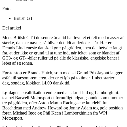
Foto
British GT
Del artikel
Mens British GT i de senere år altid har leveret et felt med masser af
stærke, danske navne, så bliver det lidt anderledes i år. Her er
Dennis Lind eneste danske kører på gridden, men det betyder langt
fra, at der ikke er grund til at tune ind, når feltet, som er blandet af
GT3- og GT4-biler ruller ud på alle de klassiske, engelske baner i
løbet af sæsonen.
Første stop er Brands Hatch, som med sit Grand Prix-layout lægger
asfalt til sæsonpremieren, der er et løb på to timer. Løbet starter i
dag, søndag, klokken 14.00 dansk tid.
Lørdagens kvalifikation endte med at sikre Lind og Lamborghini-
teamet Barwell Motorsport et fornuftigt udgangspunkt som nummer
tre på gridden, efter Aston Martin Racings ene kundebil fra
Beechdean med Andrew Howard og Jonny Adam tog pole position
foran Michael Igoe og Phil Keen i Lamborghinien fra WPI
Motorsport.