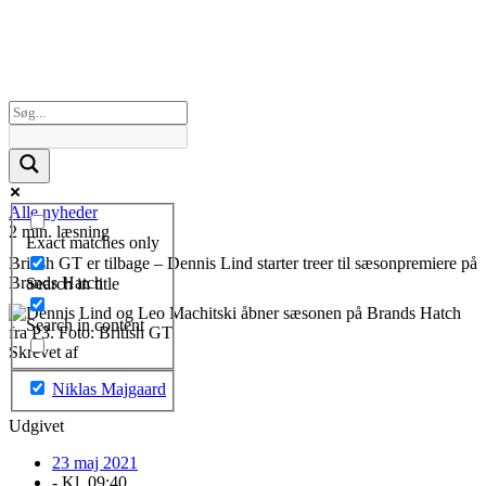
Alle nyheder
2 min. læsning
Exact matches only
British GT er tilbage – Dennis Lind starter treer til sæsonpremiere på
Brands Hatch
Search in title
Search in content
Skrevet af
Niklas Majgaard
Udgivet
23 maj 2021
- Kl.
09:40