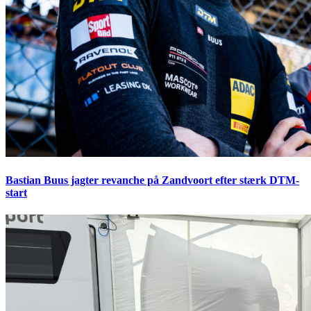
Bastian Buus jagter revanche på Zandvoort efter stærk DTM-
start