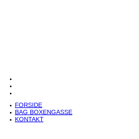
POWER RANKING
PODCAST
PRESSEMEDDELELSER
BILTEST
FORSIDE
BAG BOXENGASSE
KONTAKT
FORSIDE
BAG BOXENGASSE
KONTAKT