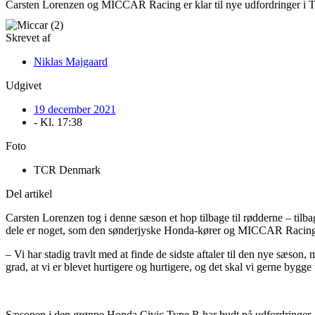
Carsten Lorenzen og MICCAR Racing er klar til nye udfordringer 
Skrevet af
Niklas Majgaard
Udgivet
19 december 2021
- Kl.
17:38
Foto
TCR Denmark
Del artikel
Carsten Lorenzen tog i denne sæson et hop tilbage til rødderne – tilba
dele er noget, som den sønderjyske Honda-kører og MICCAR Racing håb
– Vi har stadig travlt med at finde de sidste aftaler til den nye sæson,
grad, at vi er blevet hurtigere og hurtigere, og det skal vi gerne bygg
Sæsonen i den grønne Honda Civic Type R har budt på udfordringer – m