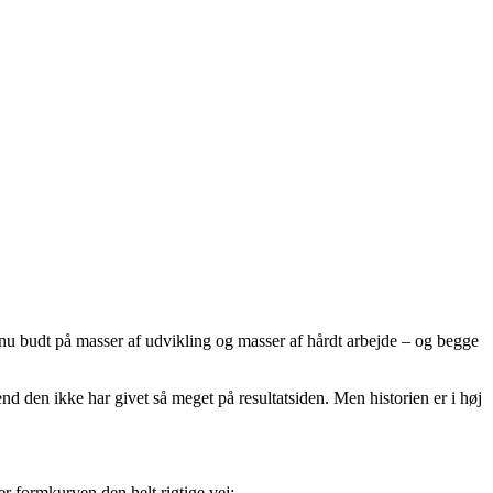
l nu budt på masser af udvikling og masser af hårdt arbejde – og begge
mend den ikke har givet så meget på resultatsiden. Men historien er i høj
r formkurven den helt rigtige vej: