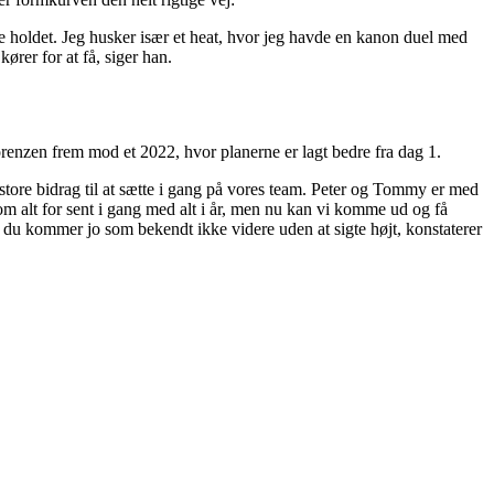
ele holdet. Jeg husker især et heat, hvor jeg havde en kanon duel med
ører for at få, siger han.
orenzen frem mod et 2022, hvor planerne er lagt bedre fra dag 1.
tore bidrag til at sætte i gang på vores team. Peter og Tommy er med
 kom alt for sent i gang med alt i år, men nu kan vi komme ud og få
en du kommer jo som bekendt ikke videre uden at sigte højt, konstaterer