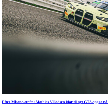
Efter Misano-trofæ: Mathias Villadsen klar til nyt GT3-opgør på