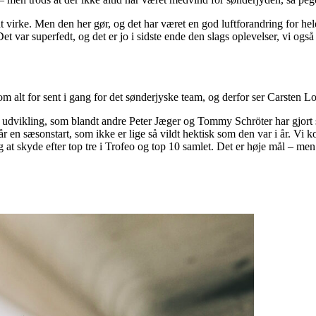
 at virke. Men den her gør, og det har været en god luftforandring for h
t var superfedt, og det er jo i sidste ende den slags oplevelser, vi også k
m alt for sent i gang for det sønderjyske team, og derfor ser Carsten L
 udvikling, som blandt andre Peter Jæger og Tommy Schröter har gjort s
får en sæsonstart, som ikke er lige så vildt hektisk som den var i år. Vi
ig at skyde efter top tre i Trofeo og top 10 samlet. Det er høje mål – m