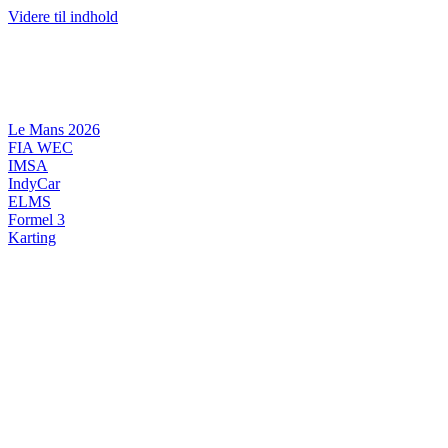
Videre til indhold
Le Mans 2026
FIA WEC
IMSA
IndyCar
ELMS
Formel 3
Karting
DANSK MOTORSPORT
INTERNATIONAL MOTORSPORT
ARTIKELSERIER