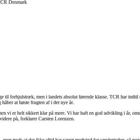
i TCR Denmark
ge til forhjulstræk, men i landets absolut førende klasse. TCR har indti
er at høste frugten af i det nye år.
 men vi er helt sikkert klar på mere. Vi har haft en god udvikling i år, o
e videre på, forklarer Carsten Lorenzen.
en trods at der ikke altid har været medvind for sønderjyden, så pege