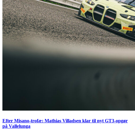
Efter Misano-trofæ: Mathias Villadsen klar til nyt GT3-opgør
på Vallelunga