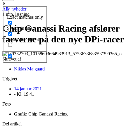
Alle nyheder
1 min. læsning
Exact matches only
Chip Ganassi Racing afslører
Search in title
farverne på den nye DPi-racer
Search in content
Skrevet af
Niklas Majgaard
Udgivet
14 januar 2021
- Kl.
19:41
Foto
Grafik: Chip Ganassi Racing
Del artikel