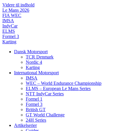
Videre til indhold
Le Mans 2026
FIA WEC
IMSA
IndyCar
ELMS
Formel 3
Karting
Dansk Motorsport
TCR Denmark
Nordic 4
Karting
International Motorsport
IMSA
WEC – World Endurance Championship
ELMS – European Le Mans Series
NTT IndyCar Series
Formel 1
Formel 3
British GT
GT World Challenge
24H Series
Artikelserier
Guides