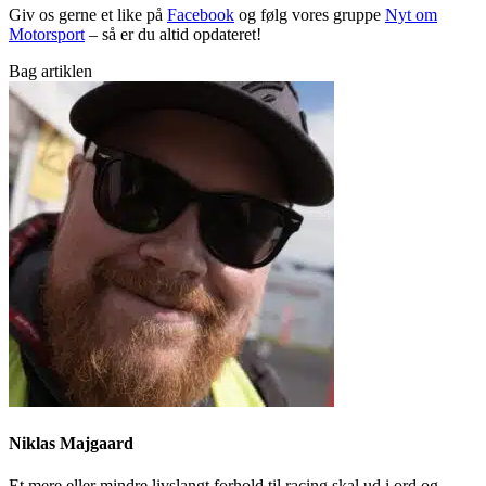
Giv os gerne et like på
Facebook
og følg vores gruppe
Nyt om
Motorsport
– så er du altid opdateret!
Bag artiklen
Niklas Majgaard
Et mere eller mindre livslangt forhold til racing skal ud i ord og