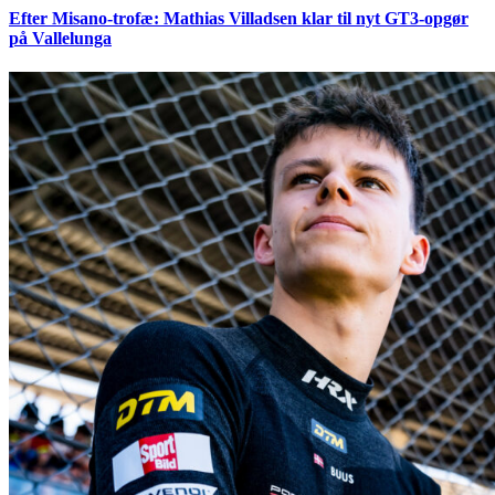
Efter Misano-trofæ: Mathias Villadsen klar til nyt GT3-opgør
på Vallelunga