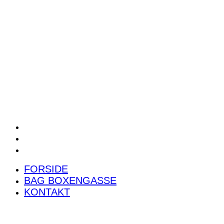
POWER RANKING
PODCAST
PRESSEMEDDELELSER
BILTEST
FORSIDE
BAG BOXENGASSE
KONTAKT
FORSIDE
BAG BOXENGASSE
KONTAKT