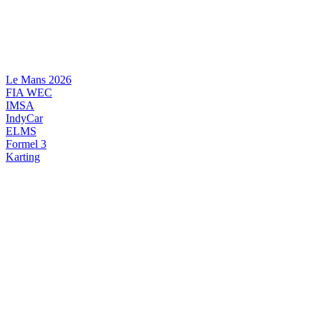
Videre
til
indhold
Le Mans 2026
FIA WEC
IMSA
IndyCar
ELMS
Formel 3
Karting
DANSK MOTORSPORT
INTERNATIONAL MOTORSPORT
ARTIKELSERIER