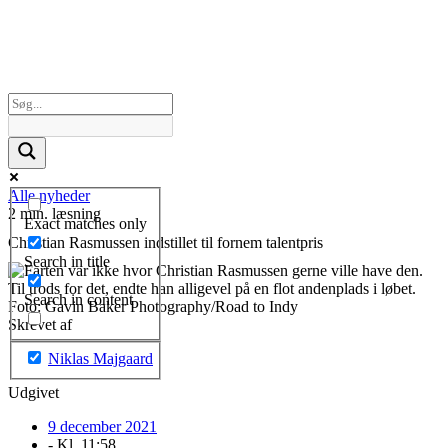
Alle nyheder
2 min. læsning
Exact matches only
Christian Rasmussen indstillet til fornem talentpris
Search in title
Search in content
Skrevet af
Niklas Majgaard
Udgivet
9 december 2021
- Kl.
11:58