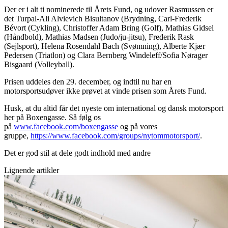
Der er i alt ti nominerede til Årets Fund, og udover Rasmussen er
det Turpal-Ali Alvievich Bisultanov (Brydning, Carl-Frederik
Bévort (Cykling), Christoffer Adam Bring (Golf), Mathias Gidsel
(Håndbold), Mathias Madsen (Judo/ju-jitsu), Frederik Rask
(Sejlsport), Helena Rosendahl Bach (Svømning), Alberte Kjær
Pedersen (Triatlon) og Clara Bernberg Windeleff/Sofia Nørager
Bisgaard (Volleyball).
Prisen uddeles den 29. december, og indtil nu har en
motorsportsudøver ikke prøvet at vinde prisen som Årets Fund.
Husk, at du altid får det nyeste om international og dansk motorsport
her på Boxengasse. Så følg os
på
www.facebook.com/boxengasse
og på vores
gruppe,
https://www.facebook.com/groups/nytommotorsport/
.
Det er god stil at dele godt indhold med andre
Lignende artikler