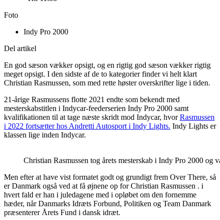
Foto
Indy Pro 2000
Del artikel
En god sæson vækker opsigt, og en rigtig god sæson vækker rigtig
meget opsigt. I den sidste af de to kategorier finder vi helt klart
Christian Rasmussen, som med rette høster overskrifter lige i tiden.
21-årige Rasmussens flotte 2021 endte som bekendt med
mesterskabstitlen i Indycar-feederserien Indy Pro 2000 samt
kvalifikationen til at tage næste skridt mod Indycar, hvor
Rasmussen
i 2022 fortsætter hos Andretti Autosport i Indy Lights.
Indy Lights er
klassen lige inden Indycar.
Christian Rasmussen tog årets mesterskab i Indy Pro 2000 og va
Men efter at have vist formatet godt og grundigt frem Over There, så
er Danmark også ved at få øjnene op for Christian Rasmussen . i
hvert fald er han i juledagene med i opløbet om den fornemme
hæder, når Danmarks Idræts Forbund, Politiken og Team Danmark
præsenterer Årets Fund i dansk idræt.