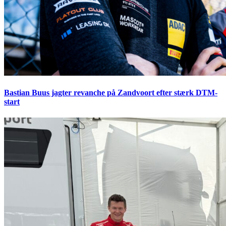
Bastian Buus jagter revanche på Zandvoort efter stærk DTM-
start