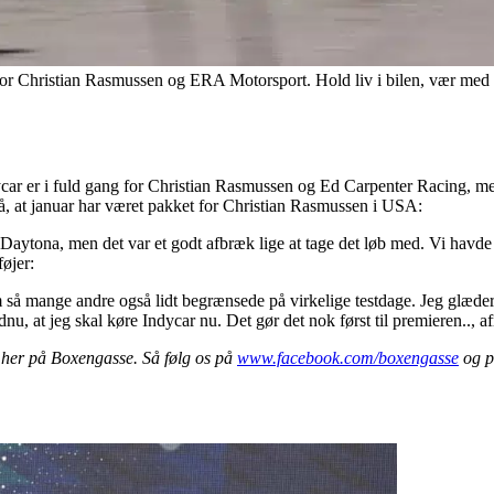
 Christian Rasmussen og ERA Motorsport. Hold liv i bilen, vær med fr
ycar er i fuld gang for Christian Rasmussen og Ed Carpenter Racing, m
å, at januar har været pakket for Christian Rasmussen i USA:
en Daytona, men det var et godt afbræk lige at tage det løb med. Vi havd
øjer:
 så mange andre også lidt begrænsede på virkelige testdage. Jeg glæder m
 endnu, at jeg skal køre Indycar nu. Det gør det nok først til premieren..
t her på Boxengasse. Så følg os på
www.facebook.com/boxengasse
og p