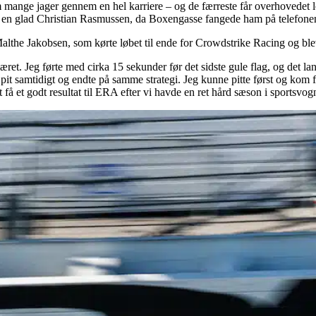
 mange jager gennem en hel karriere – og de færreste får overhovedet lo
ger en glad Christian Rasmussen, da Boxengasse fangede ham på telefon
 Malthe Jakobsen, som kørte løbet til ende for Crowdstrike Racing og b
t. Jeg førte med cirka 15 sekunder før det sidste gule flag, og det lande
 pit samtidigt og endte på samme strategi. Jeg kunne pitte først og kom 
 få et godt resultat til ERA efter vi havde en ret hård sæson i sportsvogn