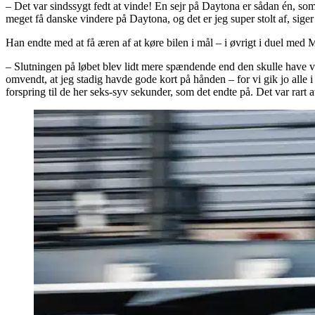
– Det var sindssygt fedt at vinde! En sejr på Daytona er sådan én, som
meget få danske vindere på Daytona, og det er jeg super stolt af, si
Han endte med at få æren af at køre bilen i mål – i øvrigt i duel med
– Slutningen på løbet blev lidt mere spændende end den skulle have være
omvendt, at jeg stadig havde gode kort på hånden – for vi gik jo alle i
forspring til de her seks-syv sekunder, som det endte på. Det var rart at