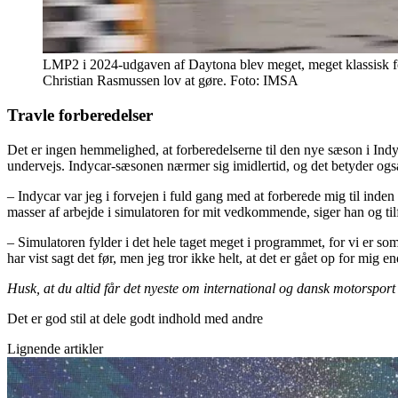
LMP2 i 2024-udgaven af Daytona blev meget, meget klassisk for
Christian Rasmussen lov at gøre. Foto: IMSA
Travle forberedelser
Det er ingen hemmelighed, at forberedelserne til den nye sæson i Ind
undervejs. Indycar-sæsonen nærmer sig imidlertid, og det betyder ogs
– Indycar var jeg i forvejen i fuld gang med at forberede mig til ind
masser af arbejde i simulatoren for mit vedkommende, siger han og tilf
– Simulatoren fylder i det hele taget meget i programmet, for vi er som
har vist sagt det før, men jeg tror ikke helt, at det er gået op for mig
Husk, at du altid får det nyeste om international og dansk motorspor
Det er god stil at dele godt indhold med andre
Lignende artikler