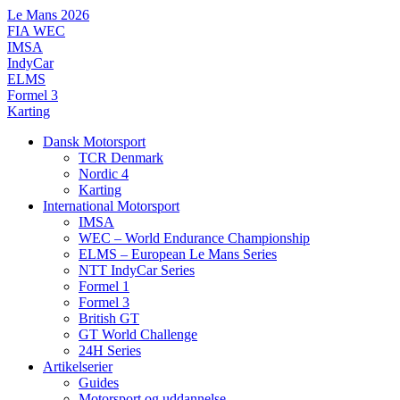
Videre
Le Mans 2026
til
FIA WEC
indhold
IMSA
IndyCar
ELMS
Formel 3
Karting
Dansk Motorsport
TCR Denmark
Nordic 4
Karting
International Motorsport
IMSA
WEC – World Endurance Championship
ELMS – European Le Mans Series
NTT IndyCar Series
Formel 1
Formel 3
British GT
GT World Challenge
24H Series
Artikelserier
Guides
Motorsport og uddannelse