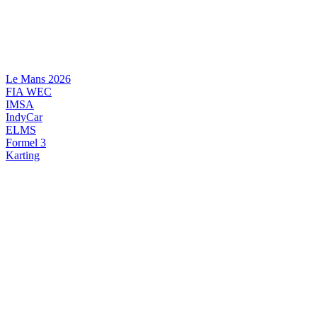
Videre
til
indhold
Le Mans 2026
FIA WEC
IMSA
IndyCar
ELMS
Formel 3
Karting
DANSK MOTORSPORT
INTERNATIONAL MOTORSPORT
ARTIKELSERIER