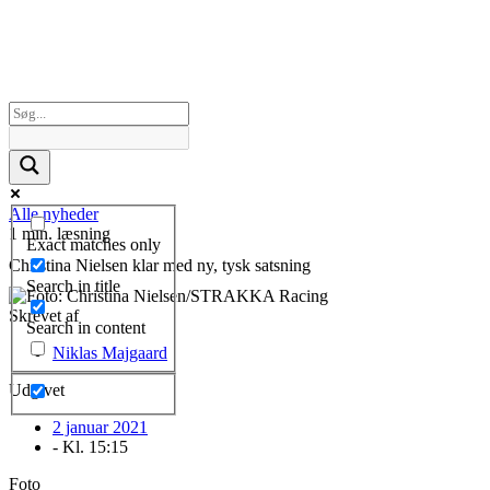
Alle nyheder
1 min. læsning
Exact matches only
Christina Nielsen klar med ny, tysk satsning
Search in title
Skrevet af
Search in content
Niklas Majgaard
Udgivet
2 januar 2021
- Kl.
15:15
Foto