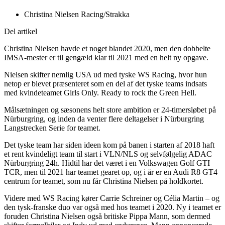
Christina Nielsen Racing/Strakka
Del artikel
Christina Nielsen havde et noget blandet 2020, men den dobbelte
IMSA-mester er til gengæld klar til 2021 med en helt ny opgave.
Nielsen skifter nemlig USA ud med tyske WS Racing, hvor hun
netop er blevet præsenteret som en del af det tyske teams indsats
med kvindeteamet Girls Only. Ready to rock the Green Hell.
Målsætningen og sæsonens helt store ambition er 24-timersløbet på
Nürburgring, og inden da venter flere deltagelser i Nürburgring
Langstrecken Serie for teamet.
Det tyske team har siden ideen kom på banen i starten af 2018 haft
et rent kvindeligt team til start i VLN/NLS og selvfølgelig ADAC
Nürburgring 24h. Hidtil har det været i en Volkswagen Golf GTI
TCR, men til 2021 har teamet gearet op, og i år er en Audi R8 GT4
centrum for teamet, som nu får Christina Nielsen på holdkortet.
Videre med WS Racing kører Carrie Schreiner og Célia Martin – og
den tysk-franske duo var også med hos teamet i 2020. Ny i teamet er
foruden Christina Nielsen også britiske Pippa Mann, som dermed