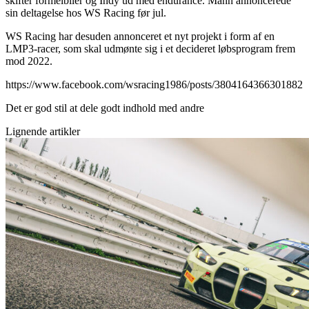
skifter formelbiler og Indy ud med endurance. Mann annoncerede
sin deltagelse hos WS Racing før jul.
WS Racing har desuden annonceret et nyt projekt i form af en
LMP3-racer, som skal udmønte sig i et decideret løbsprogram frem
mod 2022.
https://www.facebook.com/wsracing1986/posts/3804164366301882
Det er god stil at dele godt indhold med andre
Lignende artikler