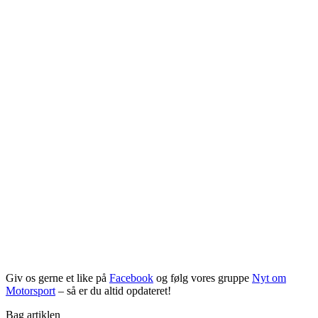
Giv os gerne et like på
Facebook
og følg vores gruppe
Nyt om
Motorsport
– så er du altid opdateret!
Bag artiklen