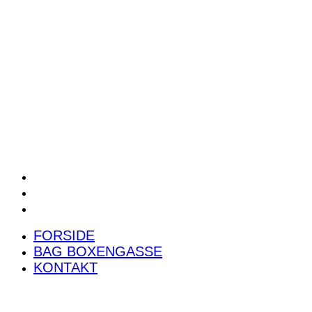
POWER RANKING
PODCAST
PRESSEMEDDELELSER
BILTEST
FORSIDE
BAG BOXENGASSE
KONTAKT
FORSIDE
BAG BOXENGASSE
KONTAKT