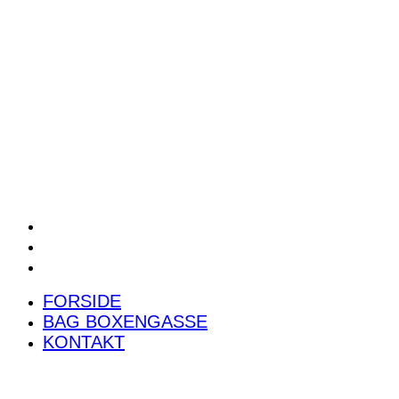
POWER RANKING
PODCAST
PRESSEMEDDELELSER
BILTEST
FORSIDE
BAG BOXENGASSE
KONTAKT
FORSIDE
BAG BOXENGASSE
KONTAKT