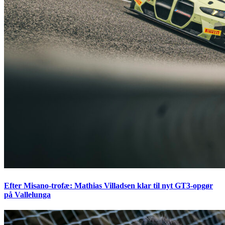
Efter Misano-trofæ: Mathias Villadsen klar til nyt GT3-opgør
på Vallelunga