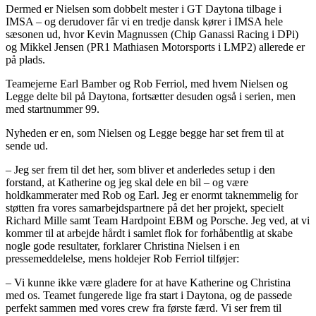
Dermed er Nielsen som dobbelt mester i GT Daytona tilbage i
IMSA – og derudover får vi en tredje dansk kører i IMSA hele
sæsonen ud, hvor Kevin Magnussen (Chip Ganassi Racing i DPi)
og Mikkel Jensen (PR1 Mathiasen Motorsports i LMP2) allerede er
på plads.
Teamejerne Earl Bamber og Rob Ferriol, med hvem Nielsen og
Legge delte bil på Daytona, fortsætter desuden også i serien, men
med startnummer 99.
Nyheden er en, som Nielsen og Legge begge har set frem til at
sende ud.
– Jeg ser frem til det her, som bliver et anderledes setup i den
forstand, at Katherine og jeg skal dele en bil – og være
holdkammerater med Rob og Earl. Jeg er enormt taknemmelig for
støtten fra vores samarbejdspartnere på det her projekt, specielt
Richard Mille samt Team Hardpoint EBM og Porsche. Jeg ved, at vi
kommer til at arbejde hårdt i samlet flok for forhåbentlig at skabe
nogle gode resultater, forklarer Christina Nielsen i en
pressemeddelelse, mens holdejer Rob Ferriol tilføjer:
– Vi kunne ikke være gladere for at have Katherine og Christina
med os. Teamet fungerede lige fra start i Daytona, og de passede
perfekt sammen med vores crew fra første færd. Vi ser frem til