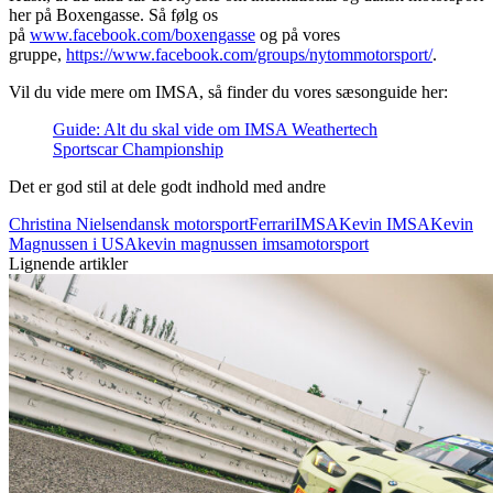
her på Boxengasse. Så følg os
på
www.facebook.com/boxengasse
og på vores
gruppe,
https://www.facebook.com/groups/nytommotorsport/
.
Vil du vide mere om IMSA, så finder du vores sæsonguide her:
Guide: Alt du skal vide om IMSA Weathertech
Sportscar Championship
Det er god stil at dele godt indhold med andre
Christina Nielsen
dansk motorsport
Ferrari
IMSA
Kevin IMSA
Kevin
Magnussen i USA
kevin magnussen imsa
motorsport
Lignende artikler