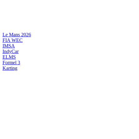
Videre
til
indhold
Le Mans 2026
FIA WEC
IMSA
IndyCar
ELMS
Formel 3
Karting
DANSK MOTORSPORT
INTERNATIONAL MOTORSPORT
ARTIKELSERIER