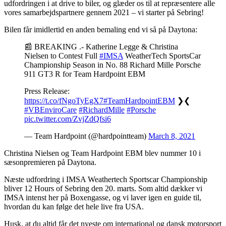
udfordringen i at drive to biler, og glæder os til at repræsentere alle
vores samarbejdspartnere gennem 2021 – vi starter på Sebring!
Bilen får imidlertid en anden bemaling end vi så på Daytona:
📰 BREAKING .- Katherine Legge & Christina
Nielsen to Contest Full
#IMSA
WeatherTech SportsCar
Championship Season in No. 88 Richard Mille Porsche
911 GT3 R for Team Hardpoint EBM
Press Release:
https://t.co/fNgoTyEgX7
#TeamHardpointEBM
❯❮
#VBEnviroCare
#RichardMille
#Porsche
pic.twitter.com/ZvjZdQfsi6
— Team Hardpoint (@hardpointteam)
March 8, 2021
Christina Nielsen og Team Hardpoint EBM blev nummer 10 i
sæsonpremieren på Daytona.
Næste udfordring i IMSA Weathertech Sportscar Championship
bliver 12 Hours of Sebring den 20. marts. Som altid dækker vi
IMSA intenst her på Boxengasse, og vi laver igen en guide til,
hvordan du kan følge det hele live fra USA.
Husk, at du altid får det nyeste om international og dansk motorsport