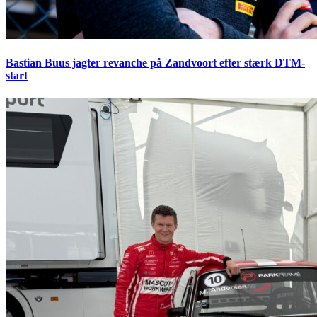
Bastian Buus jagter revanche på Zandvoort efter stærk DTM-
start