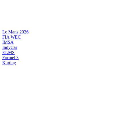
Videre
til
indhold
Le Mans 2026
FIA WEC
IMSA
IndyCar
ELMS
Formel 3
Karting
DANSK MOTORSPORT
INTERNATIONAL MOTORSPORT
ARTIKELSERIER