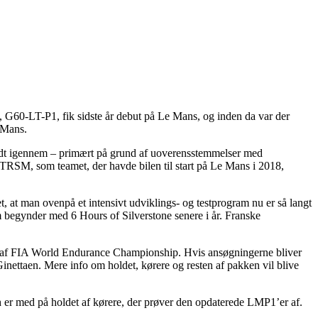
, G60-LT-P1, fik sidste år debut på Le Mans, og inden da var der
e Mans.
ldt igennem – primært på grund af uoverensstemmelser med
SM, som teamet, der havde bilen til start på Le Mans i 2018,
t, at man ovenpå et intensivt udviklings- og testprogram nu er så langt
 begynder med 6 Hours of Silverstone senere i år. Franske
en af FIA World Endurance Championship. Hvis ansøgningerne bliver
inettaen. Mere info om holdet, kørere og resten af pakken vil blive
h er med på holdet af kørere, der prøver den opdaterede LMP1’er af.