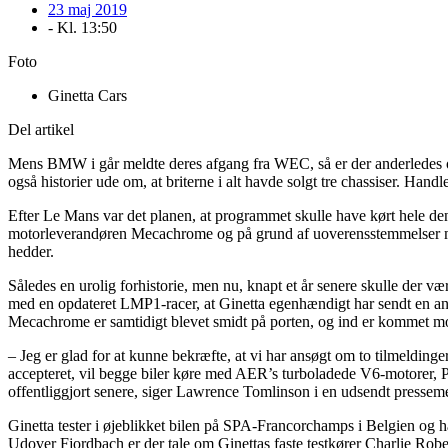
23 maj 2019
- Kl.
13:50
Foto
Ginetta Cars
Del artikel
Mens BMW i går meldte deres afgang fra WEC, så er der anderledes opt
også historier ude om, at briterne i alt havde solgt tre chassiser. Hand
Efter Le Mans var det planen, at programmet skulle have kørt hele 
motorleverandøren Mecachrome og på grund af uoverensstemmelser me
hedder.
Således en urolig forhistorie, men nu, knapt et år senere skulle der v
med en opdateret LMP1-racer, at Ginetta egenhændigt har sendt en an
Mecachrome er samtidigt blevet smidt på porten, og ind er kommet mo
– Jeg er glad for at kunne bekræfte, at vi har ansøgt om to tilmeld
accepteret, vil begge biler køre med AER’s turboladede V6-motorer, P6
offentliggjort senere, siger Lawrence Tomlinson i en udsendt pressem
Ginetta tester i øjeblikket bilen på SPA-Francorchamps i Belgien og 
Udover Fjordbach er der tale om Ginettas faste testkører Charlie Robe