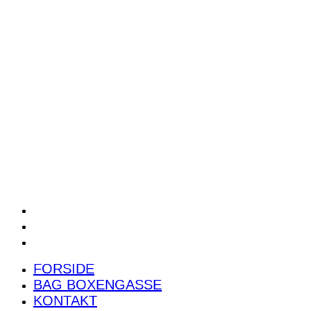
POWER RANKING
PODCAST
PRESSEMEDDELELSER
BILTEST
FORSIDE
BAG BOXENGASSE
KONTAKT
FORSIDE
BAG BOXENGASSE
KONTAKT