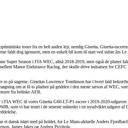
imistiske toner fra en helt anden lejr, nemlig Ginetta. Ginetta-raceren
lerne faldt dog igennem, men en enkelt bil kom til start ved sidste års L
denne Super Season i FIA WEC, altså 2018-2019, men også de planer fa
llem Manor Endurance Racing, der skulle drive indsatsen for CEFC TR
ære ro på sagerne. Ginettas Lawrence Tomlinson har i hvert fald bekræfte
søgning om at få to pladser på gridden i den næste sæson af WEC, som
torer fra britiske AER.
inger i FIA WEC til vores Ginetta G60-LT-P1-racere i 2019-2020-udgav
0B, som vi har testet i de seneste måneder i en nyudviklet udgave af G
eddelelse.
har et dansk islæt med på holdet, for Le Mans-aktuelle Anders Fjordbac
rtson, James Jakes og Andrea Pizzitola.