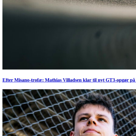
Efter Misano-trofæ: Mathias Villadsen klar til nyt GT3-opgør på