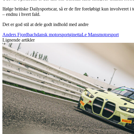
Ifølge britiske Dailysportscar, så er de fire foreløbigt kun involveret 
– endnu i hvert fald.
Det er god stil at dele godt indhold med andre
Anders Fjordbach
dansk motorsport
ginetta
Le Mans
motorsport
Lignende artikler