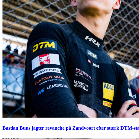
Bastian Buus jagter revanche på Zandvoort efter stærk DTM-sta