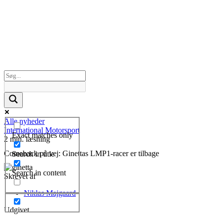
Alle nyheder
International Motorsport
Exact matches only
2 min. læsning
Comeback på vej: Ginettas LMP1-racer er tilbage
Search in title
Search in content
Skrevet af
Niklas Majgaard
Udgivet