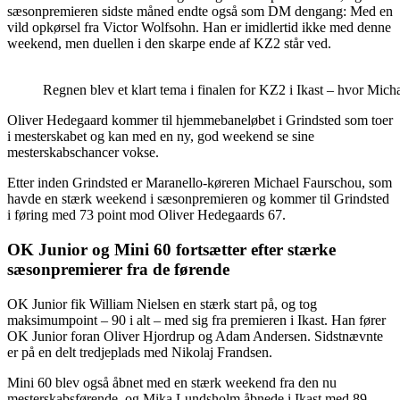
sæsonpremieren sidste måned endte også som DM dengang: Med en
vild opkørsel fra Victor Wolfsohn. Han er imidlertid ikke med denne
weekend, men duellen i den skarpe ende af KZ2 står ved.
Regnen blev et klart tema i finalen for KZ2 i Ikast – hvor Mic
Oliver Hedegaard kommer til hjemmebaneløbet i Grindsted som toer
i mesterskabet og kan med en ny, god weekend se sine
mesterskabschancer vokse.
Etter inden Grindsted er Maranello-køreren Michael Faurschou, som
havde en stærk weekend i sæsonpremieren og kommer til Grindsted
i føring med 73 point mod Oliver Hedegaards 67.
OK Junior og Mini 60 fortsætter efter stærke
sæsonpremierer fra de førende
OK Junior fik William Nielsen en stærk start på, og tog
maksimumpoint – 90 i alt – med sig fra premieren i Ikast. Han fører
OK Junior foran Oliver Hjordrup og Adam Andersen. Sidstnævnte
er på en delt tredjeplads med Nikolaj Frandsen.
Mini 60 blev også åbnet med en stærk weekend fra den nu
mesterskabsførende, og Mika Lundsholm åbnede i Ikast med 89