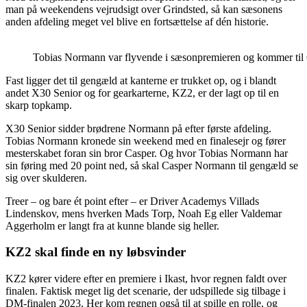
man på weekendens vejrudsigt over Grindsted, så kan sæsonens
anden afdeling meget vel blive en fortsættelse af dén historie.
Tobias Normann var flyvende i sæsonpremieren og kommer til G
Fast ligger det til gengæld at kanterne er trukket op, og i blandt
andet X30 Senior og for gearkarterne, KZ2, er der lagt op til en
skarp topkamp.
X30 Senior sidder brødrene Normann på efter første afdeling.
Tobias Normann kronede sin weekend med en finalesejr og fører
mesterskabet foran sin bror Casper. Og hvor Tobias Normann har
sin føring med 20 point ned, så skal Casper Normann til gengæld se
sig over skulderen.
Treer – og bare ét point efter – er Driver Academys Villads
Lindenskov, mens hverken Mads Torp, Noah Eg eller Valdemar
Aggerholm er langt fra at kunne blande sig heller.
KZ2 skal finde en ny løbsvinder
KZ2 kører videre efter en premiere i Ikast, hvor regnen faldt over
finalen. Faktisk meget lig det scenarie, der udspillede sig tilbage i
DM-finalen 2023. Her kom regnen også til at spille en rolle, og