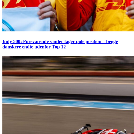
Indy 500: Forsvarende vinder tager pole position – begge
danskere endte udenfor Top 12