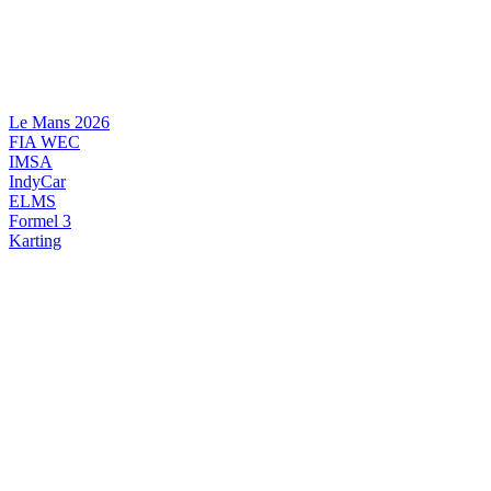
Videre
til
indhold
Le Mans 2026
FIA WEC
IMSA
IndyCar
ELMS
Formel 3
Karting
DANSK MOTORSPORT
INTERNATIONAL MOTORSPORT
ARTIKELSERIER