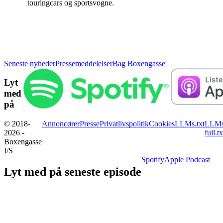
touringcars og sportsvogne.
Seneste nyheder
Pressemeddelelser
Bag Boxengasse
Lyt
med
på
© 2018-
Annoncører
Presse
Privatlivspolitik
Cookies
LLMs.txt
LLMs
2026 -
full.tx
Boxengasse
I/S
Spotify
Apple Podcast
Lyt med på seneste episode