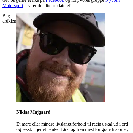
Giv os gerne et like på
Facebook
og følg vores gruppe
Nyt om
Motorsport
– så er du altid opdateret!
Bag
artiklen
Niklas Majgaard
Et mere eller mindre livslangt forhold til racing skal ud i ord
og tekst. Hjertet banker først og fremmest for gode historier,