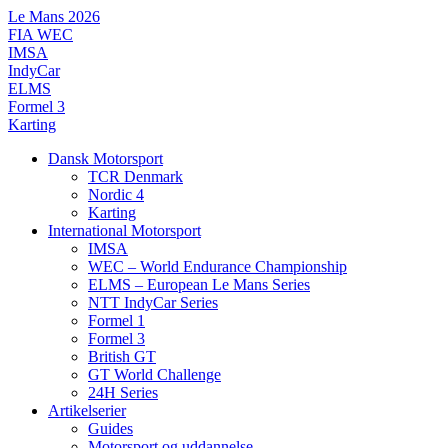
Videre
Le Mans 2026
til
FIA WEC
indhold
IMSA
IndyCar
ELMS
Formel 3
Karting
Dansk Motorsport
TCR Denmark
Nordic 4
Karting
International Motorsport
IMSA
WEC – World Endurance Championship
ELMS – European Le Mans Series
NTT IndyCar Series
Formel 1
Formel 3
British GT
GT World Challenge
24H Series
Artikelserier
Guides
Motorsport og uddannelse