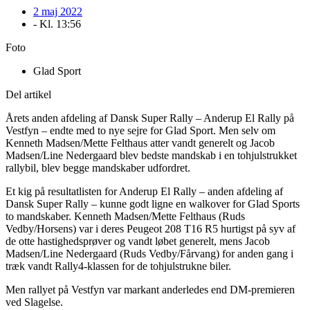
2 maj 2022
- Kl.
13:56
Foto
Glad Sport
Del artikel
Årets anden afdeling af Dansk Super Rally – Anderup El Rally på
Vestfyn – endte med to nye sejre for Glad Sport. Men selv om
Kenneth Madsen/Mette Felthaus atter vandt generelt og Jacob
Madsen/Line Nedergaard blev bedste mandskab i en tohjulstrukket
rallybil, blev begge mandskaber udfordret.
Et kig på resultatlisten for Anderup El Rally – anden afdeling af
Dansk Super Rally – kunne godt ligne en walkover for Glad Sports
to mandskaber. Kenneth Madsen/Mette Felthaus (Ruds
Vedby/Horsens) var i deres Peugeot 208 T16 R5 hurtigst på syv af
de otte hastighedsprøver og vandt løbet generelt, mens Jacob
Madsen/Line Nedergaard (Ruds Vedby/Fårvang) for anden gang i
træk vandt Rally4-klassen for de tohjulstrukne biler.
Men rallyet på Vestfyn var markant anderledes end DM-premieren
ved Slagelse.