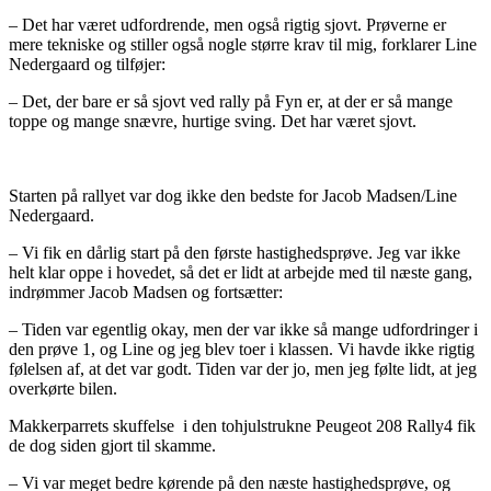
– Det har været udfordrende, men også rigtig sjovt. Prøverne er
mere tekniske og stiller også nogle større krav til mig, forklarer Line
Nedergaard og tilføjer:
– Det, der bare er så sjovt ved rally på Fyn er, at der er så mange
toppe og mange snævre, hurtige sving. Det har været sjovt.
Starten på rallyet var dog ikke den bedste for Jacob Madsen/Line
Nedergaard.
– Vi fik en dårlig start på den første hastighedsprøve. Jeg var ikke
helt klar oppe i hovedet, så det er lidt at arbejde med til næste gang,
indrømmer Jacob Madsen og fortsætter:
– Tiden var egentlig okay, men der var ikke så mange udfordringer i
den prøve 1, og Line og jeg blev toer i klassen. Vi havde ikke rigtig
følelsen af, at det var godt. Tiden var der jo, men jeg følte lidt, at jeg
overkørte bilen.
Makkerparrets skuffelse i den tohjulstrukne Peugeot 208 Rally4 fik
de dog siden gjort til skamme.
– Vi var meget bedre kørende på den næste hastighedsprøve, og