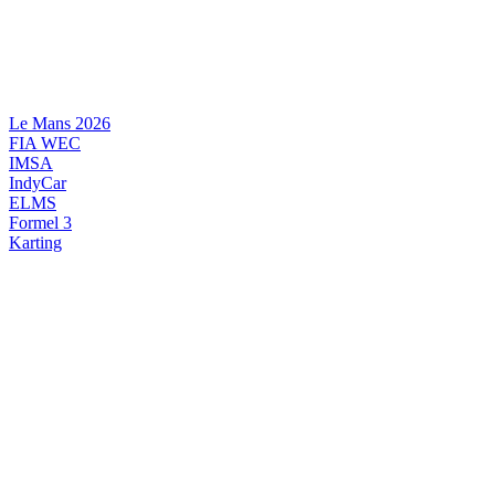
Videre
til
indhold
Le Mans 2026
FIA WEC
IMSA
IndyCar
ELMS
Formel 3
Karting
DANSK MOTORSPORT
INTERNATIONAL MOTORSPORT
ARTIKELSERIER