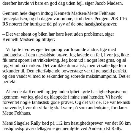
derefter havde vi bare en god dag uden fejl, siger Jacob Madsen.
Gennem hele dagen indtog Kenneth Madsen/Mette Felthaus
førstepladsen, og da dagen var omme, stod deres Peugeot 208 T16
R5 noteret for hurtigste tid på syv af de otte hastighedsprøver.
– Det var skønt og bilen har bare kørt uden problemer, siger
Kenneth Madsen og tilføjer:
– Vi kørte i vores eget tempo og var foran de andre, lige med
undtagelse af den næstsidste prøve. Jeg lavede en fejl, hvor jeg ikke
fik ramt sporet i et vinkelsving. Jeg kom ud i noget løst grus, og så
røg vi ud på marken. Det var ikke dramatisk, men vi satte lige fem
sekunder til. Den efterfølgende powerstage var til gengæld perfekt,
og den vandt vi med to sekunder og scorede maksimumpoint. Det er
perfekt.
– Allerede da Kenneth og jeg inden løbet kørte hastighedsprøverne
igennem, var jeg glad og klappede i mine små hænder. Vi havde
forventet nogle fantastisk gode prøver. Og det var de. De var teknisk
krævende, hvor du virkelig skal være på som andenkører, forklarer
Mette Felthaus.
Mens Slagelse Rally bød på 112 km hastighedsprøver, var det 66 km
hastighedsprøver deltagerne gennemførte ved Anderup El Rally.