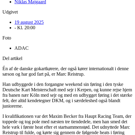
Niklas Majgaard
Udgivet
19 august 2025
- Kl.
20:00
Foto
ADAC
Del artikel
Én af de danske gokartkørere, der også kører internationalt i denne
sæson og har god fart på, er Marc Reistrup.
Han udbyggede i den forgangne weekend sin føring i den tyske
Deutsche Kart Meisterschaft med sejr i Kerpen, og kunne rejse hjem
fra banen nær Köln med sejr og med en udbygget føring i det stærke
felt, der altid kendetegner DKM, og i særdeleshed også blandt
juniorerne.
I kvalifikationen var det Maxim Becker fra Haupt Racing Team, der
toppede og tog pole med næsten tre tiendedele, men han smed det
hele væk i første heat efter et startsammenstød. Det udnyttede Marc
Reistrup til fulde, og kørte sig gennem de følgende heats i føring