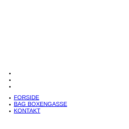
POWER RANKING
PODCAST
PRESSEMEDDELELSER
BILTEST
FORSIDE
BAG BOXENGASSE
KONTAKT
FORSIDE
BAG BOXENGASSE
KONTAKT