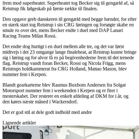
frem mod superheatet. Superheatet tog Becker sig til gengæld af, så
Reistrup fik følgeskab på første række til finalen.
Den opgave greb danskeren til gengæld med begge hænder, for efter
en stærk start tog Reistrup i sin CRG føringen og forsøgte skabe en
smule ro over det, mens Becker endte i duel med DAP Lanari
Racing Teams Milan Rossi.
Det endte dog hurtigt i en duel mellem alle tre, og det var først
midtvejs i det 23 omgange lange finaleheat, at Reistrup kunne bringe
sig i føring og for alvor få ro på begivenhederne frem til det ternede
flag. Reistrup vandt foran Becker, Rossi og Nicola Frigg, mens
Reistrups holdkammerat fra CRG Holland, Mattao Mason, blev
nummer fem i Kerpen.
Blandt gearkarterne blev Rasmus Buxbom Andersen fra Solgat
Motorsport nummer fem i weekenden i Kerpen og er firer i
mesterskabet. Der resterer en enkelt afdeling af DKM for i år, og
den køres næste måned i Wackersdorf.
Det er god stil at dele godt indhold med andre
Lignende artikler