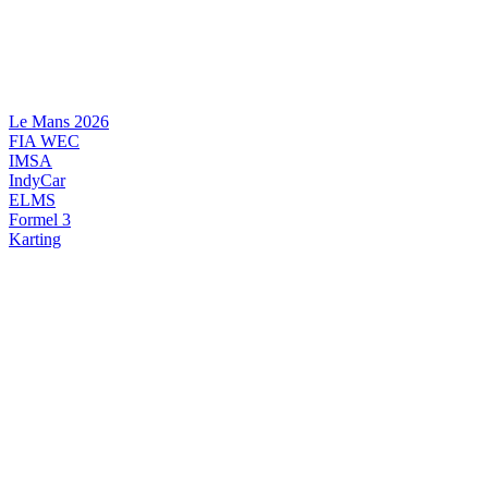
Videre
til
indhold
Le Mans 2026
FIA WEC
IMSA
IndyCar
ELMS
Formel 3
Karting
DANSK MOTORSPORT
INTERNATIONAL MOTORSPORT
ARTIKELSERIER