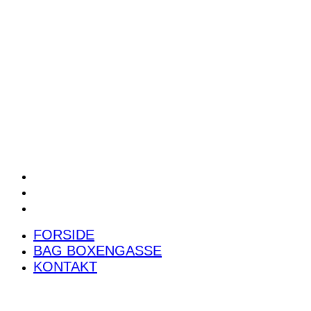
POWER RANKING
PODCAST
PRESSEMEDDELELSER
BILTEST
FORSIDE
BAG BOXENGASSE
KONTAKT
FORSIDE
BAG BOXENGASSE
KONTAKT