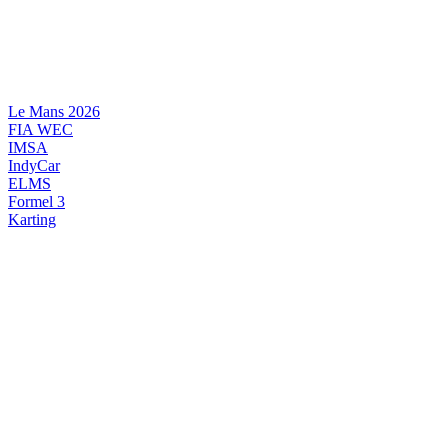
Videre
til
indhold
Le Mans 2026
FIA WEC
IMSA
IndyCar
ELMS
Formel 3
Karting
DANSK MOTORSPORT
INTERNATIONAL MOTORSPORT
ARTIKELSERIER