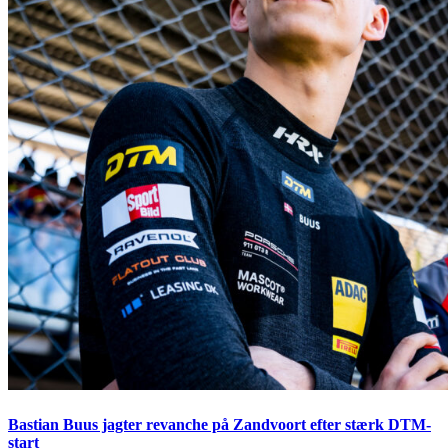
Bastian Buus jagter revanche på Zandvoort efter stærk DTM-
start