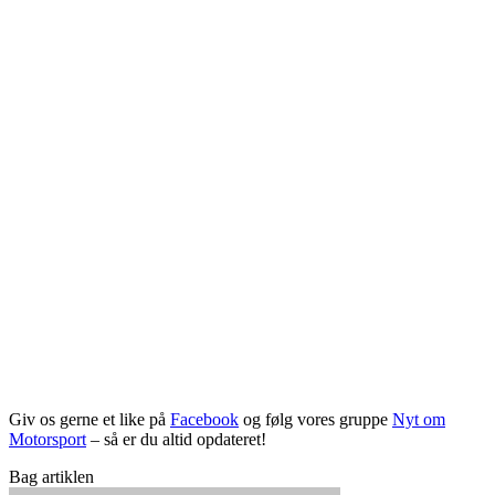
Giv os gerne et like på
Facebook
og følg vores gruppe
Nyt om
Motorsport
– så er du altid opdateret!
Bag artiklen