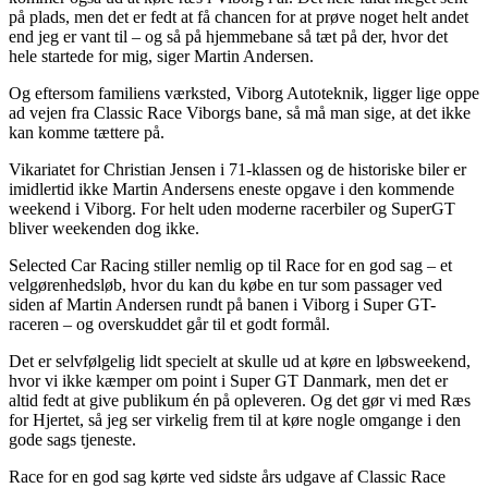
på plads, men det er fedt at få chancen for at prøve noget helt andet
end jeg er vant til – og så på hjemmebane så tæt på der, hvor det
hele startede for mig, siger Martin Andersen.
Og eftersom familiens værksted, Viborg Autoteknik, ligger lige oppe
ad vejen fra Classic Race Viborgs bane, så må man sige, at det ikke
kan komme tættere på.
Vikariatet for Christian Jensen i 71-klassen og de historiske biler er
imidlertid ikke Martin Andersens eneste opgave i den kommende
weekend i Viborg. For helt uden moderne racerbiler og SuperGT
bliver weekenden dog ikke.
Selected Car Racing stiller nemlig op til Race for en god sag – et
velgørenhedsløb, hvor du kan du købe en tur som passager ved
siden af Martin Andersen rundt på banen i Viborg i Super GT-
raceren – og overskuddet går til et godt formål.
Det er selvfølgelig lidt specielt at skulle ud at køre en løbsweekend,
hvor vi ikke kæmper om point i Super GT Danmark, men det er
altid fedt at give publikum én på opleveren. Og det gør vi med Ræs
for Hjertet, så jeg ser virkelig frem til at køre nogle omgange i den
gode sags tjeneste.
Race for en god sag kørte ved sidste års udgave af Classic Race