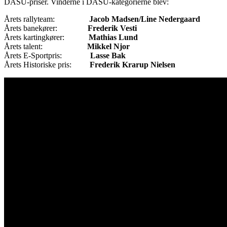
DASU-priser. Vinderne i DASU-kategorierne blev:
Årets rallyteam:
Jacob Madsen/Line Nedergaard
Årets banekører:
Frederik Vesti
Årets kartingkører:
Mathias Lund
Årets talent:
Mikkel Njor
Årets E-Sportpris:
Lasse Bak
Årets Historiske pris:
Frederik Krarup Nielsen