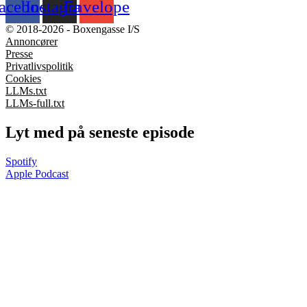
acebook
Instagram
Envelope
© 2018-2026 - Boxengasse I/S
Annoncører
Presse
Privatlivspolitik
Cookies
LLMs.txt
LLMs-full.txt
Lyt med på seneste episode
Spotify
Apple Podcast