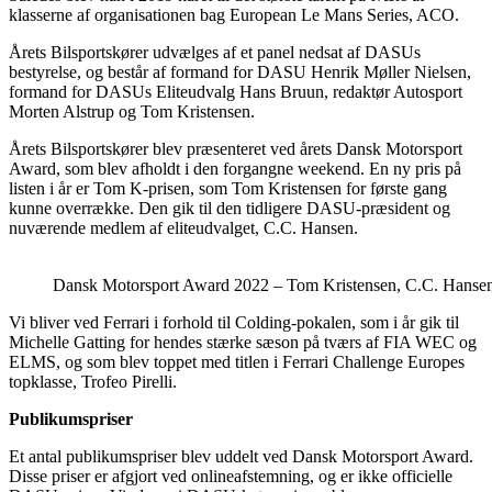
klasserne af organisationen bag European Le Mans Series, ACO.
Årets Bilsportskører udvælges af et panel nedsat af DASUs
bestyrelse, og består af formand for DASU Henrik Møller Nielsen,
formand for DASUs Eliteudvalg Hans Bruun, redaktør Autosport
Morten Alstrup og Tom Kristensen.
Årets Bilsportskører blev præsenteret ved årets Dansk Motorsport
Award, som blev afholdt i den forgangne weekend. En ny pris på
listen i år er Tom K-prisen, som Tom Kristensen for første gang
kunne overrække. Den gik til den tidligere DASU-præsident og
nuværende medlem af eliteudvalget, C.C. Hansen.
Dansk Motorsport Award 2022 – Tom Kristensen, C.C. Hansen
Vi bliver ved Ferrari i forhold til Colding-pokalen, som i år gik til
Michelle Gatting for hendes stærke sæson på tværs af FIA WEC og
ELMS, og som blev toppet med titlen i Ferrari Challenge Europes
topklasse, Trofeo Pirelli.
Publikumspriser
Et antal publikumspriser blev uddelt ved Dansk Motorsport Award.
Disse priser er afgjort ved onlineafstemning, og er ikke officielle