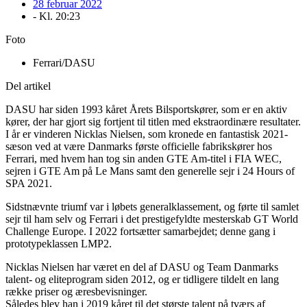
28 februar 2022
- Kl.
20:23
Foto
Ferrari/DASU
Del artikel
DASU har siden 1993 kåret Årets Bilsportskører, som er en aktiv
kører, der har gjort sig fortjent til titlen med ekstraordinære resultater.
I år er vinderen Nicklas Nielsen, som kronede en fantastisk 2021-
sæson ved at være Danmarks første officielle fabrikskører hos
Ferrari, med hvem han tog sin anden GTE Am-titel i FIA WEC,
sejren i GTE Am på Le Mans samt den generelle sejr i 24 Hours of
SPA 2021.
Sidstnævnte triumf var i løbets generalklassement, og førte til samlet
sejr til ham selv og Ferrari i det prestigefyldte mesterskab GT World
Challenge Europe. I 2022 fortsætter samarbejdet; denne gang i
prototypeklassen LMP2.
Nicklas Nielsen har været en del af DASU og Team Danmarks
talent- og eliteprogram siden 2012, og er tidligere tildelt en lang
række priser og æresbevisninger.
Således blev han i 2019 kåret til det største talent på tværs af