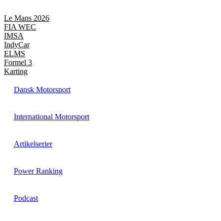
Videre
til
Le Mans 2026
indhold
FIA WEC
IMSA
IndyCar
ELMS
Formel 3
Karting
Dansk Motorsport
International Motorsport
Artikelserier
Power Ranking
Podcast