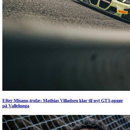
Efter Misano-trofæ: Mathias Villadsen klar til nyt GT3-opgør
på Vallelunga