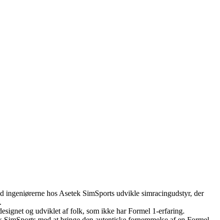
 ingeniørerne hos Asetek SimSports udvikle simracingudstyr, der
.
esignet og udviklet af folk, som ikke har Formel 1-erfaring.
k SimSports med at bringe den autentiske fornemmelse af en Formel