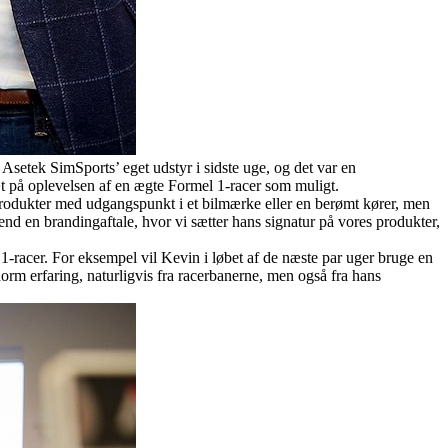
e Asetek SimSports’ eget udstyr i sidste uge, og det var en
æt på oplevelsen af en ægte Formel 1-racer som muligt.
produkter med udgangspunkt i et bilmærke eller en berømt kører, men
nd en brandingaftale, hvor vi sætter hans signatur på vores produkter,
1-racer. For eksempel vil Kevin i løbet af de næste par uger bruge en
rm erfaring, naturligvis fra racerbanerne, men også fra hans