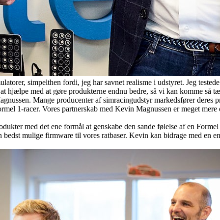
latorer, simpelthen fordi, jeg har savnet realisme i udstyret. Jeg tested
or at hjælpe med at gøre produkterne endnu bedre, så vi kan komme så t
in Magnussen. Mange producenter af simracingudstyr markedsfører deres 
 Formel 1-racer. Vores partnerskab med Kevin Magnussen er meget mere e
rodukter med det ene formål at genskabe den sande følelse af en Formel 
bedst mulige firmware til vores ratbaser. Kevin kan bidrage med en eno