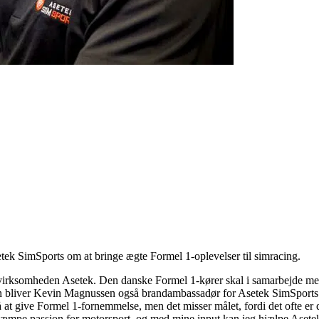
 SimSports om at bringe ægte Formel 1-oplevelser til simracing.
virksomheden Asetek. Den danske Formel 1-kører skal i samarbejde med
alen bliver Kevin Magnussen også brandambassadør for Asetek SimSports
at give Formel 1-fornemmelse, men det misser målet, fordi det ofte er d
 kæmpe passion for motorsport, og med mine input kan jeg hjælpe Asete