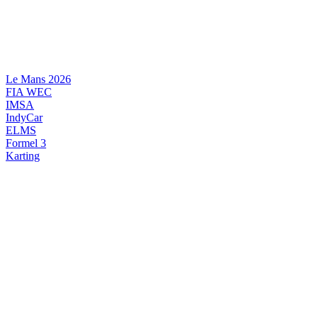
Videre
til
indhold
Le Mans 2026
FIA WEC
IMSA
IndyCar
ELMS
Formel 3
Karting
DANSK MOTORSPORT
INTERNATIONAL MOTORSPORT
ARTIKELSERIER