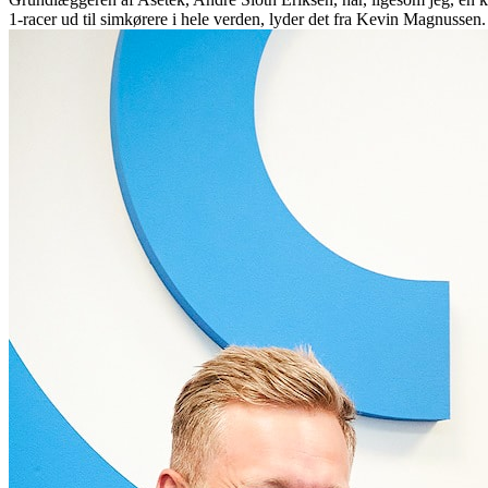
1-racer ud til simkørere i hele verden, lyder det fra Kevin Magnussen.