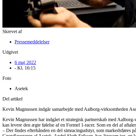
Skrevet af
Pressemeddelelser
Udgivet
6 maj 2022
- Kl.
16:15
Foto
Asetek
Del artikel
Kevin Magnussen indgår samarbejde med Aalborg-virksomheden Asetek
Kevin Magnussen har indgået et strategisk partnerskab med Aalborg-
kan levere den ægte følelse af en Formel 1-racer. Som en del af aft
– Der findes efterhånden en del simracingudstyr, som markedsføres på 
Grundlæggeren af Asetek, André Sloth Eriksen, har, ligesom jeg, en