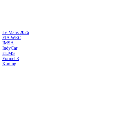
Videre
til
indhold
Le Mans 2026
FIA WEC
IMSA
IndyCar
ELMS
Formel 3
Karting
DANSK MOTORSPORT
INTERNATIONAL MOTORSPORT
ARTIKELSERIER