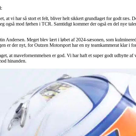
d:
t, at vi har så stort et felt, bliver helt sikkert grundlaget for godt ræ
jeg også mod førhen i TCR. Samtidigt kommer der også en del nye talent
tin Andersen. Meget blev lært i løbet af 2024-sæsonen, som kulminerede 
gen er der nyt, for Outzen Motorsport har en ny teamkammerat klar i f
taget, at mavefornemmelsen er god. Vi har haft et super godt udbytte af 
 mod hinanden.