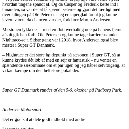
hvordan tingene spandt af. Og da Casper og Frederik kørte ind i
hinanden, så var det at få spændt selerne og gjort det færdigt med
overhalingen på Ole Petersen. Jeg er superglad for at jeg kunne
levere varen, da chancen var der, forklarer Martin Andersen.
Missionen lykkedes – med en flot overhaling ude på banens fjerne
afsnit gik han forbi Ole Petersen og kunne tage karrierens anden
Nightrace-sejr. Sidste gang var i 2018, hvor Andersen også blev
mester i Super GT Danmark.
– Nightrace er det store højdepunkt på sæsonen i Super GT, så at
kunne krydse dét løb af med en sejr er fantastisk – nu venter en
spændende sæsonfinale om et par uger, og jeg håber selvfølgelig, at
vi kan kæmpe om den helt store pokal der.
Super GT Danmark rundes af den 5-6. oktober på Padborg Park.
Andersen Motorsport
Det er god stil at dele godt indhold med andre