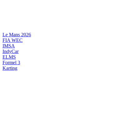
Videre
til
indhold
Le Mans 2026
FIA WEC
IMSA
IndyCar
ELMS
Formel 3
Karting
DANSK MOTORSPORT
INTERNATIONAL MOTORSPORT
ARTIKELSERIER