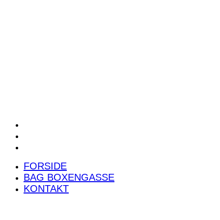
POWER RANKING
PODCAST
PRESSEMEDDELELSER
BILTEST
FORSIDE
BAG BOXENGASSE
KONTAKT
FORSIDE
BAG BOXENGASSE
KONTAKT