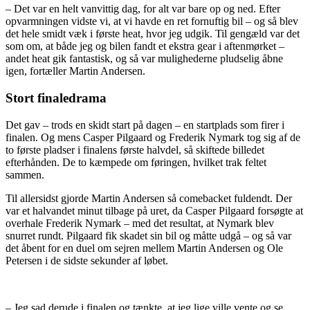
– Det var en helt vanvittig dag, for alt var bare op og ned. Efter
opvarmningen vidste vi, at vi havde en ret fornuftig bil – og så blev
det hele smidt væk i første heat, hvor jeg udgik. Til gengæld var det
som om, at både jeg og bilen fandt et ekstra gear i aftenmørket –
andet heat gik fantastisk, og så var mulighederne pludselig åbne
igen, fortæller Martin Andersen.
Stort finaledrama
Det gav – trods en skidt start på dagen – en startplads som firer i
finalen. Og mens Casper Pilgaard og Frederik Nymark tog sig af de
to første pladser i finalens første halvdel, så skiftede billedet
efterhånden. De to kæmpede om føringen, hvilket trak feltet
sammen.
Til allersidst gjorde Martin Andersen så comebacket fuldendt. Der
var et halvandet minut tilbage på uret, da Casper Pilgaard forsøgte at
overhale Frederik Nymark – med det resultat, at Nymark blev
snurret rundt. Pilgaard fik skadet sin bil og måtte udgå – og så var
det åbent for en duel om sejren mellem Martin Andersen og Ole
Petersen i de sidste sekunder af løbet.
– Jeg sad derude i finalen og tænkte, at jeg lige ville vente og se,