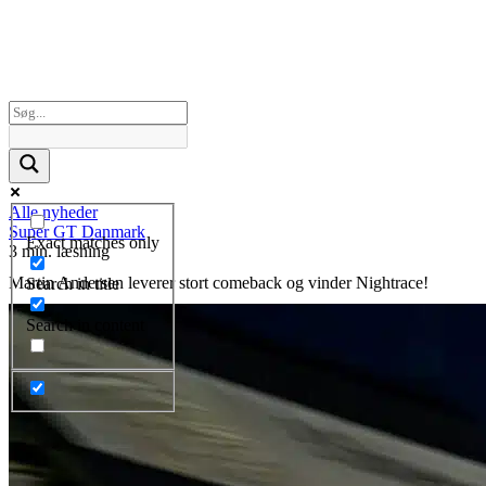
Alle nyheder
Super GT Danmark
Exact matches only
3 min. læsning
Martin Andersen leverer stort comeback og vinder Nightrace!
Search in title
Search in content