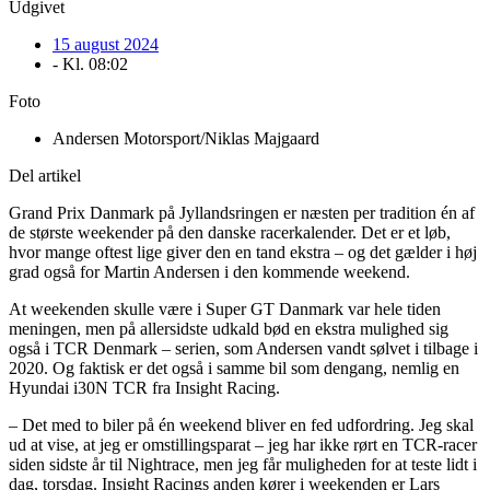
Udgivet
15 august 2024
- Kl.
08:02
Foto
Andersen Motorsport/Niklas Majgaard
Del artikel
Grand Prix Danmark på Jyllandsringen er næsten per tradition én af
de største weekender på den danske racerkalender. Det er et løb,
hvor mange oftest lige giver den en tand ekstra – og det gælder i høj
grad også for Martin Andersen i den kommende weekend.
At weekenden skulle være i Super GT Danmark var hele tiden
meningen, men på allersidste udkald bød en ekstra mulighed sig
også i TCR Denmark – serien, som Andersen vandt sølvet i tilbage i
2020. Og faktisk er det også i samme bil som dengang, nemlig en
Hyundai i30N TCR fra Insight Racing.
– Det med to biler på én weekend bliver en fed udfordring. Jeg skal
ud at vise, at jeg er omstillingsparat – jeg har ikke rørt en TCR-racer
siden sidste år til Nightrace, men jeg får muligheden for at teste lidt i
dag, torsdag. Insight Racings anden kører i weekenden er Lars