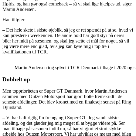
Højris, og han gør også comeback – så vi skal lige hjælpes ad, siger
Martin Andersen.
Han tilføjer:
– Det hele skete i sidste øjeblik, så jeg er ret spændt på at se, hvad vi
kan præstere i weekenden. De andre hold har godt styr på deres
biler her midt på sæsonen, og skal jeg sætte et mål for noget, så vil
jeg være mere end glad, hvis jeg kan køre mig i top tre i
kvalifikationen til TCR.
Martin Andersen tog sølvet i TCR Denmark tilbage i 2020 og s
Dobbelt op
Men topprioriteten er Super GT Danmark, hvor Martin Andersen
sammen med Outzen Motorsport har gjort flotte fremskridt i de
seneste afdelinger. Det blev kronet med en finalesejr senest på Ring
Djursland.
– Vi har haft rigtig fin fremgang i Super GT. Jeg vandt sidste
afdeling, og det glæder jeg mig meget til at bygge videre på. Ser
man tilbage på sæsonen indtil nu, så har vi gjort et stort stykke
arbejde hos Outzen Motorsport. Vi har udviklet os meget med bilen