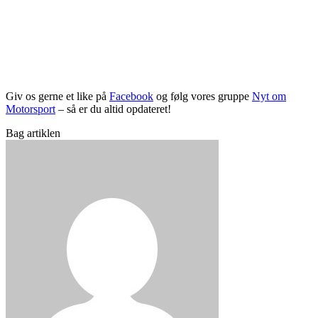
Giv os gerne et like på
Facebook
og følg vores gruppe
Nyt om
Motorsport
– så er du altid opdateret!
Bag artiklen