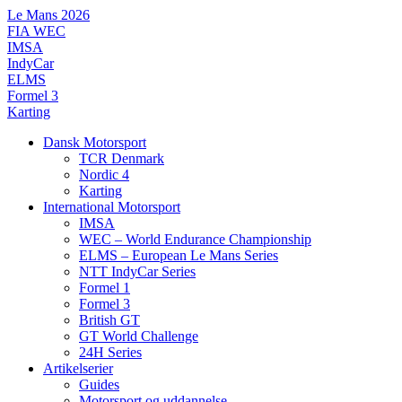
Videre
Le Mans 2026
til
FIA WEC
indhold
IMSA
IndyCar
ELMS
Formel 3
Karting
Dansk Motorsport
TCR Denmark
Nordic 4
Karting
International Motorsport
IMSA
WEC – World Endurance Championship
ELMS – European Le Mans Series
NTT IndyCar Series
Formel 1
Formel 3
British GT
GT World Challenge
24H Series
Artikelserier
Guides
Motorsport og uddannelse