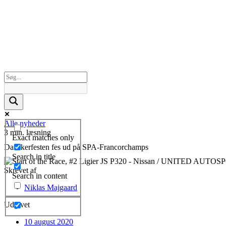
Alle nyheder
3 min. læsning
Exact matches only
Danskerfesten fes ud på SPA-Francorchamps
Search in title
Skrevet af
Search in content
Niklas Majgaard
Udgivet
10 august 2020