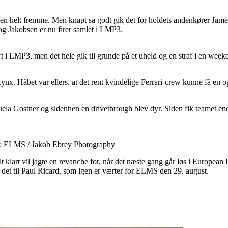
kampen helt fremme. Men knapt så godt gik det for holdets andenkører Jame
 og Jakobsen er nu firer samlet i LMP3.
 i LMP3, men det hele gik til grunde på et uheld og en straf i en wee
ynx. Håbet var ellers, at det rent kvindelige Ferrari-crew kunne få en 
nuela Gostner og sidenhen en drivethrough blev dyr. Siden fik teamet en
to: ELMS / Jakob Ebrey Photography
klart vil jagte en revanche for, når det næste gang går løs i European L
 det til Paul Ricard, som igen er værter for ELMS den 29. august.