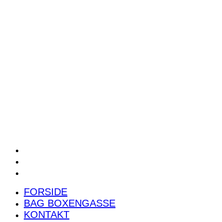
POWER RANKING
PODCAST
PRESSEMEDDELELSER
BILTEST
FORSIDE
BAG BOXENGASSE
KONTAKT
FORSIDE
BAG BOXENGASSE
KONTAKT