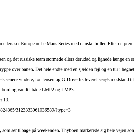
n ellers ser European Le Mans Series med danske briller. Efter en premie
n og det russiske team stormede ellers derudad og lignede længe en seri
ryppe over banen. Det hele endte med en sjælden fejl og en tur i hegnet
ets senere vindere, for Jensen og G-Drive fik leveret seriøs modstand 
rent bord og vandt i både LMP2 og LMP3.
r 13.
911824865/3123333061036589/?type=3
, som ser tilbage på weekenden. Thyboen markerede sig hele vejen som