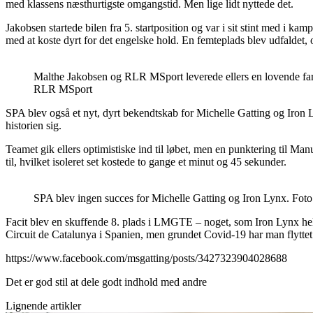
med klassens næsthurtigste omgangstid. Men lige lidt nyttede det.
Jakobsen startede bilen fra 5. startposition og var i sit stint med i 
med at koste dyrt for det engelske hold. En femteplads blev udfaldet,
Malthe Jakobsen og RLR MSport leverede ellers en lovende fart
RLR MSport
SPA blev også et nyt, dyrt bekendtskab for Michelle Gatting og Iron L
historien sig.
Teamet gik ellers optimistiske ind til løbet, men en punktering til Ma
til, hvilket isoleret set kostede to gange et minut og 45 sekunder.
SPA blev ingen succes for Michelle Gatting og Iron Lynx. Fo
Facit blev en skuffende 8. plads i LMGTE – noget, som Iron Lynx helt 
Circuit de Catalunya i Spanien, men grundet Covid-19 har man flyttet
https://www.facebook.com/msgatting/posts/3427323904028688
Det er god stil at dele godt indhold med andre
Lignende artikler