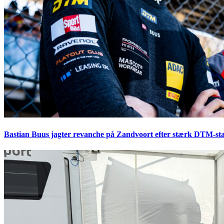
Bastian Buus jagter revanche på Zandvoort efter stærk DTM-sta