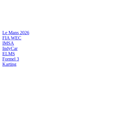
Videre
til
indhold
Le Mans 2026
FIA WEC
IMSA
IndyCar
ELMS
Formel 3
Karting
DANSK MOTORSPORT
INTERNATIONAL MOTORSPORT
ARTIKELSERIER