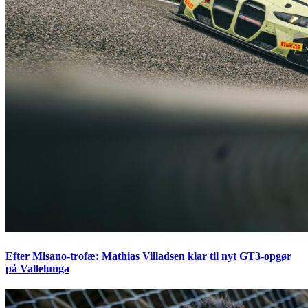
Efter Misano-trofæ: Mathias Villadsen klar til nyt GT3-opgør
på Vallelunga