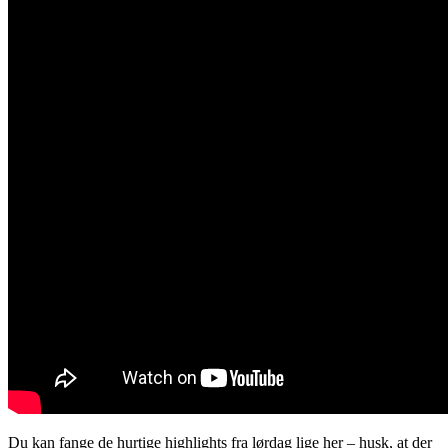
Du kan fange de hurtige highlights fra lørdag lige her – husk, at der