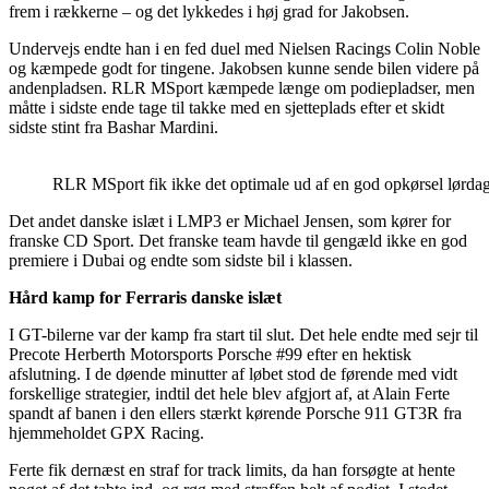
frem i rækkerne – og det lykkedes i høj grad for Jakobsen.
Undervejs endte han i en fed duel med Nielsen Racings Colin Noble
og kæmpede godt for tingene. Jakobsen kunne sende bilen videre på
andenpladsen. RLR MSport kæmpede længe om podiepladser, men
måtte i sidste ende tage til takke med en sjetteplads efter et skidt
sidste stint fra Bashar Mardini.
RLR MSport fik ikke det optimale ud af en god opkørsel lørdag,
Det andet danske islæt i LMP3 er Michael Jensen, som kører for
franske CD Sport. Det franske team havde til gengæld ikke en god
premiere i Dubai og endte som sidste bil i klassen.
Hård kamp for Ferraris danske islæt
I GT-bilerne var der kamp fra start til slut. Det hele endte med sejr til
Precote Herberth Motorsports Porsche #99 efter en hektisk
afslutning. I de døende minutter af løbet stod de førende med vidt
forskellige strategier, indtil det hele blev afgjort af, at Alain Ferte
spandt af banen i den ellers stærkt kørende Porsche 911 GT3R fra
hjemmeholdet GPX Racing.
Ferte fik dernæst en straf for track limits, da han forsøgte at hente