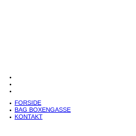
POWER RANKING
PODCAST
PRESSEMEDDELELSER
BILTEST
FORSIDE
BAG BOXENGASSE
KONTAKT
FORSIDE
BAG BOXENGASSE
KONTAKT