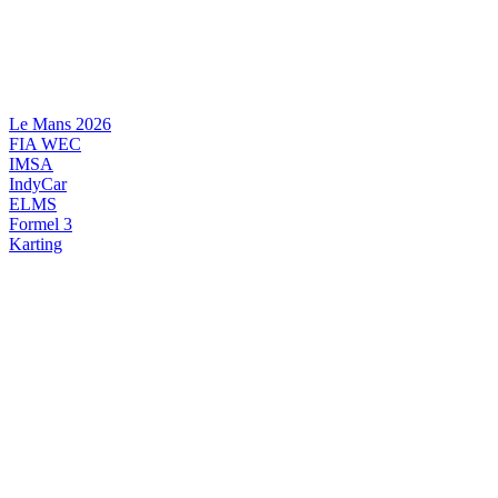
Videre
til
indhold
Le Mans 2026
FIA WEC
IMSA
IndyCar
ELMS
Formel 3
Karting
DANSK MOTORSPORT
INTERNATIONAL MOTORSPORT
ARTIKELSERIER