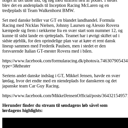
noget af det tabte ind, og røg med straffen helt af podiet. I stedet
blev det en andenplads til Inception Racing McLaren og en
tredjeplads til Team Walkenhorst BMW.
Set med danske briller var GT en blandet landhandel. Formula
Racing med Nicklas Nielsen, Johnny Laursen og Alessio Rovera
kæmpede sig frem i rækkerne fra en svær start som nummer 12, og
kunne til sidst lande en sjetteplads. Teamet har i øvrigt skiftet ud i
sidste øjeblik, for den oprindelige plan var at køre et rent dansk
lineup sammen med Frederik Paulsen, men i stedet er den
forsvarende Italian GT-mester Rovera med i bilen.
https://www.facebook.com/formularacing.dk/photos/a.7463079054
type=3&theater
Seriens andet danske indslag i GT, Mikkel Jensen, havde en svær
lørdag, hvor det endte med en niendeplads for danskeren og det
japanske team Car Guy Racing.
https://www.facebook.com/MikkelJensenOfficial/posts/3643215495
Herunder finder du stream til søndagens løb såvel som
lørdagens highlights: