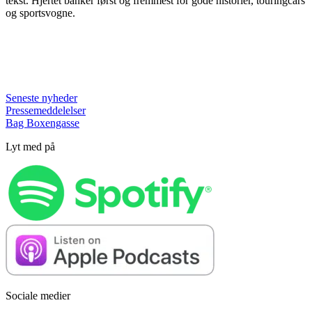
tekst. Hjertet banker først og fremmest for gode historier, touringcars
og sportsvogne.
Seneste nyheder
Pressemeddelelser
Bag Boxengasse
Lyt med på
Sociale medier