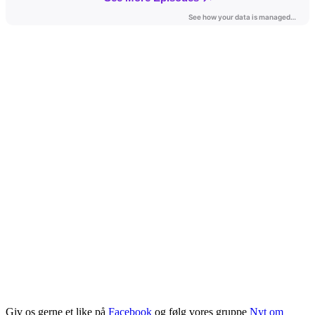
Giv os gerne et like på
Facebook
og følg vores gruppe
Nyt om