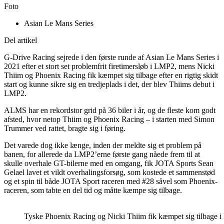
Foto
Asian Le Mans Series
Del artikel
G-Drive Racing sejrede i den første runde af Asian Le Mans Series i
2021 efter et stort set problemfrit firetimersløb i LMP2, mens Nicki
Thiim og Phoenix Racing fik kæmpet sig tilbage efter en rigtig skidt
start og kunne sikre sig en tredjeplads i det, der blev Thiims debut i
LMP2.
ALMS har en rekordstor grid på 36 biler i år, og de fleste kom godt
afsted, hvor netop Thiim og Phoenix Racing – i starten med Simon
Trummer ved rattet, bragte sig i føring.
Det varede dog ikke længe, inden der meldte sig et problem på
banen, for allerede da LMP2’erne første gang nåede frem til at
skulle overhale GT-bilerne med en omgang, fik JOTA Sports Sean
Gelael lavet et vildt overhalingsforsøg, som kostede et sammenstød
og et spin til både JOTA Sport raceren med #28 såvel som Phoenix-
raceren, som tabte en del tid og måtte kæmpe sig tilbage.
Tyske Phoenix Racing og Nicki Thiim fik kæmpet sig tilbage i 