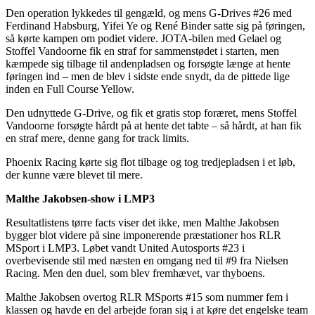
Den operation lykkedes til gengæld, og mens G-Drives #26 med
Ferdinand Habsburg, Yifei Ye og René Binder satte sig på føringen,
så kørte kampen om podiet videre. JOTA-bilen med Gelael og
Stoffel Vandoorne fik en straf for sammenstødet i starten, men
kæmpede sig tilbage til andenpladsen og forsøgte længe at hente
føringen ind – men de blev i sidste ende snydt, da de pittede lige
inden en Full Course Yellow.
Den udnyttede G-Drive, og fik et gratis stop foræret, mens Stoffel
Vandoorne forsøgte hårdt på at hente det tabte – så hårdt, at han fik
en straf mere, denne gang for track limits.
Phoenix Racing kørte sig flot tilbage og tog tredjepladsen i et løb,
der kunne være blevet til mere.
Malthe Jakobsen-show i LMP3
Resultatlistens tørre facts viser det ikke, men Malthe Jakobsen
bygger blot videre på sine imponerende præstationer hos RLR
MSport i LMP3. Løbet vandt United Autosports #23 i
overbevisende stil med næsten en omgang ned til #9 fra Nielsen
Racing. Men den duel, som blev fremhævet, var thyboens.
Malthe Jakobsen overtog RLR MSports #15 som nummer fem i
klassen og havde en del arbejde foran sig i at køre det engelske team