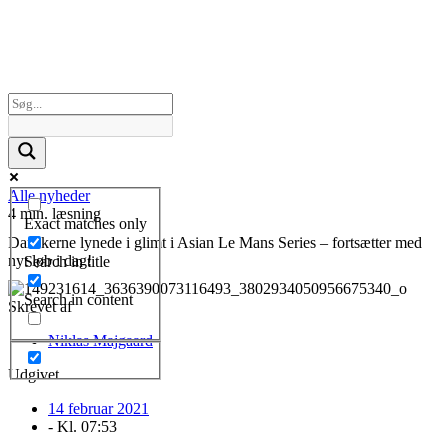
Alle nyheder
4 min. læsning
Exact matches only
Danskerne lynede i glimt i Asian Le Mans Series – fortsætter med
nyt løb i dag!
Search in title
Search in content
Skrevet af
Niklas Majgaard
Udgivet
14 februar 2021
- Kl.
07:53