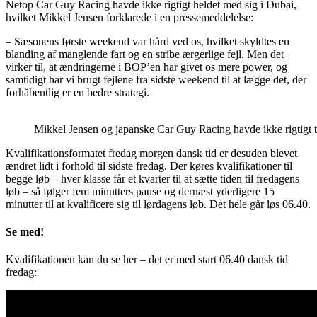
Netop Car Guy Racing havde ikke rigtigt heldet med sig i Dubai,
hvilket Mikkel Jensen forklarede i en pressemeddelelse:
– Sæsonens første weekend var hård ved os, hvilket skyldtes en
blanding af manglende fart og en stribe ærgerlige fejl. Men det
virker til, at ændringerne i BOP’en har givet os mere power, og
samtidigt har vi brugt fejlene fra sidste weekend til at lægge det, der
forhåbentlig er en bedre strategi.
Mikkel Jensen og japanske Car Guy Racing havde ikke rigtigt tu
Kvalifikationsformatet fredag morgen dansk tid er desuden blevet
ændret lidt i forhold til sidste fredag. Der køres kvalifikationer til
begge løb – hver klasse får et kvarter til at sætte tiden til fredagens
løb – så følger fem minutters pause og dernæst yderligere 15
minutter til at kvalificere sig til lørdagens løb. Det hele går løs 06.40.
Se med!
Kvalifikationen kan du se her – det er med start 06.40 dansk tid
fredag: