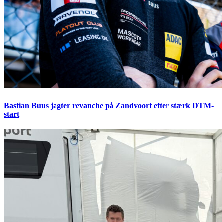
Bastian Buus jagter revanche på Zandvoort efter stærk DTM-
start