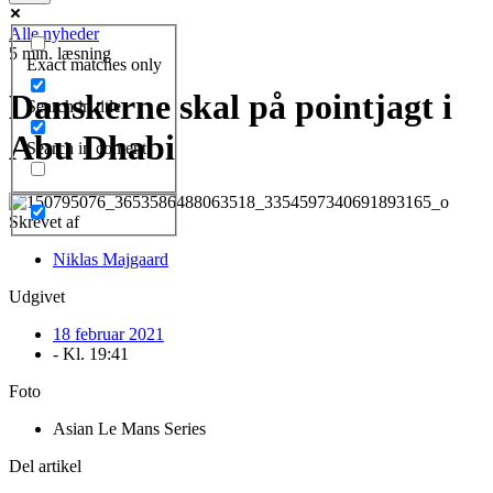
Alle nyheder
5 min. læsning
Exact matches only
Danskerne skal på pointjagt i
Search in title
Abu Dhabi
Search in content
Skrevet af
Niklas Majgaard
Udgivet
18 februar 2021
- Kl.
19:41
Foto
Asian Le Mans Series
Del artikel