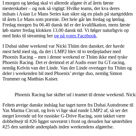
I morgen og lørdag skal vi allerede afgøre ét af årets første
mesterskaber – og nok så vigtigt: Hvilke teams, der kva deres
indsats i Asian Le Mans Series kan sikre sig en plads på startgridden
til årets Le Mans som præmie. Det hele går løs fredag og lørdag.
Fredag morgen fra 06.40 dansk tid er der kvalifikation, mens første
løb starter fredag klokken 13.00 dansk tid. Vi følger naturligvis op
med links til streaming her
og på vores Facebook
.
I Dubai sidste weekend var Nicki Thiim den dansker, der havde
mest held med sig, da det i LMP2 blev til to tredjepladser med
Phoenix Racing – men i denne weekend er Thiim ikke med tyske
Phoenix Racing. Det er derimod et af Audis esser fra GT-racing,
nemlig Kelvin van der Linde. Van der Linde overtager fra Thiim og
deler i weekenden bil med Phoenix’ øvrige duo, nemlig Simon
Trummer og Matthias Kaiser.
Phoenix Racing har skiftet ud i teamet til denne weekend. Nick
Feltets øvrige danske indslag har taget turen fra Dubai Autodrome til
Yas Marina Circuit, og hvis vi lige skal runde LMP2 af, så ser det
meget lovende ud for russiske G-Drive Racing, som takket være
dobbeltsejr til #26 ligger suverænt i front og desuden har søsterbilen
#25 den samlede andenplads inden weekendens afgørelse.