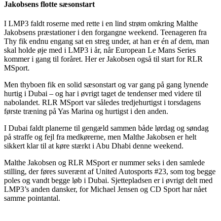
Jakobsens flotte sæsonstart
I LMP3 faldt roserne med rette i en lind strøm omkring Malthe
Jakobsens præstationer i den forgangne weekend. Teenageren fra
Thy fik endnu engang sat en streg under, at han er én af dem, man
skal holde øje med i LMP3 i år, når European Le Mans Series
kommer i gang til foråret. Her er Jakobsen også til start for RLR
MSport.
Men thyboen fik en solid sæsonstart og var gang på gang lynende
hurtig i Dubai – og har i øvrigt taget de tendenser med videre til
nabolandet. RLR MSport var således tredjehurtigst i torsdagens
første træning på Yas Marina og hurtigst i den anden.
I Dubai faldt planerne til gengæld sammen både lørdag og søndag
på straffe og fejl fra medkørerne, men Malthe Jakobsen er helt
sikkert klar til at køre stærkt i Abu Dhabi denne weekend.
Malthe Jakobsen og RLR MSport er nummer seks i den samlede
stilling, der føres suverænt af United Autosports #23, som tog begge
poles og vandt begge løb i Dubai. Sjettepladsen er i øvrigt delt med
LMP3’s anden dansker, for Michael Jensen og CD Sport har nået
samme pointantal.