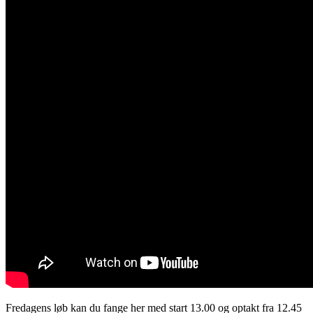
Fredagens løb kan du fange her med start 13.00 og optakt fra 12.45