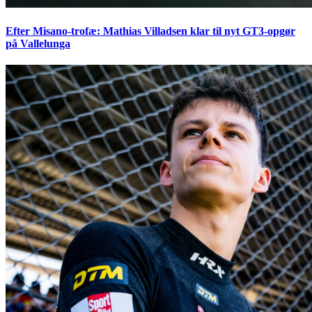
Efter Misano-trofæ: Mathias Villadsen klar til nyt GT3-opgør
på Vallelunga