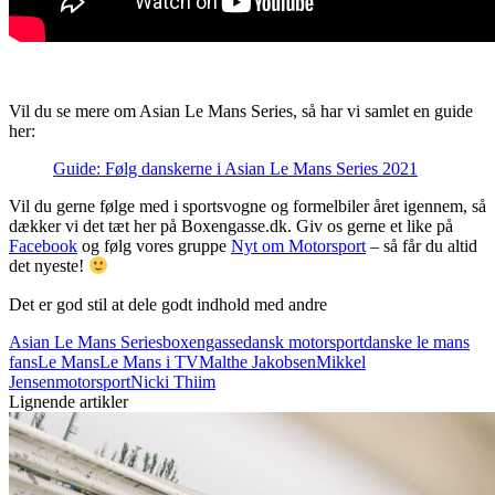
Vil du se mere om Asian Le Mans Series, så har vi samlet en guide
her:
Guide: Følg danskerne i Asian Le Mans Series 2021
Vil du gerne følge med i sportsvogne og formelbiler året igennem, så
dækker vi det tæt her på Boxengasse.dk. Giv os gerne et like på
Facebook
og følg vores gruppe
Nyt om Motorsport
– så får du altid
det nyeste!
Det er god stil at dele godt indhold med andre
Asian Le Mans Series
boxengasse
dansk motorsport
danske le mans
fans
Le Mans
Le Mans i TV
Malthe Jakobsen
Mikkel
Jensen
motorsport
Nicki Thiim
Lignende artikler