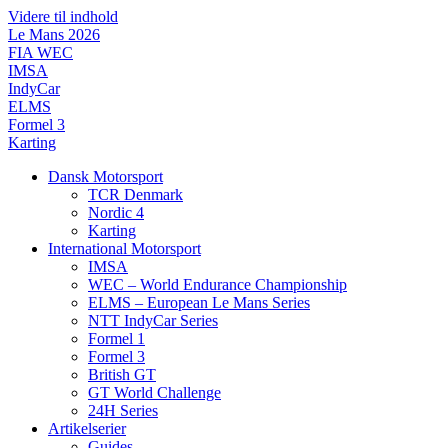
Videre til indhold
Le Mans 2026
FIA WEC
IMSA
IndyCar
ELMS
Formel 3
Karting
Dansk Motorsport
TCR Denmark
Nordic 4
Karting
International Motorsport
IMSA
WEC – World Endurance Championship
ELMS – European Le Mans Series
NTT IndyCar Series
Formel 1
Formel 3
British GT
GT World Challenge
24H Series
Artikelserier
Guides