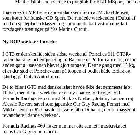
Malthe Jakobsen leverede to pragtløb for RLR MSport, men det l
Ligeledes i LMP3 er en anden dansker i form af Michael Jensen,
som kører for franske CD Sport. De rundede weekenden i Dubai af
med en sjetteplads i klassen, og har umiddelbart vist rimelig fart i
torsdagens træninger på Yas Marina Circuit.
Ny BOP stækker Porsche
I GT3 er der sket lidt siden sidste weekend. Porsches 911 GT3R-
racere har alle fået en justering af Balance of Performance, og er for
anden gang i sæsonen blevet gjort tungere. Denne gang med 15 kg,
efter der stod et Porsche-team på toppen af podiet både lørdag og
søndag på Dubai Autodrome.
De to biler i GT3 med danske islæt havde ikke det nemmeste løb i
Dubai, men denne weekend er en ny chance for begge hold.
Formula Racings Ferrari med Nicklas Nielsen, Johnny Laursen og
Alessio Rovera såvel som japanske Car Guy Racing Ferrari med
Mikkel Jensen i #57 havde to svære løb i Dubai og derfor masser at
revanchere i denne weekend.
Formula Racings #60 ligger nummer otte samlet i mesterskabet,
mens Car Guy er nummer ni.