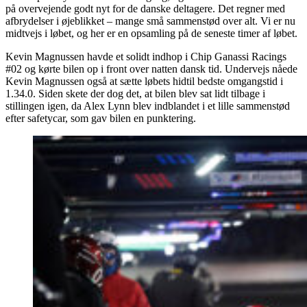
på overvejende godt nyt for de danske deltagere. Det regner med
afbrydelser i øjeblikket – mange små sammenstød over alt. Vi er nu
midtvejs i løbet, og her er en opsamling på de seneste timer af løbet.
Kevin Magnussen havde et solidt indhop i Chip Ganassi Racings
#02 og kørte bilen op i front over natten dansk tid. Undervejs nåede
Kevin Magnussen også at sætte løbets hidtil bedste omgangstid i
1.34.0. Siden skete der dog det, at bilen blev sat lidt tilbage i
stillingen igen, da Alex Lynn blev indblandet i et lille sammenstød
efter safetycar, som gav bilen en punktering.