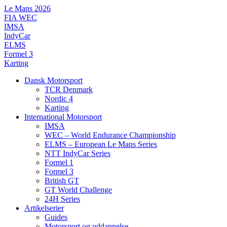
Videre
Le Mans 2026
til
FIA WEC
indhold
IMSA
IndyCar
ELMS
Formel 3
Karting
Dansk Motorsport
TCR Denmark
Nordic 4
Karting
International Motorsport
IMSA
WEC – World Endurance Championship
ELMS – European Le Mans Series
NTT IndyCar Series
Formel 1
Formel 3
British GT
GT World Challenge
24H Series
Artikelserier
Guides
Motorsport og uddannelse