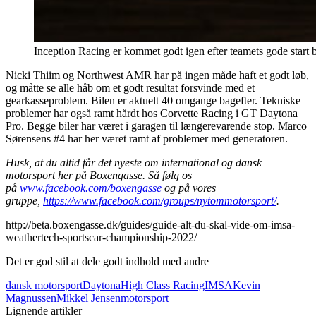
Inception Racing er kommet godt igen efter teamets gode start 
Nicki Thiim og Northwest AMR har på ingen måde haft et godt løb,
og måtte se alle håb om et godt resultat forsvinde med et
gearkasseproblem. Bilen er aktuelt 40 omgange bagefter. Tekniske
problemer har også ramt hårdt hos Corvette Racing i GT Daytona
Pro. Begge biler har været i garagen til længerevarende stop. Marco
Sørensens #4 har her været ramt af problemer med generatoren.
Husk, at du altid får det nyeste om international og dansk
motorsport her på Boxengasse. Så følg os
på
www.facebook.com/boxengasse
og på vores
gruppe,
https://www.facebook.com/groups/nytommotorsport/
.
http://beta.boxengasse.dk/guides/guide-alt-du-skal-vide-om-imsa-
weathertech-sportscar-championship-2022/
Det er god stil at dele godt indhold med andre
dansk motorsport
Daytona
High Class Racing
IMSA
Kevin
Magnussen
Mikkel Jensen
motorsport
Lignende artikler