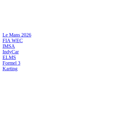
Videre
til
indhold
Le Mans 2026
FIA WEC
IMSA
IndyCar
ELMS
Formel 3
Karting
DANSK MOTORSPORT
INTERNATIONAL MOTORSPORT
ARTIKELSERIER