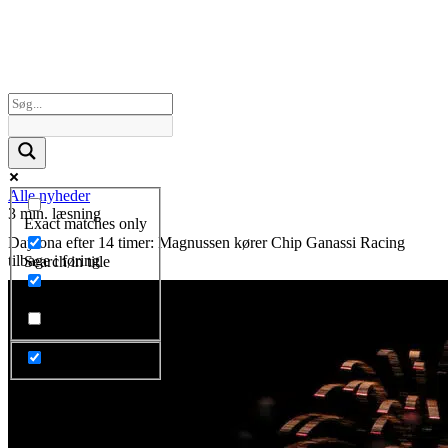
Alle nyheder
3 min. læsning
Exact matches only
Daytona efter 14 timer: Magnussen kører Chip Ganassi Racing
tilbage i føring
Search in title
Search in content