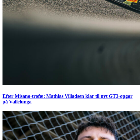
Efter Misano-trofæ: Mathias Villadsen klar til nyt GT3-opgør
på Vallelunga