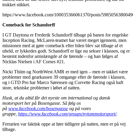
trukket stikket.
https://www.facebook.com/100035366061370/posts/5985056380049
Comeback for Schandorff
I GT Daytona er Frederik Schandorff tilbage på banen for engelske
Inception Racing. McLaren-teamet har været meget igennem, men
missionen med at gøre comeback efter bilen blev sat tilbage af et
uheld, er lykkedes godt. Schandorff er lige nu sekser i klassen, og er
bestemt indenfor armslængde af de førende – og han følges af
Nicklas Nielsen i AF Corses #21.
Nicki Thiim og NorthWest AMR er med igen – men er takket være
problemer med gearkassen 39 omgange efter de førende i klassen,
og i GTD Pro har Marco Sørensen og Corvette Racing også haft
store, tekniske problemer i løbet af natten.
Husk, at du altid får det nyeste om international og dansk
motorsport her på Boxengasse. Så følg os
på
www.facebook.com/boxengasse
og på vores
gruppe,
https://www.facebook.com/groups/nytommotorsport/
.
Ferrarien var faktisk oppe at føre tidligere på natten, men er på vej
tilbage.