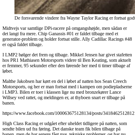
De forsvarende vindere fra Wayne Taylor Racing er fortsat go
Midtvejs var samtlige DPi-racere på omgangshøjde, men sådan er
det langt fra mere. Chip Ganassis #01 er faldet tilbage med et
generator-problem og holder fortsat stille. Ally Cadillac Racings #48
er også faldet tilbage.
I LMP2 bølger det frem og tilbage. Mikkel Jensen har givet stafetten
hos PR1 Mathiasen Motorsports videre til Ben Keating, som aktuelt
er femmer, 95 sekunder efter den førende her med ti timer tilbage af
løbet.
Malthe Jakobsen har kørt en del i løbet af natten hos Sean Creech
Motorsports, og her er man fortsat med i kampen om podiepladserne
i LMP3. Bilen er toer i klassen lige nu med bronzekører Lance
Willsey ved rattet, og meldingen er, at thyboen snart er tilbage på
banen.
https://www.facebook.com/100063675128134/posts/3418462512812
High Class Racing er udgået efter uheldet tidligere på natten, som
sendte bilen ud fra føring. Det danske team fik bilen tilbage på
banen, men de har senere fået nye, tekniske problemer, og har nu