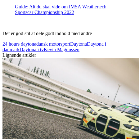
Guide: Alt du skal vide om IMSA Weathertech
Sportscar Championship 2022
Det er god stil at dele godt indhold med andre
24 hours daytona
dansk motorsport
Daytona
Daytona i
danmark
Daytona i tv
Kevin Magnussen
Lignende artikler