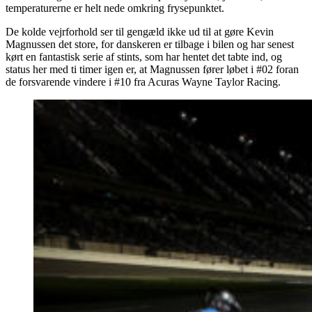
temperaturerne er helt nede omkring frysepunktet.
De kolde vejrforhold ser til gengæld ikke ud til at gøre Kevin
Magnussen det store, for danskeren er tilbage i bilen og har senest
kørt en fantastisk serie af stints, som har hentet det tabte ind, og
status her med ti timer igen er, at Magnussen fører løbet i #02 foran
de forsvarende vindere i #10 fra Acuras Wayne Taylor Racing.