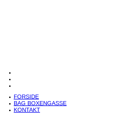
POWER RANKING
PODCAST
PRESSEMEDDELELSER
BILTEST
FORSIDE
BAG BOXENGASSE
KONTAKT
FORSIDE
BAG BOXENGASSE
KONTAKT